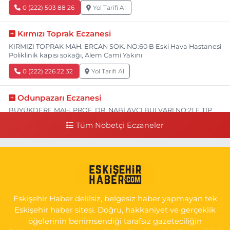
0 (222) 503 88 26
Yol Tarifi Al
Kırmızı Toprak Eczanesi
KIRMIZI TOPRAK MAH. ERCAN SOK. NO:60 B Eski Hava Hastanesi
Poliklinik kapısı sokağı, Alem Cami Yakını
0 (222) 226 22 32
Yol Tarifi Al
Odunpazarı Eczanesi
BÜYÜKDERE MAH. PROF. DR. NABİ AVCI BULVARI NO:21 E TIP
FAKÜLTESİ KARŞISI
Tüm Nöbetçi Eczaneler
0 (505) 506 26 00
Yol Tarifi Al
Serap Eczanesi
YENİDOĞAN MH.ŞEHİT SERKAN ÖZAYDIN CD.8 B ESKİ DEVLET
HAST. DOĞUMEVİ KARŞ.
Eskişehir Haber delilsiz, belgesiz haber yapmayan tek
0 (222) 237 75 17
Yol Tarifi Al
Eskişehir haber sitesi. Doğru, hakkaniyet ve gerçeklik
öğelerinin benimsendiği tarafsız gazeteciliğin