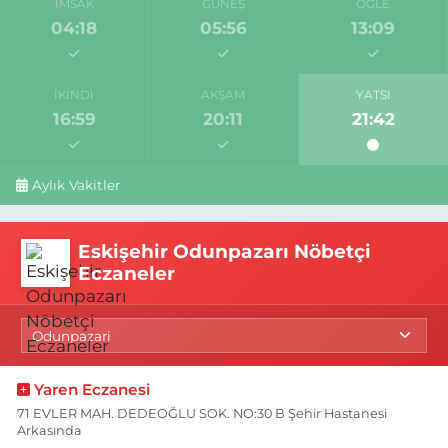
İMSAK
GÜNEŞ
ÖĞLE
04:18
05:56
13:09
İKINDI
AKŞAM
YATSI
16:59
20:11
21:42
Aylık Vakitler
Eskişehir Odunpazarı Nöbetçi
Eczaneler
Yaren Eczanesi
71 EVLER MAH. DEDEOĞLU SOK. NO:30 B Şehir Hastanesi
Arkasında