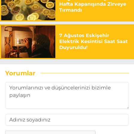
Hafta Kapanışında Zirveye
Tırmandı
7 Ağustos Eskişehir
Elektrik Kesintisi Saat Saat
Duyuruldu!
Yorumlar