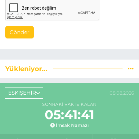
Gönder
Yükleniyor...
ESKİŞEHİR
08.08.2026
SONRAKI VAKTE KALAN
05:41:40
İmsak Namazı