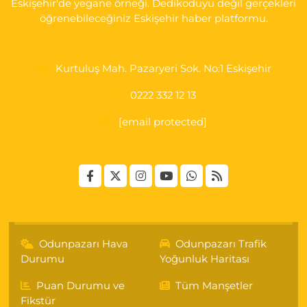
Eskişehir'de yegane örneği. Dedikoduyu değil gerçekleri
öğrenebileceğiniz Eskişehir haber platformu.
Kurtuluş Mah. Pazaryeri Sok. No:1 Eskişehir
0222 332 12 13
[email protected]
Odunpazarı Hava
Odunpazarı Trafik
Durumu
Yoğunluk Haritası
Puan Durumu ve
Tüm Manşetler
Fikstür