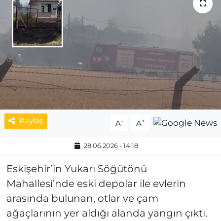
MAGAZİN
ESKİŞEHİRSPOR
Paylaş
-
+
A
A
28.06.2026 - 14:18
Eskişehir’in Yukarı Söğütönü
Mahallesi’nde eski depolar ile evlerin
arasında bulunan, otlar ve çam
ağaçlarının yer aldığı alanda yangın çıktı.