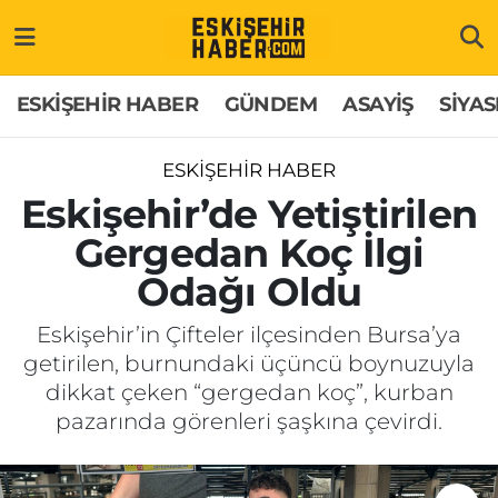
ESKİŞEHİR HABER
Gizlilik Politikası
Odunpazarı Hava Durumu
ESKİŞEHİR HABER
GÜNDEM
ASAYİŞ
SİYAS
GÜNDEM
Hakkımızda
Odunpazarı Trafik Yoğunluk Haritası
ESKİŞEHİR HABER
ASAYİŞ
İletişim
Süper Lig Puan Durumu ve Fikstür
Eskişehir’de Yetiştirilen
Gergedan Koç İlgi
SİYASET
Künye
Tüm Manşetler
Odağı Oldu
EKONOMİ
Son Dakika Haberleri
Eskişehir’in Çifteler ilçesinden Bursa’ya
getirilen, burnundaki üçüncü boynuzuyla
SAĞLIK
Haber Arşivi
dikkat çeken “gergedan koç”, kurban
pazarında görenleri şaşkına çevirdi.
EĞİTİM
SPOR