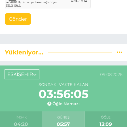
Gönder
Yükleniyor...
ESKİŞEHİR
09.08.2026
SONRAKI VAKTE KALAN
03:56:04
Öğle Namazı
İMSAK
GÜNEŞ
ÖĞLE
04:20
05:57
13:09