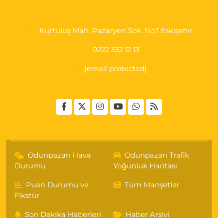
0 (222) 250 87 69
Yol Tarifi Al
Kurtuluş Mah. Pazaryeri Sok. No:1 Eskişehir
0222 332 12 13
[email protected]
Odunpazarı Hava
Odunpazarı Trafik
Durumu
Yoğunluk Haritası
Puan Durumu ve
Tüm Manşetler
Fikstür
Son Dakika Haberleri
Haber Arşivi