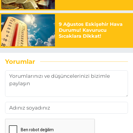
9 Ağustos Eskişehir Hava
Durumu! Kavurucu
Sıcaklara Dikkat!
Yorumlar