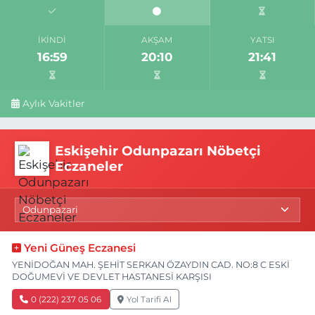
İKINDI
AKŞAM
YATSI
16:59
20:10
21:41
Aylık Vakitler
Eskişehir Odunpazarı Nöbetçi
Eczaneler
Yeni Güneş Eczanesi
YENİDOĞAN MAH. ŞEHİT SERKAN ÖZAYDIN CAD. NO:8 C ESKİ
DOĞUMEVİ VE DEVLET HASTANESİ KARŞISI
0 (222) 237 05 06
Yol Tarifi Al