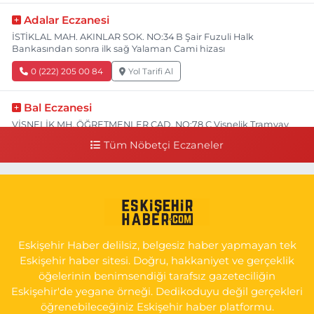
Adalar Eczanesi
İSTİKLAL MAH. AKINLAR SOK. NO:34 B Şair Fuzuli Halk
Bankasından sonra ilk sağ Yalaman Cami hizası
0 (222) 205 00 84
Yol Tarifi Al
Bal Eczanesi
VİŞNELİK MH. ÖĞRETMENLER CAD. NO:78 C Vişnelik Tramvay
durağının 100 metre ilerisi (Çalışanlar Caddesine giderken),
Tüm Nöbetçi Eczaneler
NUH'UN GEMİSİ Veteriner Kliniğinin yanı,ı
0 (222) 225 50 00
Yol Tarifi Al
Selen Eczanesi
GÜLTEPE MAH. HALK CAD. NO:107 C
Eskişehir Haber delilsiz, belgesiz haber yapmayan tek
0 (222) 250 40 50
Yol Tarifi Al
Eskişehir haber sitesi. Doğru, hakkaniyet ve gerçeklik
öğelerinin benimsendiği tarafsız gazeteciliğin
Bizim Eczanesi
Eskişehir'de yegane örneği. Dedikoduyu değil gerçekleri
EMEK MAH. ERTAŞ CAD.NO:12 A Küçük Sanayi girişi Tarım Kredi
öğrenebileceğiniz Eskişehir haber platformu.
Koop. Market yanı