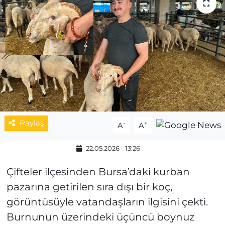
MAGAZİN
ESKİŞEHİRSPOR
Paylaş
-
+
A
A
22.05.2026 - 13:26
Çifteler ilçesinden Bursa’daki kurban
pazarına getirilen sıra dışı bir koç,
görüntüsüyle vatandaşların ilgisini çekti.
Burnunun üzerindeki üçüncü boynuz