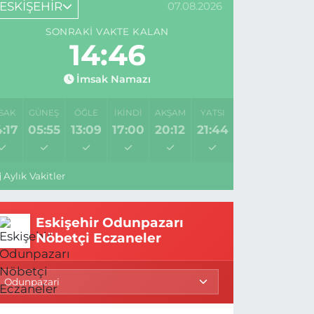
ESKİŞEHİR
07.08.2026
SONRAKI VAKTE KALAN
14:45
İmsak Namazı
SAK
GÜNEŞ
ÖĞLE
İKINDI
AKŞAM
YATSI
:17
05:55
13:09
17:00
20:12
21:44
Aylık Vakitler
Eskişehir Odunpazarı
Nöbetçi Eczaneler