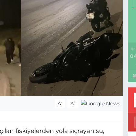
İM
04
-
+
A
A
çılan fıskiyelerden yola sıçrayan su,