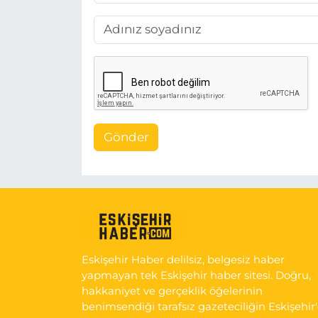
Gönder
Eskişehir Haber delilsiz, belgesiz haber
yapmayan tek Eskişehir haber sitesi. Doğru,
hakkaniyet ve gerçeklik öğelerinin
benimsendiği tarafsız gazeteciliğin Eskişehir