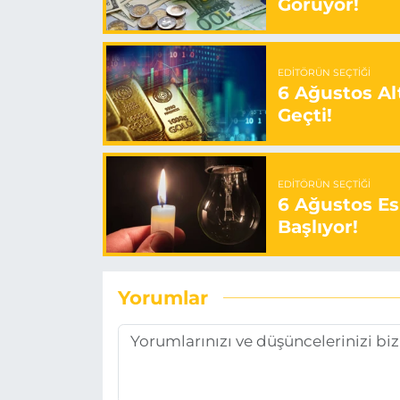
Görüyor!
EDITÖRÜN SEÇTIĞI
6 Ağustos Alt
Geçti!
EDITÖRÜN SEÇTIĞI
6 Ağustos Es
Başlıyor!
Yorumlar