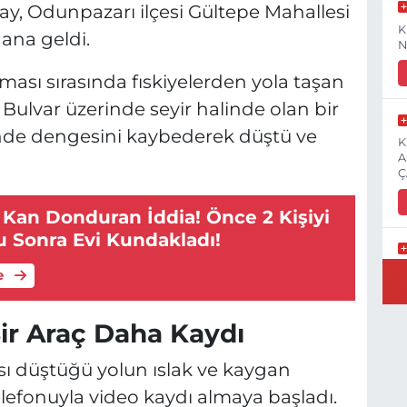
lay, Odunpazarı ilçesi Gültepe Mahallesi
K
ana geldi.
N
laması sırasında fıskiyelerden yola taşan
Bulvar üzerinde seyir halinde olan bir
inde dengesini kaybederek düştü ve
K
A
Ç
 Kan Donduran İddia! Önce 2 Kişiyi
u Sonra Evi Kundakladı!
E
e
3
ir Araç Daha Kaydı
sı düştüğü yolun ıslak ve kaygan
İ
efonuyla video kaydı almaya başladı.
H