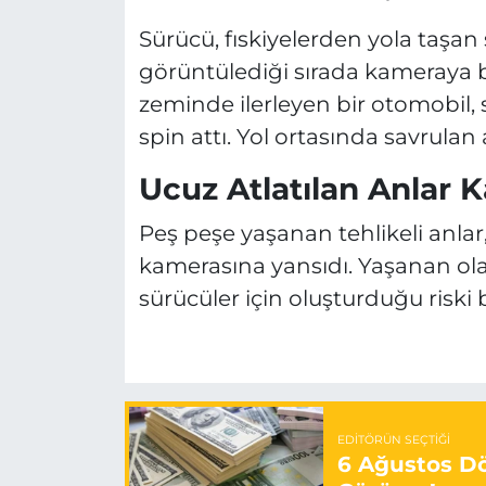
Sürücü, fıskiyelerden yola taşan
görüntülediği sırada kameraya ba
zeminde ilerleyen bir otomobil
spin attı. Yol ortasında savrulan
Ucuz Atlatılan Anlar
Peş peşe yaşanan tehlikeli anla
kamerasına yansıdı. Yaşanan ola
sürücüler için oluşturduğu riski
EDITÖRÜN SEÇTIĞI
6 Ağustos Dö