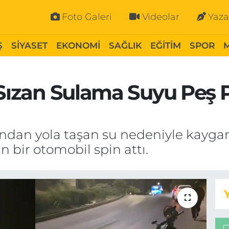
Foto Galeri
Videolar
Yaza
Ş
SİYASET
EKONOMİ
SAĞLIK
EĞİTİM
SPOR
 Sızan Sulama Suyu Peş
sından yola taşan su nedeniyle kayg
n bir otomobil spin attı.