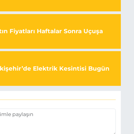
ın Fiyatları Haftalar Sonra Uçuşa
kişehir’de Elektrik Kesintisi Bugün