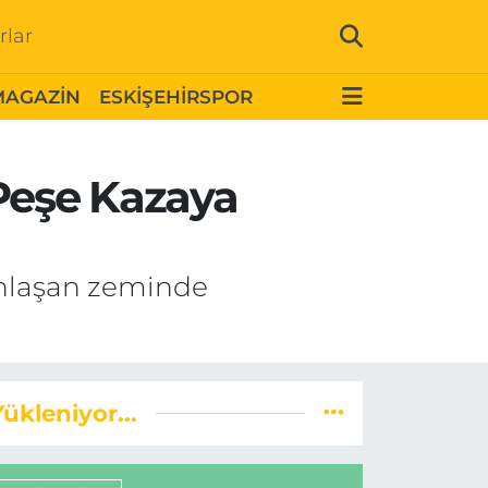
rlar
MAGAZİN
ESKİŞEHİRSPOR
 Peşe Kazaya
anlaşan zeminde
Yükleniyor...