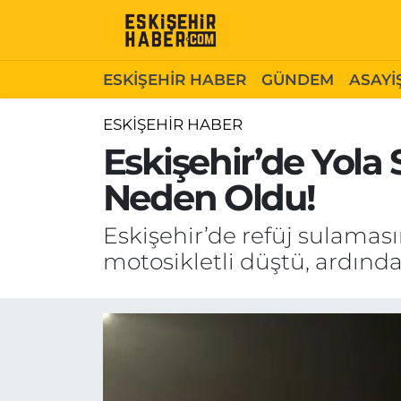
ESKİŞEHİR HABER
Gizlilik Politikası
Odunpazarı Hava Durumu
ESKİŞEHİR HABER
GÜNDEM
ASAYİ
GÜNDEM
Hakkımızda
Odunpazarı Trafik Yoğunluk Haritası
ESKİŞEHİR HABER
Eskişehir’de Yola
ASAYİŞ
İletişim
Süper Lig Puan Durumu ve Fikstür
Neden Oldu!
SİYASET
Künye
Tüm Manşetler
Eskişehir’de refüj sulama
EKONOMİ
Son Dakika Haberleri
motosikletli düştü, ardında
SAĞLIK
Haber Arşivi
EĞİTİM
SPOR