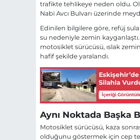
trafikte tehlikeye neden oldu. O
Nabi Avcı Bulvarı üzerinde meyd
Edinilen bilgilere göre, refüj su
su nedeniyle zemin kayganlaştı. 
motosiklet sürücüsü, ıslak zem
hafif şekilde yaralandı.
Eskişehir’de
Silahla Vurd
İçeriği Görüntül
Aynı Noktada Başka B
Motosiklet sürücüsü, kaza sonra
olduğunu göstermek için cep tel