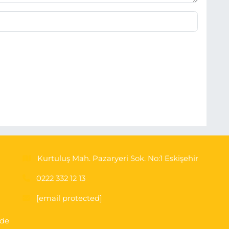
Kurtuluş Mah. Pazaryeri Sok. No:1 Eskişehir
0222 332 12 13
[email protected]
'de