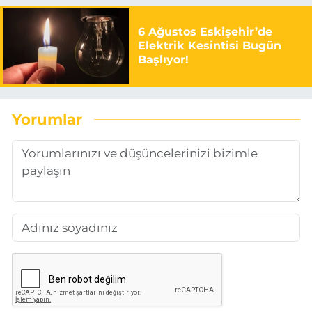
6 Ağustos Eskişehir’de
Elektrik Kesintisi Bugün
Başlıyor!
Yorumlar