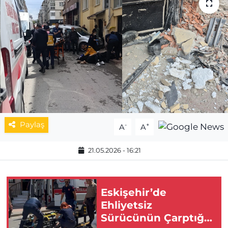
MAGAZİN
ESKİŞEHİRSPOR
Paylaş
-
+
A
A
21.05.2026 - 16:21
Eskişehir’de
Ehliyetsiz
Sürücünün Çarptığı