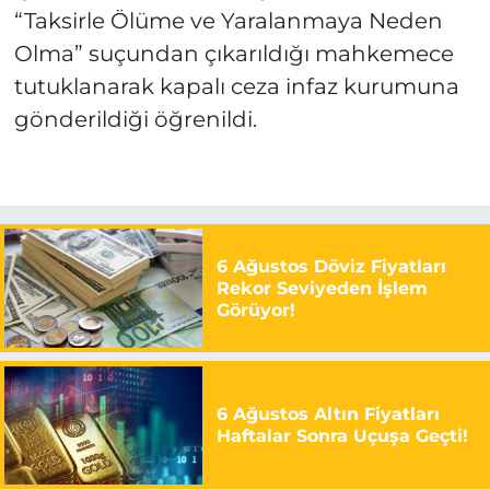
“Taksirle Ölüme ve Yaralanmaya Neden
Olma” suçundan çıkarıldığı mahkemece
tutuklanarak kapalı ceza infaz kurumuna
gönderildiği öğrenildi.
6 Ağustos Döviz Fiyatları
Rekor Seviyeden İşlem
Görüyor!
6 Ağustos Altın Fiyatları
Haftalar Sonra Uçuşa Geçti!