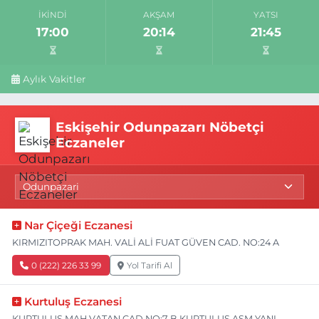
İKINDI
AKŞAM
YATSI
17:00
20:14
21:45
Aylık Vakitler
Eskişehir Odunpazarı Nöbetçi
Eczaneler
Nar Çiçeği Eczanesi
KIRMIZITOPRAK MAH. VALİ ALİ FUAT GÜVEN CAD. NO:24 A
0 (222) 226 33 99
Yol Tarifi Al
Kurtuluş Eczanesi
KURTULUŞ MAH.VATAN CAD.NO:7 B KURTULUŞ ASM YANI,