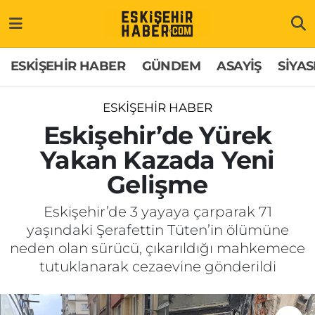
ESKİŞEHİR HABER
Gizlilik Politikası
Odunpazarı Hava Durumu
ESKİŞEHİR HABER
GÜNDEM
ASAYİŞ
SİYAS
GÜNDEM
Hakkımızda
Odunpazarı Trafik Yoğunluk Haritası
ESKİŞEHİR HABER
ASAYİŞ
İletişim
Süper Lig Puan Durumu ve Fikstür
Eskişehir’de Yürek
Yakan Kazada Yeni
SİYASET
Künye
Tüm Manşetler
Gelişme
EKONOMİ
Son Dakika Haberleri
Eskişehir’de 3 yayaya çarparak 71
yaşındaki Şerafettin Tüten’in ölümüne
SAĞLIK
Haber Arşivi
neden olan sürücü, çıkarıldığı mahkemece
tutuklanarak cezaevine gönderildi
EĞİTİM
SPOR