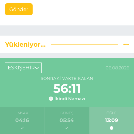
Gönder
Yükleniyor...
ESKİŞEHİR
06.08.2026
SONRAKI VAKTE KALAN
56:10
İkindi Namazı
İMSAK
GÜNEŞ
ÖĞLE
04:16
05:54
13:09