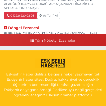
ALANÖNÜ TRAMVAY DURAĞI ARKA ÇAPRAZI ,DİNAMİK DO
SPOR SALONU KARŞISI
0 (222) 220 02 26
Yol Tarifi Al
Döngel Eczanesi
EMEK MAH. DİLEK CAD. 83 A Dilek Camiinin 200-300 mt ilerisi
bim markete kadar sol tarafı
Tüm Nöbetçi Eczaneler
0 (222) 250 11 88
Yol Tarifi Al
Tepeoğlu Eczanesi
İSTİKLAL MAH. ŞAİR FUZULİ CAD. NO:35 A HAVA HASTANESİ
KARŞI KÖŞESİ ŞAİR FUZULİ AİLE SAĞLIĞI MERKEZİ KARŞISI
Eskişehir Haber delilsiz, belgesiz haber yapmayan tek
0 (222) 230 11 31
Yol Tarifi Al
Eskişehir haber sitesi. Doğru, hakkaniyet ve gerçeklik
öğelerinin benimsendiği tarafsız gazeteciliğin
Eskişehir'de yegane örneği. Dedikoduyu değil gerçekleri
öğrenebileceğiniz Eskişehir haber platformu.