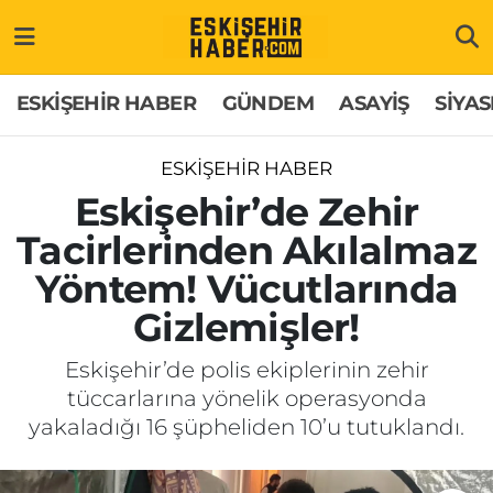
ESKİŞEHİR HABER
Gizlilik Politikası
Odunpazarı Hava Durumu
ESKİŞEHİR HABER
GÜNDEM
ASAYİŞ
SİYAS
GÜNDEM
Hakkımızda
Odunpazarı Trafik Yoğunluk Haritası
ESKİŞEHİR HABER
ASAYİŞ
İletişim
Süper Lig Puan Durumu ve Fikstür
Eskişehir’de Zehir
Tacirlerinden Akılalmaz
SİYASET
Künye
Tüm Manşetler
Yöntem! Vücutlarında
EKONOMİ
Son Dakika Haberleri
Gizlemişler!
SAĞLIK
Haber Arşivi
Eskişehir’de polis ekiplerinin zehir
tüccarlarına yönelik operasyonda
EĞİTİM
yakaladığı 16 şüpheliden 10’u tutuklandı.
SPOR