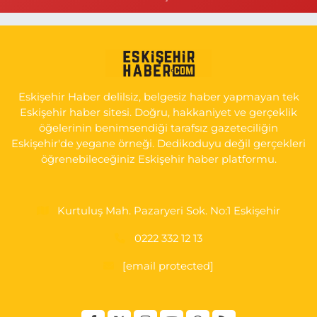
0 (505) 506 26 00
Yol Tarifi Al
Serap Eczanesi
YENİDOĞAN MH.ŞEHİT SERKAN ÖZAYDIN CD.8 B ESKİ DEVLET
HAST. DOĞUMEVİ KARŞ.
Eskişehir Haber delilsiz, belgesiz haber yapmayan tek
0 (222) 237 75 17
Yol Tarifi Al
Eskişehir haber sitesi. Doğru, hakkaniyet ve gerçeklik
öğelerinin benimsendiği tarafsız gazeteciliğin
Eskişehir'de yegane örneği. Dedikoduyu değil gerçekleri
öğrenebileceğiniz Eskişehir haber platformu.
Kurtuluş Mah. Pazaryeri Sok. No:1 Eskişehir
0222 332 12 13
[email protected]