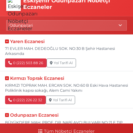
Eskişehir Odunpazarı Nöbetçi
Eczaneler
Yaren Eczanesi
71 EVLER MAH. DEDEOĞLU SOK. NO:30 B Şehir Hastanesi
Arkasında
0 (222) 503 88 26
Yol Tarifi Al
Kırmızı Toprak Eczanesi
KIRMIZI TOPRAK MAH. ERCAN SOK. NO:60 B Eski Hava Hastanesi
Poliklinik kapısı sokağı, Alem Cami Yakını
0 (222) 226 22 32
Yol Tarifi Al
Odunpazarı Eczanesi
BÜYÜKDERE MAH. PROF. DR. NABİ AVCI BULVARI NO:21 E TIP
FAKÜLTESİ KARŞISI
Tüm Nöbetçi Eczaneler