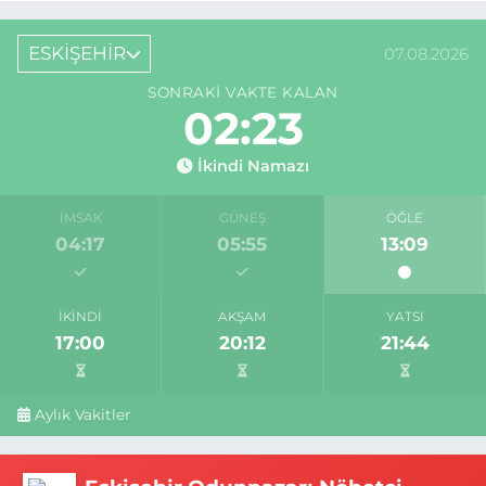
ESKİŞEHİR
07.08.2026
SONRAKI VAKTE KALAN
02:22
İkindi Namazı
İMSAK
GÜNEŞ
ÖĞLE
04:17
05:55
13:09
İKINDI
AKŞAM
YATSI
17:00
20:12
21:44
Aylık Vakitler