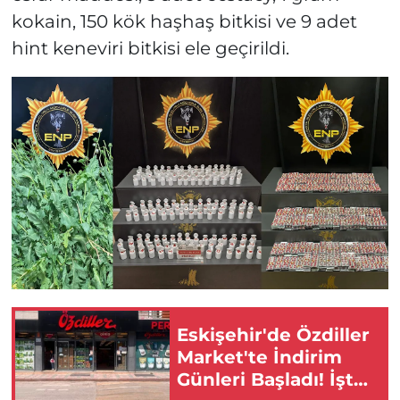
kokain, 150 kök haşhaş bitkisi ve 9 adet
hint keneviri bitkisi ele geçirildi.
Eskişehir'de Özdiller
Market'te İndirim
Günleri Başladı! İşte