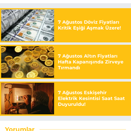
7 Ağustos Döviz Fiyatları
Kritik Eşiği Aşmak Üzere!
7 Ağustos Altın Fiyatları
Hafta Kapanışında Zirveye
Tırmandı
7 Ağustos Eskişehir
Elektrik Kesintisi Saat Saat
Duyuruldu!
Yorumlar