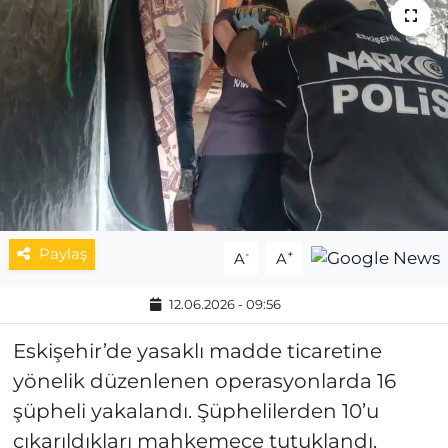
MAGAZİN
ESKİŞEHİRSPOR
Paylaş
-
+
A
A
12.06.2026 - 09:56
Eskişehir’de yasaklı madde ticaretine
yönelik düzenlenen operasyonlarda 16
şüpheli yakalandı. Şüphelilerden 10’u
çıkarıldıkları mahkemece tutuklandı.