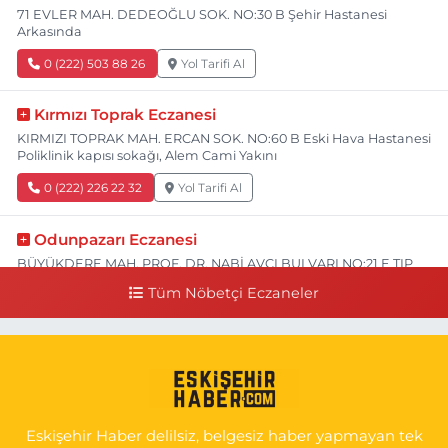
71 EVLER MAH. DEDEOĞLU SOK. NO:30 B Şehir Hastanesi
Arkasında
0 (222) 503 88 26
Yol Tarifi Al
Kırmızı Toprak Eczanesi
KIRMIZI TOPRAK MAH. ERCAN SOK. NO:60 B Eski Hava Hastanesi
Poliklinik kapısı sokağı, Alem Cami Yakını
0 (222) 226 22 32
Yol Tarifi Al
Odunpazarı Eczanesi
BÜYÜKDERE MAH. PROF. DR. NABİ AVCI BULVARI NO:21 E TIP
FAKÜLTESİ KARŞISI
Tüm Nöbetçi Eczaneler
0 (505) 506 26 00
Yol Tarifi Al
Serap Eczanesi
YENİDOĞAN MH.ŞEHİT SERKAN ÖZAYDIN CD.8 B ESKİ DEVLET
HAST. DOĞUMEVİ KARŞ.
Eskişehir Haber delilsiz, belgesiz haber yapmayan tek
0 (222) 237 75 17
Yol Tarifi Al