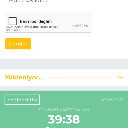
Gönder
Yükleniyor...
ESKİŞEHİR
07.08.2026
SONRAKI VAKTE KALAN
39:38