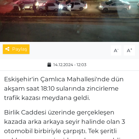
MAGAZİN
ESKİŞEHİRSPOR
Paylaş
-
+
A
A
14.12.2024 - 12:03
Eskişehir'in Çamlıca Mahallesi'nde dün
akşam saat 18:10 sularında zincirleme
trafik kazası meydana geldi.
Birlik Caddesi üzerinde gerçekleşen
kazada arka arkaya seyir halinde olan 3
otomobil birbiriyle çarpıştı. Tek şeritli