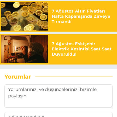
7 Ağustos Altın Fiyatları
Hafta Kapanışında Zirveye
Tırmandı
7 Ağustos Eskişehir
Elektrik Kesintisi Saat Saat
Duyuruldu!
Yorumlar