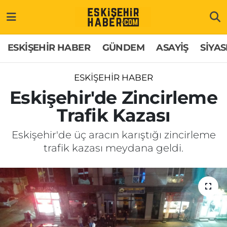
ESKİŞEHİR HABER
Gizlilik Politikası
Odunpazarı Hava Durumu
ESKİŞEHİR HABER
GÜNDEM
ASAYİŞ
SİYAS
GÜNDEM
Hakkımızda
Odunpazarı Trafik Yoğunluk Haritası
ESKİŞEHİR HABER
ASAYİŞ
İletişim
Süper Lig Puan Durumu ve Fikstür
Eskişehir'de Zincirleme
Trafik Kazası
SİYASET
Künye
Tüm Manşetler
Eskişehir'de üç aracın karıştığı zincirleme
EKONOMİ
Son Dakika Haberleri
trafik kazası meydana geldi.
SAĞLIK
Haber Arşivi
EĞİTİM
SPOR