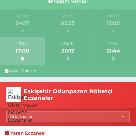
Akşam Namazı
İMSAK
GÜNEŞ
ÖĞLE
04:17
05:55
13:09
İKINDI
AKŞAM
YATSI
17:00
20:12
21:44
Aylık Vakitler
Eskişehir Odunpazarı Nöbetçi
Eczaneler
Yaren Eczanesi