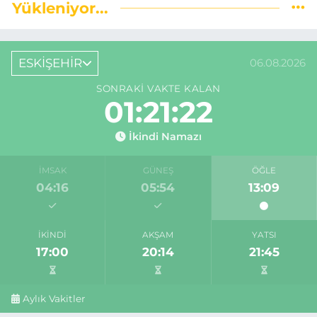
Yükleniyor...
ESKİŞEHİR
06.08.2026
SONRAKI VAKTE KALAN
01:21:21
İkindi Namazı
İMSAK
GÜNEŞ
ÖĞLE
04:16
05:54
13:09
İKINDI
AKŞAM
YATSI
17:00
20:14
21:45
Aylık Vakitler