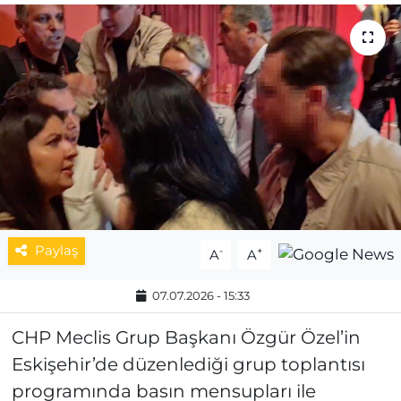
MAGAZİN
ESKİŞEHİRSPOR
Paylaş
-
+
A
A
07.07.2026 - 15:33
CHP Meclis Grup Başkanı Özgür Özel’in
Eskişehir’de düzenlediği grup toplantısı
programında basın mensupları ile