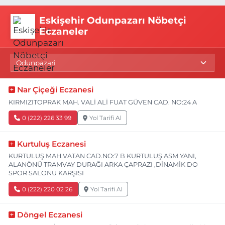
Eskişehir Odunpazarı Nöbetçi
Eczaneler
Nar Çiçeği Eczanesi
KIRMIZITOPRAK MAH. VALİ ALİ FUAT GÜVEN CAD. NO:24 A
0 (222) 226 33 99
Yol Tarifi Al
Kurtuluş Eczanesi
KURTULUŞ MAH.VATAN CAD.NO:7 B KURTULUŞ ASM YANI,
ALANÖNÜ TRAMVAY DURAĞI ARKA ÇAPRAZI ,DİNAMİK DO
SPOR SALONU KARŞISI
0 (222) 220 02 26
Yol Tarifi Al
Döngel Eczanesi