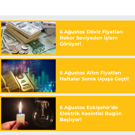
6 Ağustos Döviz Fiyatları
Rekor Seviyeden İşlem
Görüyor!
6 Ağustos Altın Fiyatları
Haftalar Sonra Uçuşa Geçti!
6 Ağustos Eskişehir’de
Elektrik Kesintisi Bugün
Başlıyor!