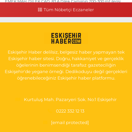
EMEK MAH. DİLEK CAD. 83 A Dilek Camiinin 200-300 mt ilerisi
bim markete kadar sol tarafı
Tüm Nöbetçi Eczaneler
0 (222) 250 11 88
Yol Tarifi Al
Tepeoğlu Eczanesi
İSTİKLAL MAH. ŞAİR FUZULİ CAD. NO:35 A HAVA HASTANESİ
KARŞI KÖŞESİ ŞAİR FUZULİ AİLE SAĞLIĞI MERKEZİ KARŞISI
Eskişehir Haber delilsiz, belgesiz haber yapmayan tek
0 (222) 230 11 31
Yol Tarifi Al
Eskişehir haber sitesi. Doğru, hakkaniyet ve gerçeklik
öğelerinin benimsendiği tarafsız gazeteciliğin
Eskişehir'de yegane örneği. Dedikoduyu değil gerçekleri
öğrenebileceğiniz Eskişehir haber platformu.
Kurtuluş Mah. Pazaryeri Sok. No:1 Eskişehir
0222 332 12 13
[email protected]