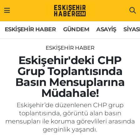
ESKİŞEHİR HABER
Gizlilik Politikası
Odunpazarı Hava Durumu
ESKİŞEHİR HABER
GÜNDEM
ASAYİŞ
SİYAS
GÜNDEM
Hakkımızda
Odunpazarı Trafik Yoğunluk Haritası
ESKİŞEHİR HABER
ASAYİŞ
İletişim
Süper Lig Puan Durumu ve Fikstür
Eskişehir'deki CHP
Grup Toplantısında
SİYASET
Künye
Tüm Manşetler
Basın Mensuplarına
EKONOMİ
Son Dakika Haberleri
Müdahale!
SAĞLIK
Haber Arşivi
Eskişehir’de düzenlenen CHP grup
toplantısında, görüntü alan basın
EĞİTİM
mensupları ile koruma görevlileri arasında
gerginlik yaşandı.
SPOR