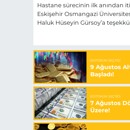
Hastane sürecinin ilk anından it
Eskişehir Osmangazi Üniversitesi
Haluk Hüseyin Gürsoy’a teşekkür
EDITÖRÜN SEÇTIĞI
9 Ağustos Alt
Başladı!
EDITÖRÜN SEÇTIĞI
7 Ağustos Döv
Üzere!