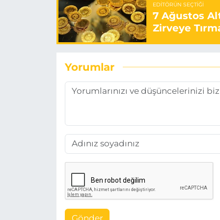
EDITÖRÜN SEÇTIĞI
7 Ağustos Alt
Zirveye Tırm
Yorumlar
Gönder