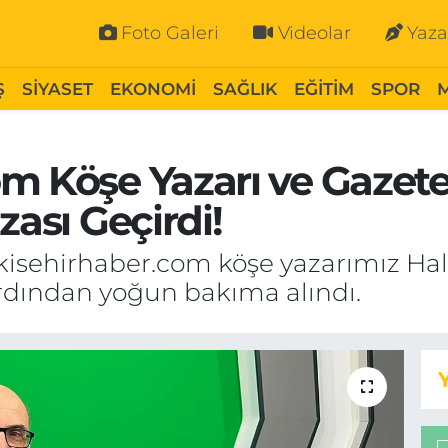
Foto Galeri
Videolar
Yaza
Ş
SİYASET
EKONOMİ
SAĞLIK
EĞİTİM
SPOR
m Köşe Yazarı ve Gazetec
zası Geçirdi!
kisehirhaber.com köşe yazarımız Hali
 ardından yoğun bakıma alındı.