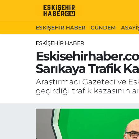
ESKİŞEHİR HABER
Gizlilik Politikası
Odunpazarı Hava Durumu
ESKİŞEHİR HABER
GÜNDEM
ASAYİ
GÜNDEM
Hakkımızda
Odunpazarı Trafik Yoğunluk Haritası
ESKİŞEHİR HABER
Eskisehirhaber.co
ASAYİŞ
İletişim
Süper Lig Puan Durumu ve Fikstür
Sarıkaya Trafik Ka
SİYASET
Künye
Tüm Manşetler
Araştırmacı Gazeteci ve Es
EKONOMİ
Son Dakika Haberleri
geçirdiği trafik kazasının
SAĞLIK
Haber Arşivi
EĞİTİM
SPOR