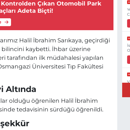
e Kontrolden Çıkan Otomobil Park
Y
açları Adeta Biçti!
C
e
rımız Halil İbrahim Sarıkaya, geçirdiği
İ
 bilincini kaybetti. İhbar üzerine
O
eri tarafından ilk müdahalesi yapılan
Osmangazi Üniversitesi Tıp Fakültesi
V
 Altında
O
rıklar olduğu öğrenilen Halil İbrahim
inde tedavisinin sürdüğü öğrenildi.
G
eşekkür
O