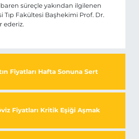
ibaren süreçle yakından ilgilenen
 Tıp Fakültesi Başhekimi Prof. Dr.
 ederiz.
E
E
ın Fiyatları Hafta Sonuna Sert
iz Fiyatları Kritik Eşiği Aşmak