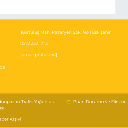
Kurtuluş Mah. Pazaryeri Sok. No:1 Eskişehir
0222 332 12 13
[email protected]
'de
unpazarı Trafik Yoğunluk
Puan Durumu ve Fikstür
ası
ber Arşivi