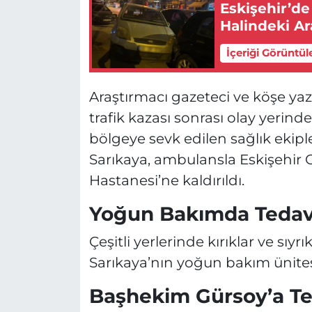
Eskişehir’d
Halindeki Ar
İçeriği Görüntül
Araştırmacı gazeteci ve köşe yaza
trafik kazası sonrası olay yerinde
bölgeye sevk edilen sağlık ekipl
Sarıkaya, ambulansla Eskişehir 
Hastanesi’ne kaldırıldı.
Yoğun Bakımda Tedavi
Çeşitli yerlerinde kırıklar ve sıy
Sarıkaya’nın yoğun bakım ünites
Başhekim Gürsoy’a T