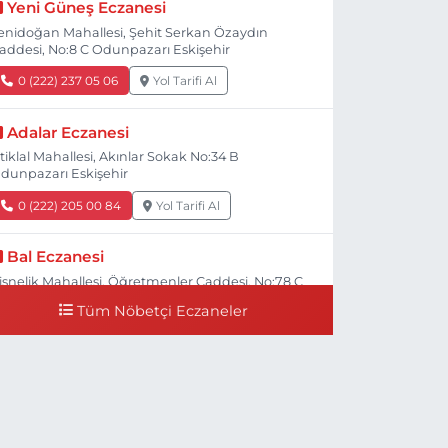
Yeni Güneş Eczanesi
enidoğan Mahallesi, Şehit Serkan Özaydın
addesi, No:8 C Odunpazarı Eskişehir
0 (222) 237 05 06
Yol Tarifi Al
Adalar Eczanesi
stiklal Mahallesi, Akınlar Sokak No:34 B
dunpazarı Eskişehir
0 (222) 205 00 84
Yol Tarifi Al
Bal Eczanesi
işnelik Mahallesi, Öğretmenler Caddesi, No:78 C
dunpazarı Eskişehir
Tüm Nöbetçi Eczaneler
0 (222) 225 50 00
Yol Tarifi Al
Selen Eczanesi
ültepe Mahallesi, Halk Caddesi No:107 C
dunpazarı Eskişehir