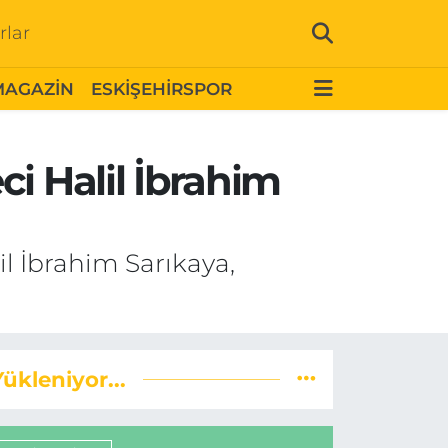
rlar
MAGAZİN
ESKİŞEHİRSPOR
i Halil İbrahim
l İbrahim Sarıkaya,
Yükleniyor...