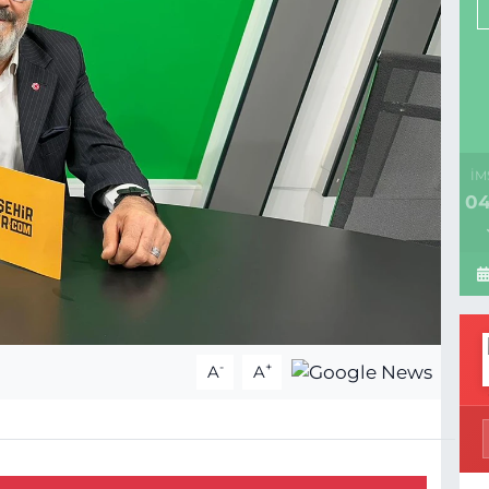
İM
04
-
+
A
A