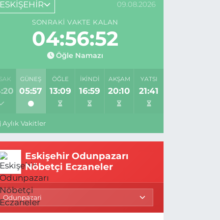
ESKİŞEHİR
09.08.2026
SONRAKI VAKTE KALAN
04:56:52
Öğle Namazı
SAK
GÜNEŞ
ÖĞLE
İKINDI
AKŞAM
YATSI
:20
05:57
13:09
16:59
20:10
21:41
Aylık Vakitler
Eskişehir Odunpazarı
Nöbetçi Eczaneler