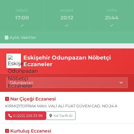
İKINDI
AKŞAM
YATSI
17:00
20:12
21:44
Aylık Vakitler
Eskişehir Odunpazarı Nöbetçi
Eczaneler
Nar Çiçeği Eczanesi
KIRMIZITOPRAK MAH. VALİ ALİ FUAT GÜVEN CAD. NO:24 A
0 (222) 226 33 99
Yol Tarifi Al
Kurtuluş Eczanesi