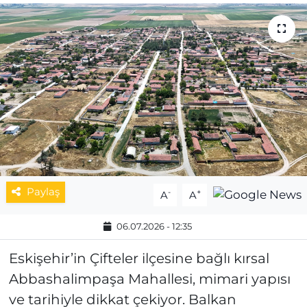
MAGAZİN
ESKİŞEHİRSPOR
Paylaş
-
+
A
A
06.07.2026 - 12:35
Eskişehir’in Çifteler ilçesine bağlı kırsal
Abbashalimpaşa Mahallesi, mimari yapısı
ve tarihiyle dikkat çekiyor. Balkan