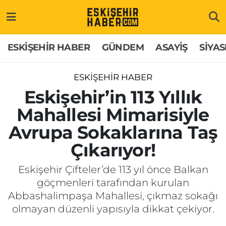
ESKİŞEHİR HABER
Gizlilik Politikası
Odunpazarı Hava Durumu
ESKİŞEHİR HABER
GÜNDEM
ASAYİŞ
SİYAS
GÜNDEM
Hakkımızda
Odunpazarı Trafik Yoğunluk Haritası
ESKİŞEHİR HABER
ASAYİŞ
İletişim
Süper Lig Puan Durumu ve Fikstür
Eskişehir’in 113 Yıllık
Mahallesi Mimarisiyle
SİYASET
Künye
Tüm Manşetler
Avrupa Sokaklarına Taş
EKONOMİ
Son Dakika Haberleri
Çıkarıyor!
SAĞLIK
Haber Arşivi
Eskişehir Çifteler’de 113 yıl önce Balkan
göçmenleri tarafından kurulan
EĞİTİM
Abbashalimpaşa Mahallesi, çıkmaz sokağı
olmayan düzenli yapısıyla dikkat çekiyor.
SPOR