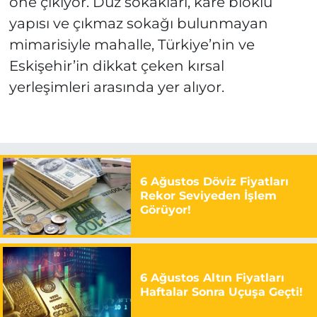
öne çıkıyor. Düz sokakları, kare bloklu
yapısı ve çıkmaz sokağı bulunmayan
mimarisiyle mahalle, Türkiye’nin ve
Eskişehir’in dikkat çeken kırsal
yerleşimleri arasında yer alıyor.
6 Ağustos Döviz Fiyatları
Rekor Seviyeden İşlem
Görüyor!
6 Ağustos Altın Fiyatları
Haftalar Sonra Uçuşa Geçti!