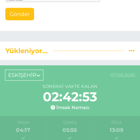
Gönder
Yükleniyor...
ESKİŞEHİR
07.08.2026
SONRAKI VAKTE KALAN
02:42:53
İmsak Namazı
İMSAK
GÜNEŞ
ÖĞLE
04:17
05:55
13:09