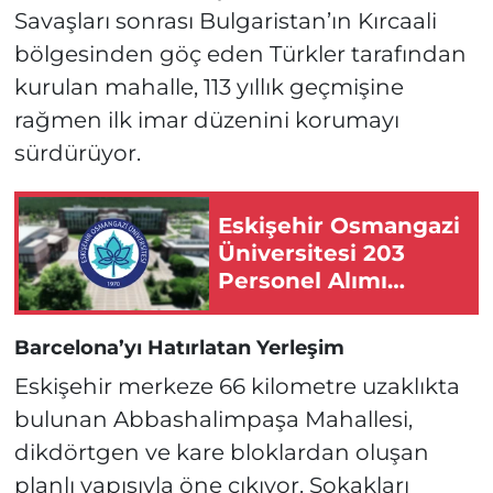
Savaşları sonrası Bulgaristan’ın Kırcaali
bölgesinden göç eden Türkler tarafından
kurulan mahalle, 113 yıllık geçmişine
rağmen ilk imar düzenini korumayı
sürdürüyor.
Eskişehir Osmangazi
Üniversitesi 203
Personel Alımı
Yapacak!
Barcelona’yı Hatırlatan Yerleşim
Eskişehir merkeze 66 kilometre uzaklıkta
bulunan Abbashalimpaşa Mahallesi,
dikdörtgen ve kare bloklardan oluşan
planlı yapısıyla öne çıkıyor. Sokakları