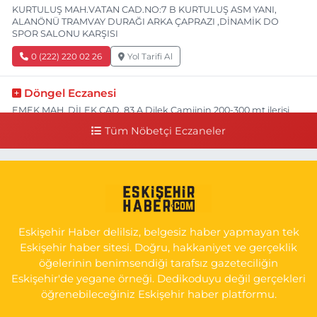
KURTULUŞ MAH.VATAN CAD.NO:7 B KURTULUŞ ASM YANI,
ALANÖNÜ TRAMVAY DURAĞI ARKA ÇAPRAZI ,DİNAMİK DO
SPOR SALONU KARŞISI
0 (222) 220 02 26
Yol Tarifi Al
Döngel Eczanesi
EMEK MAH. DİLEK CAD. 83 A Dilek Camiinin 200-300 mt ilerisi
bim markete kadar sol tarafı
Tüm Nöbetçi Eczaneler
0 (222) 250 11 88
Yol Tarifi Al
Tepeoğlu Eczanesi
İSTİKLAL MAH. ŞAİR FUZULİ CAD. NO:35 A HAVA HASTANESİ
KARŞI KÖŞESİ ŞAİR FUZULİ AİLE SAĞLIĞI MERKEZİ KARŞISI
Eskişehir Haber delilsiz, belgesiz haber yapmayan tek
0 (222) 230 11 31
Yol Tarifi Al
Eskişehir haber sitesi. Doğru, hakkaniyet ve gerçeklik
öğelerinin benimsendiği tarafsız gazeteciliğin
Eskişehir'de yegane örneği. Dedikoduyu değil gerçekleri
öğrenebileceğiniz Eskişehir haber platformu.