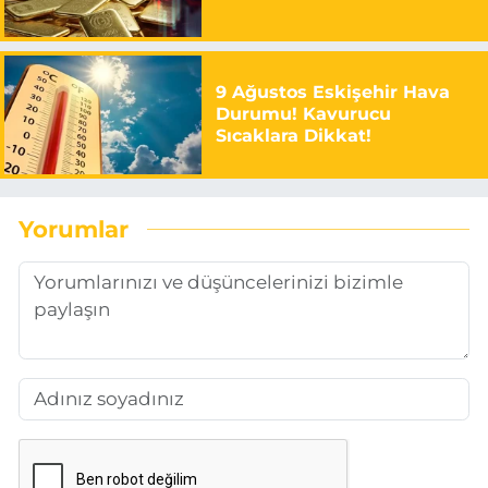
9 Ağustos Eskişehir Hava
Durumu! Kavurucu
Sıcaklara Dikkat!
Yorumlar