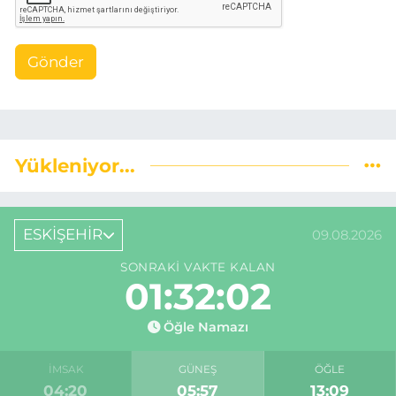
Gönder
Yükleniyor...
ESKİŞEHİR
09.08.2026
SONRAKI VAKTE KALAN
01:32:02
Öğle Namazı
İMSAK
GÜNEŞ
ÖĞLE
04:20
05:57
13:09