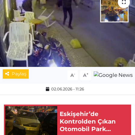
MAGAZİN
ESKİŞEHİRSPOR
Paylaş
-
+
A
A
02.06.2026 - 11:26
Eskişehir’de
Kontrolden Çıkan
Otomobil Park