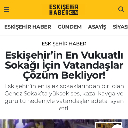
ESKİŞEHİR HABER
Gizlilik Politikası
Odunpazarı Hava Durumu
ESKİŞEHİR HABER
GÜNDEM
ASAYİŞ
SİYAS
GÜNDEM
Hakkımızda
Odunpazarı Trafik Yoğunluk Haritası
ESKİŞEHİR HABER
ASAYİŞ
İletişim
Süper Lig Puan Durumu ve Fikstür
Eskişehir’in En Vukuatlı
Sokağı İçin Vatandaşlar
SİYASET
Künye
Tüm Manşetler
Çözüm Bekliyor!
EKONOMİ
Son Dakika Haberleri
Eskişehir’in en işlek sokaklarından biri olan
Genez Sokak’ta yüksek ses, kaza, kavga ve
SAĞLIK
Haber Arşivi
gürültü nedeniyle vatandaşlar adeta isyan
etti.
EĞİTİM
SPOR