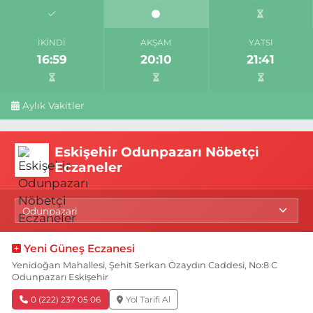
İKINDI
AKŞAM
YATSI
16:59
20:10
21:41
Aylık Vakitler
Eskişehir Odunpazarı Nöbetçi
Eczaneler
Yeni Güneş Eczanesi
Yenidoğan Mahallesi, Şehit Serkan Özaydın Caddesi, No:8 C
Odunpazarı Eskişehir
0 (222) 237 05 06
Yol Tarifi Al