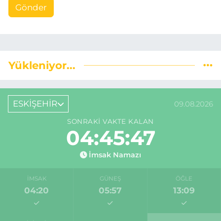
Gönder
Yükleniyor...
ESKİŞEHİR
09.08.2026
SONRAKI VAKTE KALAN
04:45:46
İmsak Namazı
İMSAK
GÜNEŞ
ÖĞLE
04:20
05:57
13:09