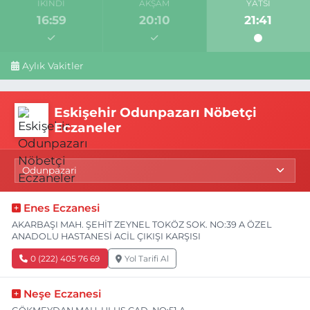
İKINDI
AKŞAM
YATSI
16:59
20:10
21:41
Aylık Vakitler
Eskişehir Odunpazarı Nöbetçi
Eczaneler
Enes Eczanesi
AKARBAŞI MAH. ŞEHİT ZEYNEL TOKÖZ SOK. NO:39 A ÖZEL
ANADOLU HASTANESİ ACİL ÇIKIŞI KARŞISI
0 (222) 405 76 69
Yol Tarifi Al
Neşe Eczanesi