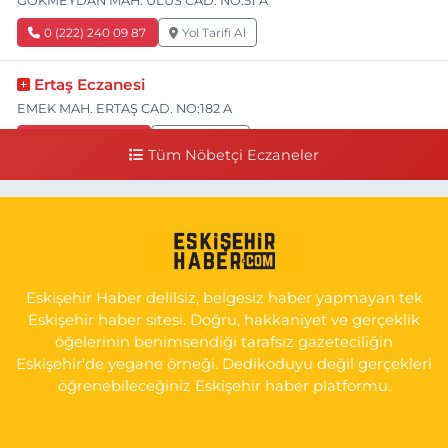
GÖKMEYDAN MAH. ULUS CAD. NO:51 A
0 (222) 240 09 87
Yol Tarifi Al
Ertaş Eczanesi
EMEK MAH. ERTAŞ CAD. NO:182 A
0 (541) 531 74 48
Yol Tarifi Al
Tüm Nöbetçi Eczaneler
Seda Eczanesi
KIRMIZITOPRAK MH.ERCAN SK.NO:14 ESKİ ASKER HASTANESİ
YAN SOKAĞI POLİKLİNİK KAPISI TAM KARŞISI I
0 (222) 225 92 45
Yol Tarifi Al
Eskişehir Haber delilsiz, belgesiz haber yapmayan tek
Eskişehir haber sitesi. Doğru, hakkaniyet ve gerçeklik
öğelerinin benimsendiği tarafsız gazeteciliğin
Eskişehir'de yegane örneği. Dedikoduyu değil gerçekleri
öğrenebileceğiniz Eskişehir haber platformu.