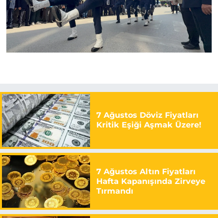
7 Ağustos Döviz Fiyatları
Kritik Eşiği Aşmak Üzere!
7 Ağustos Altın Fiyatları
Hafta Kapanışında Zirveye
Tırmandı