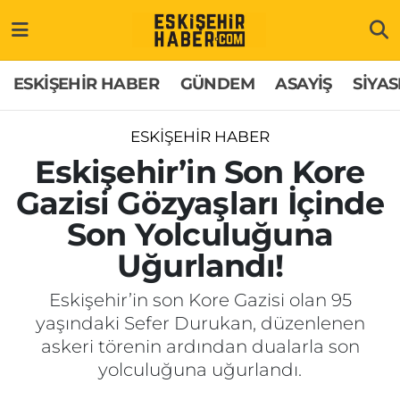
ESKİŞEHİR HABER
Gizlilik Politikası
Odunpazarı Hava Durumu
ESKİŞEHİR HABER
GÜNDEM
ASAYİŞ
SİYAS
GÜNDEM
Hakkımızda
Odunpazarı Trafik Yoğunluk Haritası
ESKİŞEHİR HABER
ASAYİŞ
İletişim
Süper Lig Puan Durumu ve Fikstür
Eskişehir’in Son Kore
Gazisi Gözyaşları İçinde
SİYASET
Künye
Tüm Manşetler
Son Yolculuğuna
EKONOMİ
Son Dakika Haberleri
Uğurlandı!
SAĞLIK
Haber Arşivi
Eskişehir’in son Kore Gazisi olan 95
yaşındaki Sefer Durukan, düzenlenen
EĞİTİM
askeri törenin ardından dualarla son
yolculuğuna uğurlandı.
SPOR