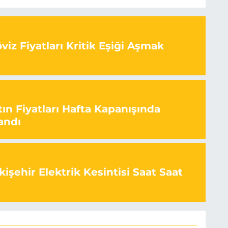
iz Fiyatları Kritik Eşiği Aşmak
ın Fiyatları Hafta Kapanışında
andı
işehir Elektrik Kesintisi Saat Saat