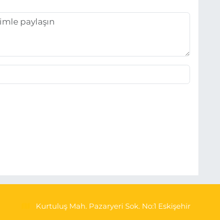
Kurtuluş Mah. Pazaryeri Sok. No:1 Eskişehir