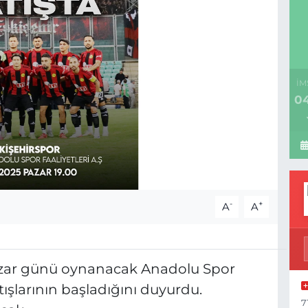
İM
04
-
+
A
A
Pazar günü oynanacak Anadolu Spor
satışlarının başladığını duyurdu.
7