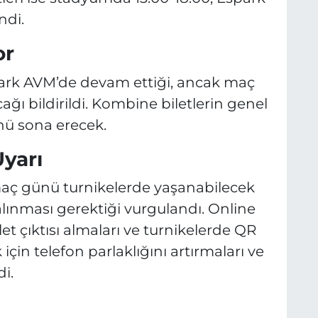
ndi.
or
park AVM’de devam ettiği, ancak maç
ı bildirildi. Kombine biletlerin genel
ünü sona erecek.
Uyarı
aç günü turnikelerde yaşanabilecek
alınması gerektiği vurgulandı. Online
ilet çıktısı almaları ve turnikelerde QR
çin telefon parlaklığını artırmaları ve
i.