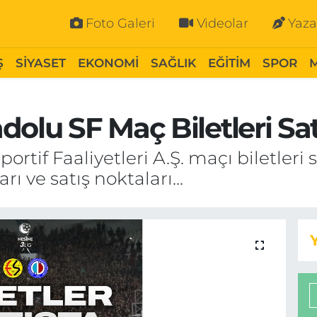
Foto Galeri
Videolar
Yaza
Ş
SİYASET
EKONOMİ
SAĞLIK
EĞİTİM
SPOR
olu SF Maç Biletleri Satı
rtif Faaliyetleri A.Ş. maçı biletleri s
ı ve satış noktaları...