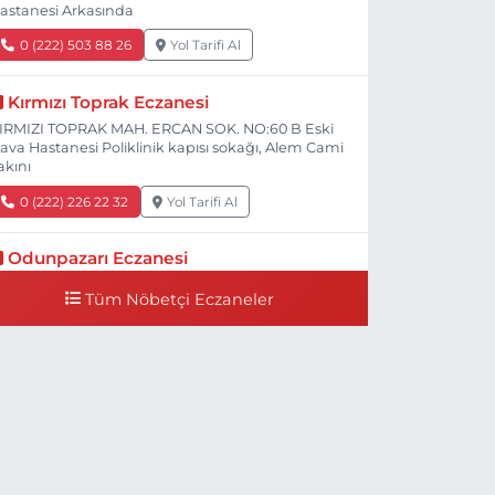
astanesi Arkasında
0 (222) 503 88 26
Yol Tarifi Al
Kırmızı Toprak Eczanesi
IRMIZI TOPRAK MAH. ERCAN SOK. NO:60 B Eski
ava Hastanesi Poliklinik kapısı sokağı, Alem Cami
akını
0 (222) 226 22 32
Yol Tarifi Al
Odunpazarı Eczanesi
ÜYÜKDERE MAH. PROF. DR. NABİ AVCI BULVARI
Tüm Nöbetçi Eczaneler
O:21 E TIP FAKÜLTESİ KARŞISI
0 (505) 506 26 00
Yol Tarifi Al
Serap Eczanesi
ENİDOĞAN MH.ŞEHİT SERKAN ÖZAYDIN CD.8 B
SKİ DEVLET HAST. DOĞUMEVİ KARŞ.
0 (222) 237 75 17
Yol Tarifi Al