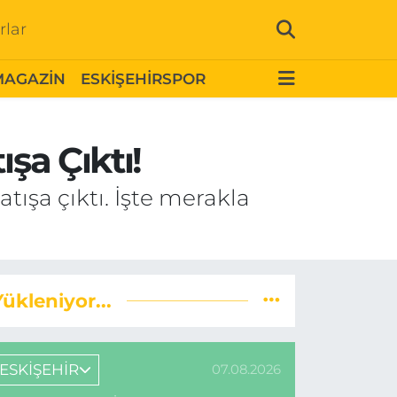
rlar
MAGAZİN
ESKİŞEHİRSPOR
şa Çıktı!
atışa çıktı. İşte merakla
Yükleniyor...
ESKİŞEHİR
07.08.2026