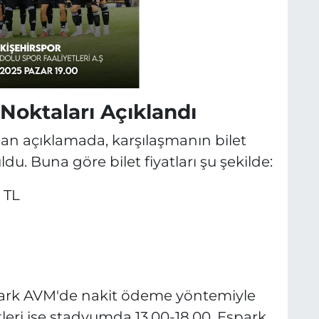
ş Noktaları Açıklandı
an açıklamada, karşılaşmanın bilet
ldu. Buna göre bilet fiyatları şu şekilde:
 TL
spark AVM'de nakit ödeme yöntemiyle
tleri ise stadyumda 13.00-18.00, Espark