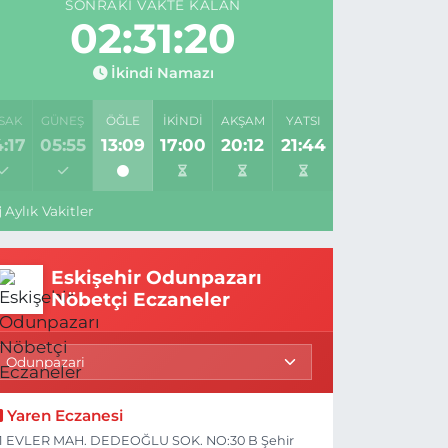
SONRAKI VAKTE KALAN
02:31:19
İkindi Namazı
SAK
GÜNEŞ
ÖĞLE
İKINDI
AKŞAM
YATSI
:17
05:55
13:09
17:00
20:12
21:44
Aylık Vakitler
Eskişehir Odunpazarı
Nöbetçi Eczaneler
Yaren Eczanesi
1 EVLER MAH. DEDEOĞLU SOK. NO:30 B Şehir