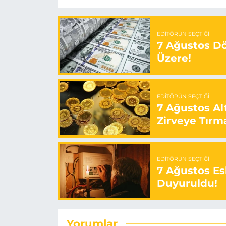
EDITÖRÜN SEÇTIĞI
7 Ağustos Döv
Üzere!
EDITÖRÜN SEÇTIĞI
7 Ağustos Alt
Zirveye Tırm
EDITÖRÜN SEÇTIĞI
7 Ağustos Esk
Duyuruldu!
Yorumlar