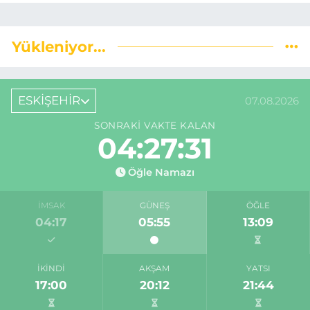
Yükleniyor...
ESKİŞEHİR
07.08.2026
SONRAKI VAKTE KALAN
04:27:30
Öğle Namazı
İMSAK
GÜNEŞ
ÖĞLE
04:17
05:55
13:09
İKINDI
AKŞAM
YATSI
17:00
20:12
21:44