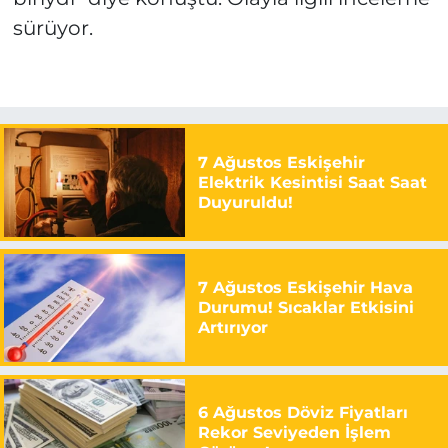
sürüyor.
7 Ağustos Eskişehir
Elektrik Kesintisi Saat Saat
Duyuruldu!
7 Ağustos Eskişehir Hava
Durumu! Sıcaklar Etkisini
Artırıyor
6 Ağustos Döviz Fiyatları
Rekor Seviyeden İşlem