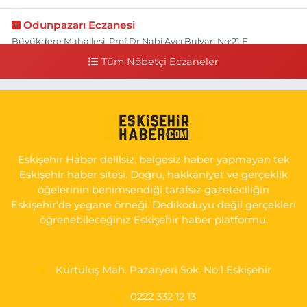
Odunpazarı Eczanesi
Büyükdere Mahallesi, Prof.Dr.Nabi Avcı Bulvarı No:21 E
Odunpazarı Eskişehir
Tüm Nöbetçi Eczaneler
0 (505) 506 26 00
Yol Tarifi Al
Serap Eczanesi
Yenidoğan Mahallesi, Şehit Serkan Özaydın Caddesi No:8 B
Odunpazarı Eskişehir
Eskişehir Haber delilsiz, belgesiz haber yapmayan tek
0 (222) 237 75 17
Yol Tarifi Al
Eskişehir haber sitesi. Doğru, hakkaniyet ve gerçeklik
öğelerinin benimsendiği tarafsız gazeteciliğin
Eskişehir'de yegane örneği. Dedikoduyu değil gerçekleri
öğrenebileceğiniz Eskişehir haber platformu.
Kurtuluş Mah. Pazaryeri Sok. No:1 Eskişehir
0222 332 12 13