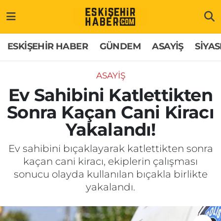
ESKİŞEHİR HABER
Gizlilik Politikası
Odunpazarı Hava Durumu
ESKİŞEHİR HABER
GÜNDEM
ASAYİŞ
SİYAS
GÜNDEM
Hakkımızda
Odunpazarı Trafik Yoğunluk Haritası
ASAYİŞ
ASAYİŞ
İletişim
Süper Lig Puan Durumu ve Fikstür
Ev Sahibini Katlettikten
Sonra Kaçan Cani Kiracı
SİYASET
Künye
Tüm Manşetler
Yakalandı!
EKONOMİ
Son Dakika Haberleri
Ev sahibini bıçaklayarak katlettikten sonra
kaçan cani kiracı, ekiplerin çalışması
SAĞLIK
Haber Arşivi
sonucu olayda kullanılan bıçakla birlikte
yakalandı.
EĞİTİM
SPOR