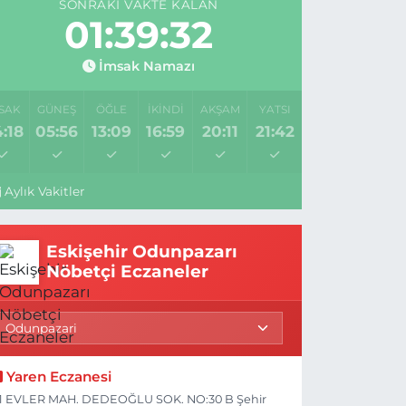
SONRAKI VAKTE KALAN
01:39:32
İmsak Namazı
SAK
GÜNEŞ
ÖĞLE
İKINDI
AKŞAM
YATSI
:18
05:56
13:09
16:59
20:11
21:42
Aylık Vakitler
Eskişehir Odunpazarı
Nöbetçi Eczaneler
Yaren Eczanesi
1 EVLER MAH. DEDEOĞLU SOK. NO:30 B Şehir