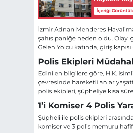
İçeriği Görüntül
İzmir Adnan Menderes Havaliman
şahıs paniğe neden oldu. Olay, g
Gelen Yolcu katında, giriş kapıs
Polis Ekipleri Müdahal
Edinilen bilgilere göre, H.K. isiml
çevresinde hareketli anlar yaşat
polis ekipleri, şüpheliye kısa sü
1’i Komiser 4 Polis Yar
Şüpheli ile polis ekipleri arasın
komiser ve 3 polis memuru hafif şe