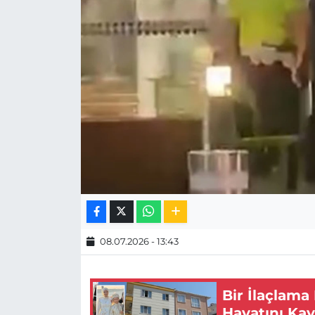
MAGAZİN
ESKİŞEHİRSPOR
08.07.2026 - 13:43
Bir İlaçlama
Hayatını Kay