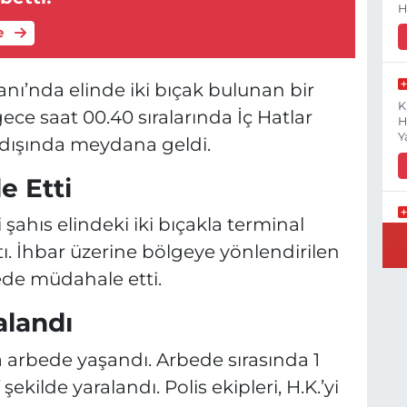
H
e
ı’nda elinde iki bıçak bulunan bir
K
ece saat 00.40 sıralarında İç Hatlar
H
Y
ı dışında meydana geldi.
e Etti
i şahıs elindeki iki bıçakla terminal
B
tı. İhbar üzerine bölgeye yönlendirilen
N
rede müdahale etti.
alandı
Y
da arbede yaşandı. Arbede sırasında 1
E
kilde yaralandı. Polis ekipleri, H.K.’yi