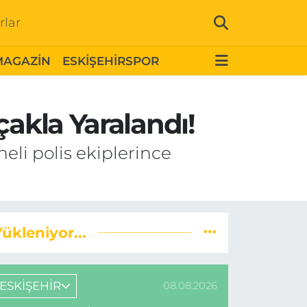
rlar
MAGAZİN
ESKİŞEHİRSPOR
çakla Yaralandı!
li polis ekiplerince
Yükleniyor...
ESKİŞEHİR
08.08.2026