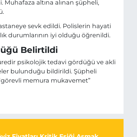
di. Muhafaza altına alınan şüpheli,
ü.
astaneye sevk edildi. Polislerin hayati
ık durumlarının iyi olduğu öğrenildi.
üğü Belirtildi
redir psikolojik tedavi gördüğü ve akli
er bulunduğu bildirildi. Şüpheli
 “görevli memura mukavemet”
iz Fiyatları Kritik Eşiği Aşmak