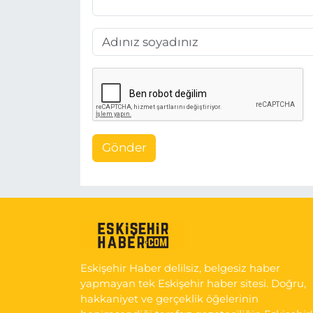
Gönder
Eskişehir Haber delilsiz, belgesiz haber
yapmayan tek Eskişehir haber sitesi. Doğru,
hakkaniyet ve gerçeklik öğelerinin