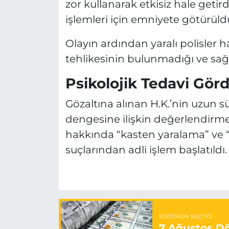
zor kullanarak etkisiz hale getir
işlemleri için emniyete götürüld
Olayın ardından yaralı polisler h
tehlikesinin bulunmadığı ve sağl
Psikolojik Tedavi Görd
Gözaltına alınan H.K.’nin uzun sü
dengesine ilişkin değerlendirmel
hakkında “kasten yaralama” ve
suçlarından adli işlem başlatıldı.
EDITÖRÜN SEÇTIĞI
7 Ağustos Döv