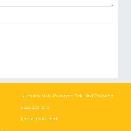
Kurtuluş Mah. Pazaryeri Sok. No:1 Eskişehir
0222 332 12 13
[email protected]