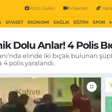
Foto Galeri
Videolar
Yaza
Ş
SİYASET
EKONOMİ
SAĞLIK
EĞİTİM
SPOR
k Dolu Anlar! 4 Polis Bı
’nda elinde iki bıçak bulunan şüphe
a 4 polis yaralandı.