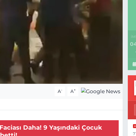
İM
04
-
+
A
A
 Faciası Daha! 9 Yaşındaki Çocuk
7
betti!