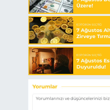
Üzere!
EDITÖRÜN SEÇTIĞI
7 Ağustos Alt
Zirveye Tırm
EDITÖRÜN SEÇTIĞI
7 Ağustos Esk
Duyuruldu!
Yorumlar