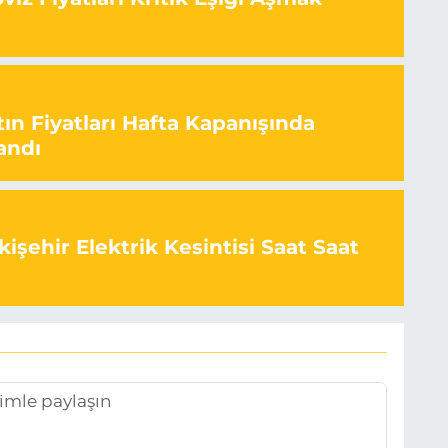
ın Fiyatları Hafta Kapanışında
andı
işehir Elektrik Kesintisi Saat Saat