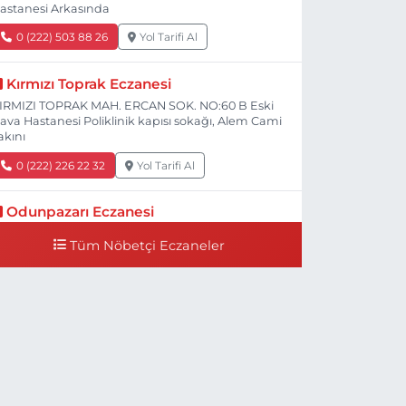
astanesi Arkasında
0 (222) 503 88 26
Yol Tarifi Al
Kırmızı Toprak Eczanesi
IRMIZI TOPRAK MAH. ERCAN SOK. NO:60 B Eski
ava Hastanesi Poliklinik kapısı sokağı, Alem Cami
akını
0 (222) 226 22 32
Yol Tarifi Al
Odunpazarı Eczanesi
ÜYÜKDERE MAH. PROF. DR. NABİ AVCI BULVARI
Tüm Nöbetçi Eczaneler
O:21 E TIP FAKÜLTESİ KARŞISI
0 (505) 506 26 00
Yol Tarifi Al
Serap Eczanesi
ENİDOĞAN MH.ŞEHİT SERKAN ÖZAYDIN CD.8 B
SKİ DEVLET HAST. DOĞUMEVİ KARŞ.
0 (222) 237 75 17
Yol Tarifi Al