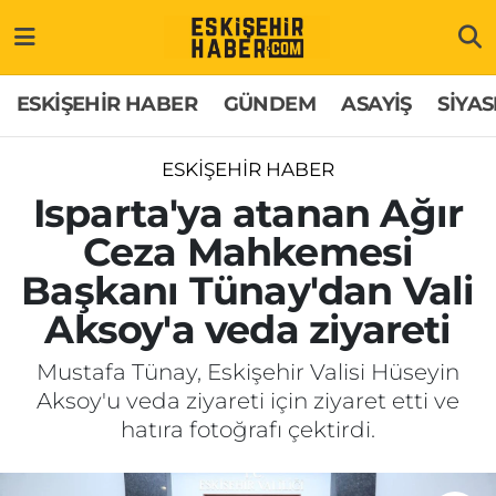
ESKİŞEHİR HABER
Gizlilik Politikası
Odunpazarı Hava Durumu
ESKİŞEHİR HABER
GÜNDEM
ASAYİŞ
SİYAS
GÜNDEM
Hakkımızda
Odunpazarı Trafik Yoğunluk Haritası
ESKİŞEHİR HABER
ASAYİŞ
İletişim
Süper Lig Puan Durumu ve Fikstür
Isparta'ya atanan Ağır
Ceza Mahkemesi
SİYASET
Künye
Tüm Manşetler
Başkanı Tünay'dan Vali
EKONOMİ
Son Dakika Haberleri
Aksoy'a veda ziyareti
SAĞLIK
Haber Arşivi
Mustafa Tünay, Eskişehir Valisi Hüseyin
Aksoy'u veda ziyareti için ziyaret etti ve
EĞİTİM
hatıra fotoğrafı çektirdi.
SPOR