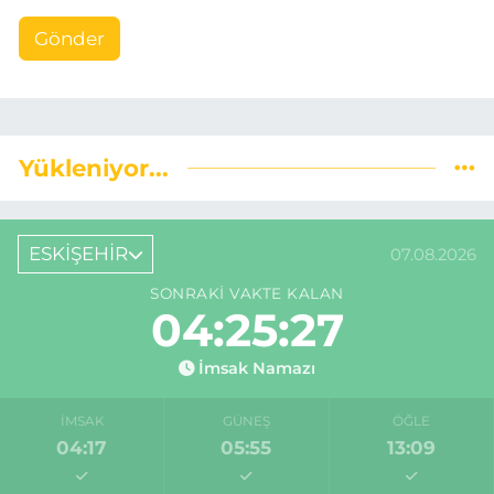
Gönder
Yükleniyor...
ESKİŞEHİR
07.08.2026
SONRAKI VAKTE KALAN
04:25:27
İmsak Namazı
İMSAK
GÜNEŞ
ÖĞLE
04:17
05:55
13:09