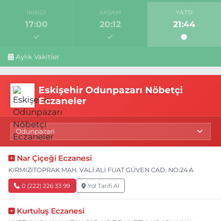
İKINDI
AKŞAM
YATSI
17:00
20:12
21:44
Aylık Vakitler
Eskişehir Odunpazarı Nöbetçi
Eczaneler
Nar Çiçeği Eczanesi
KIRMIZITOPRAK MAH. VALİ ALİ FUAT GÜVEN CAD. NO:24 A
0 (222) 226 33 99
Yol Tarifi Al
Kurtuluş Eczanesi