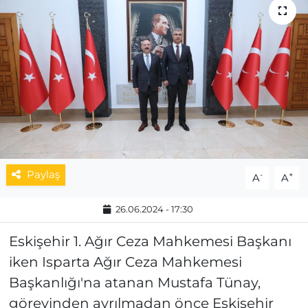
MAGAZİN
ESKİŞEHİRSPOR
Paylaş
-
+
A
A
26.06.2024 - 17:30
Eskişehir 1. Ağır Ceza Mahkemesi Başkanı
iken Isparta Ağır Ceza Mahkemesi
Başkanlığı'na atanan Mustafa Tünay,
görevinden ayrılmadan önce Eskişehir