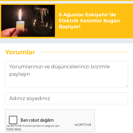
6 Ağustos Eskişehir’de
Elektrik Kesintisi Bugün
Başlıyor!
Yorumlar