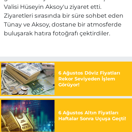
Valisi Hüseyin Aksoy'u ziyaret etti.
Ziyaretleri sırasında bir süre sohbet eden
Tünay ve Aksoy, dostane bir atmosferde
buluşarak hatıra fotoğrafı çektirdiler.
6 Ağustos Döviz Fiyatları
Rekor Seviyeden İşlem
Görüyor!
6 Ağustos Altın Fiyatları
Haftalar Sonra Uçuşa Geçti!