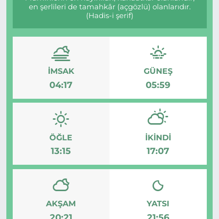
en şerlileri de tamahkâr (açgözlü) olanlarıdır.
(Hadis-i şerif)
MAGAZİN
ESKİŞEHİRSPOR
İMSAK
GÜNEŞ
04:17
05:59
ÖĞLE
İKINDI
13:15
17:07
AKŞAM
YATSI
20:21
21:56