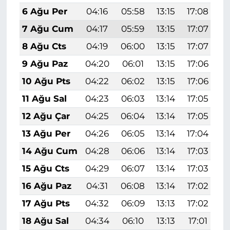
6 Ağu Per
04:16
05:58
13:15
17:08
2
7 Ağu Cum
04:17
05:59
13:15
17:07
2
8 Ağu Cts
04:19
06:00
13:15
17:07
2
9 Ağu Paz
04:20
06:01
13:15
17:06
2
10 Ağu Pts
04:22
06:02
13:15
17:06
2
11 Ağu Sal
04:23
06:03
13:14
17:05
2
12 Ağu Çar
04:25
06:04
13:14
17:05
2
13 Ağu Per
04:26
06:05
13:14
17:04
2
14 Ağu Cum
04:28
06:06
13:14
17:03
2
15 Ağu Cts
04:29
06:07
13:14
17:03
2
16 Ağu Paz
04:31
06:08
13:14
17:02
2
17 Ağu Pts
04:32
06:09
13:13
17:02
2
18 Ağu Sal
04:34
06:10
13:13
17:01
2