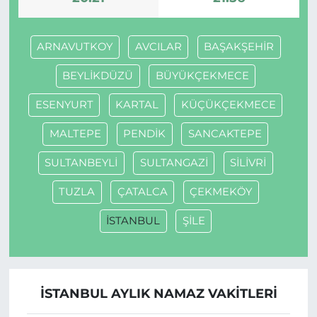
ARNAVUTKOY
AVCILAR
BAŞAKŞEHİR
BEYLİKDÜZÜ
BÜYÜKÇEKMECE
ESENYURT
KARTAL
KÜÇÜKÇEKMECE
MALTEPE
PENDİK
SANCAKTEPE
SULTANBEYLİ
SULTANGAZİ
SİLİVRİ
TUZLA
ÇATALCA
ÇEKMEKÖY
İSTANBUL
ŞİLE
İSTANBUL AYLIK NAMAZ VAKITLERI