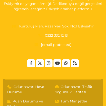
Eskişehir'de yegane örneği. Dedikoduyu değil gerçekleri
öğrenebileceğiniz Eskişehir haber platformu.
Kurtuluş Mah. Pazaryeri Sok. No:1 Eskişehir
0222 332 12 13
[email protected]
Odunpazarı Hava
Odunpazarı Trafik
Durumu
Yoğunluk Haritası
Puan Durumu ve
Tüm Manşetler