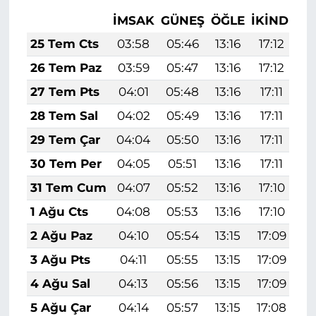
İMSAK
GÜNEŞ
ÖĞLE
İKINDI
A
25 Tem Cts
03:58
05:46
13:16
17:12
2
26 Tem Paz
03:59
05:47
13:16
17:12
2
27 Tem Pts
04:01
05:48
13:16
17:11
2
28 Tem Sal
04:02
05:49
13:16
17:11
2
29 Tem Çar
04:04
05:50
13:16
17:11
2
30 Tem Per
04:05
05:51
13:16
17:11
2
31 Tem Cum
04:07
05:52
13:16
17:10
2
1 Ağu Cts
04:08
05:53
13:16
17:10
2
2 Ağu Paz
04:10
05:54
13:15
17:09
2
3 Ağu Pts
04:11
05:55
13:15
17:09
2
4 Ağu Sal
04:13
05:56
13:15
17:09
2
5 Ağu Çar
04:14
05:57
13:15
17:08
2