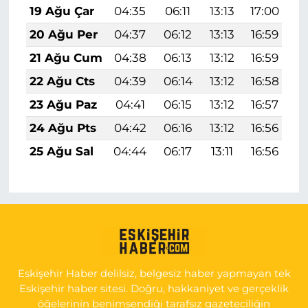
19 Ağu Çar
04:35
06:11
13:13
17:00
2
20 Ağu Per
04:37
06:12
13:13
16:59
2
21 Ağu Cum
04:38
06:13
13:12
16:59
2
22 Ağu Cts
04:39
06:14
13:12
16:58
2
23 Ağu Paz
04:41
06:15
13:12
16:57
1
24 Ağu Pts
04:42
06:16
13:12
16:56
1
25 Ağu Sal
04:44
06:17
13:11
16:56
1
Eskişehir Haber delilsiz, belgesiz haber yapmayan tek
Eskişehir haber sitesi. Doğru, hakkaniyet ve gerçeklik
öğelerinin benimsendiği tarafsız gazeteciliğin