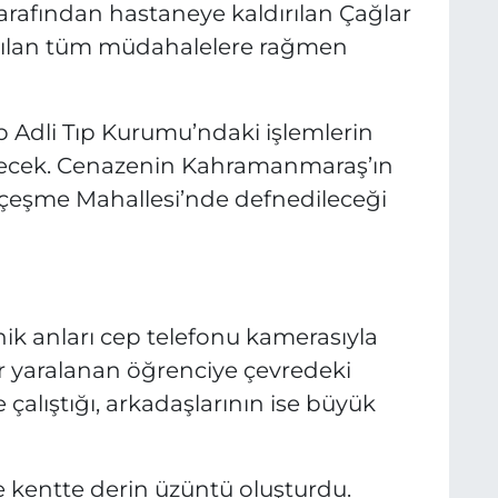
tarafından hastaneye kaldırılan Çağlar
apılan tüm müdahalelere rağmen
p Adli Tıp Kurumu’ndaki işlemlerin
ilecek. Cenazenin Kahramanmaraş’ın
aşçeşme Mahallesi’nde defnedileceği
ı
ik anları cep telefonu kamerasıyla
r yaralanan öğrenciye çevredeki
alıştığı, arkadaşlarının ise büyük
e kentte derin üzüntü oluşturdu.