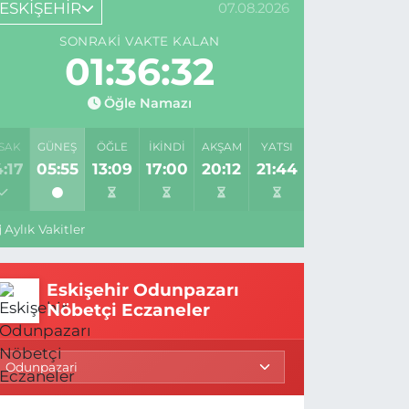
ESKİŞEHİR
07.08.2026
SONRAKI VAKTE KALAN
01:36:31
Öğle Namazı
SAK
GÜNEŞ
ÖĞLE
İKINDI
AKŞAM
YATSI
:17
05:55
13:09
17:00
20:12
21:44
Aylık Vakitler
Eskişehir Odunpazarı
Nöbetçi Eczaneler