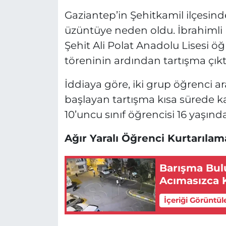
Gaziantep’in Şehitkamil ilçesin
üzüntüye neden oldu. İbrahimli 
Şehit Ali Polat Anadolu Lisesi ö
töreninin ardından tartışma çıktı
İddiaya göre, iki grup öğrenci 
başlayan tartışma kısa sürede 
10’uncu sınıf öğrencisi 16 yaşınd
Ağır Yaralı Öğrenci Kurtarılam
Barışma Bul
Acımasızca K
İçeriği Görüntül