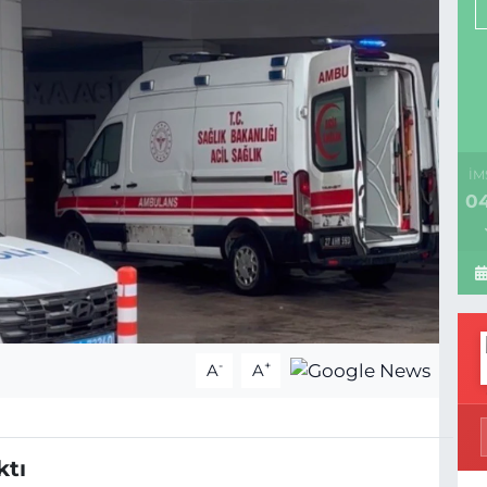
İM
04
-
+
A
A
ktı