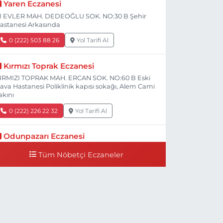
Yaren Eczanesi
1 EVLER MAH. DEDEOĞLU SOK. NO:30 B Şehir
astanesi Arkasında
0 (222) 503 88 26
Yol Tarifi Al
Kırmızı Toprak Eczanesi
IRMIZI TOPRAK MAH. ERCAN SOK. NO:60 B Eski
ava Hastanesi Poliklinik kapısı sokağı, Alem Cami
akını
0 (222) 226 22 32
Yol Tarifi Al
Odunpazarı Eczanesi
ÜYÜKDERE MAH. PROF. DR. NABİ AVCI BULVARI
Tüm Nöbetçi Eczaneler
O:21 E TIP FAKÜLTESİ KARŞISI
0 (505) 506 26 00
Yol Tarifi Al
Serap Eczanesi
ENİDOĞAN MH.ŞEHİT SERKAN ÖZAYDIN CD.8 B
SKİ DEVLET HAST. DOĞUMEVİ KARŞ.