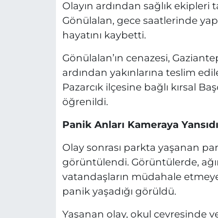
Olayın ardından sağlık ekipleri 
Gönülalan, gece saatlerinde y
hayatını kaybetti.
Gönülalan’ın cenazesi, Gaziante
ardından yakınlarına teslim ed
Pazarcık ilçesine bağlı kırsal B
öğrenildi.
Panik Anları Kameraya Yansıd
Olay sonrası parkta yaşanan pan
görüntülendi. Görüntülerde, ağı
vatandaşların müdahale etmeye ç
panik yaşadığı görüldü.
Yaşanan olay, okul çevresinde v