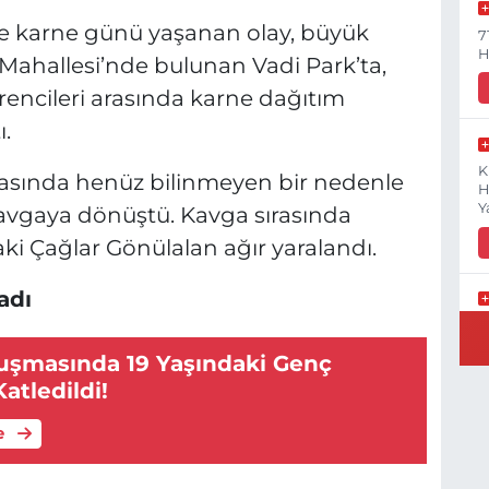
de karne günü yaşanan olay, büyük
7
H
Mahallesi’nde bulunan Vadi Park’ta,
ğrencileri arasında karne dağıtım
.
K
arasında henüz bilinmeyen bir nedenle
H
Y
kavgaya dönüştü. Kavga sırasında
aki Çağlar Gönülalan ağır yaralandı.
adı
B
N
uşmasında 19 Yaşındaki Genç
atledildi!
e
Y
E