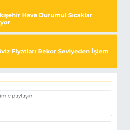
kişehir Hava Durumu! Sıcaklar
ıyor
viz Fiyatları Rekor Seviyeden İşlem