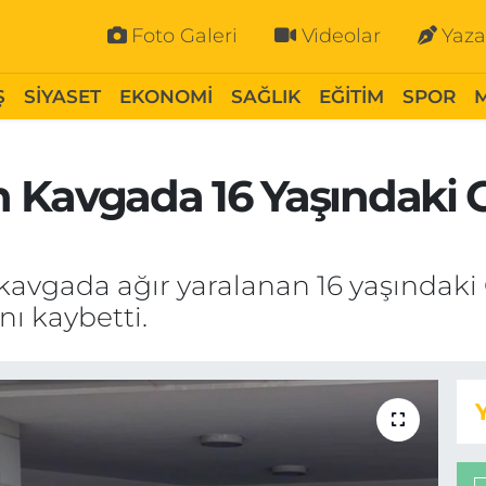
Foto Galeri
Videolar
Yaza
Ş
SİYASET
EKONOMİ
SAĞLIK
EĞİTİM
SPOR
 Kavgada 16 Yaşındaki 
 kavgada ağır yaralanan 16 yaşındaki
ı kaybetti.