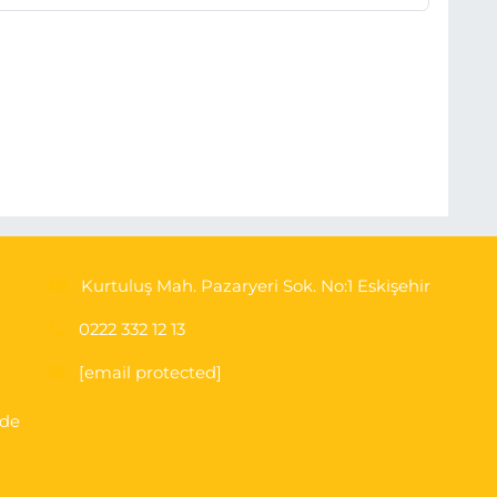
Kurtuluş Mah. Pazaryeri Sok. No:1 Eskişehir
0222 332 12 13
[email protected]
'de