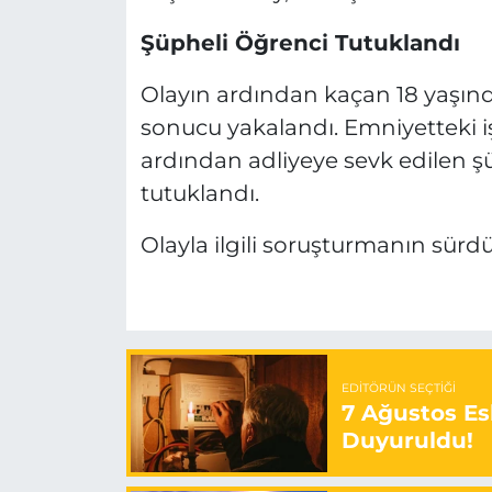
Şüpheli Öğrenci Tutuklandı
Olayın ardından kaçan 18 yaşındak
sonucu yakalandı. Emniyetteki iş
ardından adliyeye sevk edilen ş
tutuklandı.
Olayla ilgili soruşturmanın sürd
EDITÖRÜN SEÇTIĞI
7 Ağustos Esk
Duyuruldu!