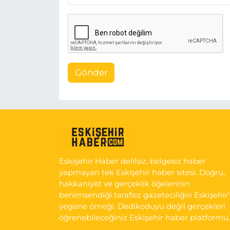
Gönder
Eskişehir Haber delilsiz, belgesiz haber
yapmayan tek Eskişehir haber sitesi. Doğru,
hakkaniyet ve gerçeklik öğelerinin
benimsendiği tarafsız gazeteciliğin Eskişehir
yegane örneği. Dedikoduyu değil gerçekleri
öğrenebileceğiniz Eskişehir haber platformu.