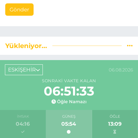
Gönder
Yükleniyor...
ESKİŞEHİR
06.08.2026
SONRAKI VAKTE KALAN
06:51:32
Öğle Namazı
İMSAK
GÜNEŞ
ÖĞLE
04:16
05:54
13:09