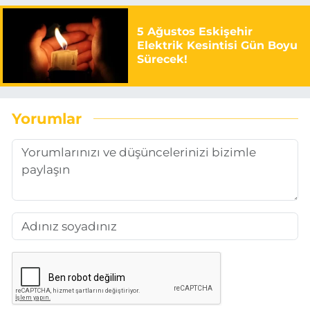
5 Ağustos Eskişehir
Elektrik Kesintisi Gün Boyu
Sürecek!
Yorumlar