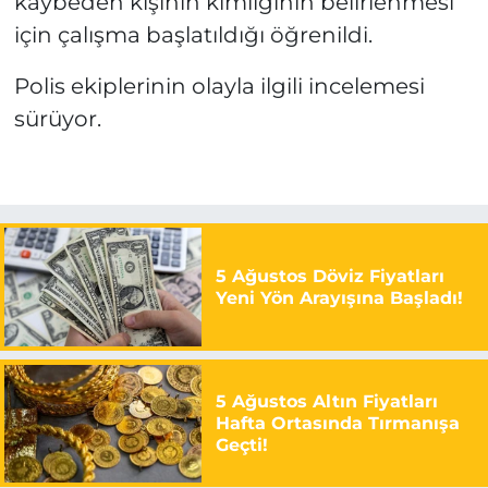
kaybeden kişinin kimliğinin belirlenmesi
için çalışma başlatıldığı öğrenildi.
Polis ekiplerinin olayla ilgili incelemesi
sürüyor.
5 Ağustos Döviz Fiyatları
Yeni Yön Arayışına Başladı!
5 Ağustos Altın Fiyatları
Hafta Ortasında Tırmanışa
Geçti!