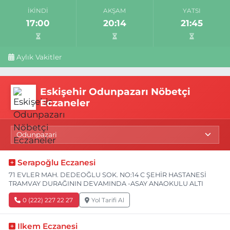
İKINDI
AKŞAM
YATSI
17:00
20:14
21:45
Aylık Vakitler
Eskişehir Odunpazarı Nöbetçi
Eczaneler
Serapoğlu Eczanesi
71 EVLER MAH. DEDEOĞLU SOK. NO:14 C ŞEHİR HASTANESİ
TRAMVAY DURAĞININ DEVAMINDA -ASAY ANAOKULU ALTI
0 (222) 227 22 27
Yol Tarifi Al
Ilkem Eczanesi