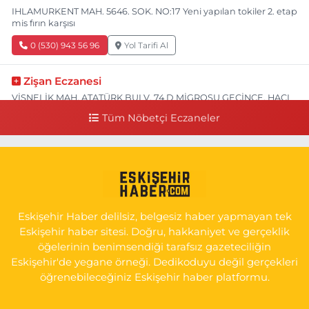
IHLAMURKENT MAH. 5646. SOK. NO:17 Yeni yapılan tokiler 2. etap
mis fırın karşısı
0 (530) 943 56 96
Yol Tarifi Al
Zişan Eczanesi
VİŞNELİK MAH. ATATÜRK BULV. 74 D MİGROSU GEÇİNCE, HACI
HASANOĞLU BAKLAVACI VE PİNO YANI
Tüm Nöbetçi Eczaneler
0 (222) 226 60 93
Yol Tarifi Al
Atasoy Eczanesi
KIRMIZITOPRAK MAH.ERCAN SOK. NO:14 C ESKİ HAVA
HASTANESİ POLİKLİNİK KAPISI KARŞISI
Eskişehir Haber delilsiz, belgesiz haber yapmayan tek
0 (222) 240 55 11
Yol Tarifi Al
Eskişehir haber sitesi. Doğru, hakkaniyet ve gerçeklik
öğelerinin benimsendiği tarafsız gazeteciliğin
Eskişehir'de yegane örneği. Dedikoduyu değil gerçekleri
öğrenebileceğiniz Eskişehir haber platformu.