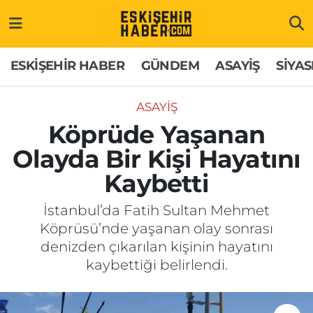
ESKİŞEHİR HABER
Gizlilik Politikası
Odunpazarı Hava Durumu
ESKİŞEHİR HABER
GÜNDEM
ASAYİŞ
SİYAS
GÜNDEM
Hakkımızda
Odunpazarı Trafik Yoğunluk Haritası
ASAYİŞ
ASAYİŞ
İletişim
Süper Lig Puan Durumu ve Fikstür
Köprüde Yaşanan
Olayda Bir Kişi Hayatını
SİYASET
Künye
Tüm Manşetler
Kaybetti
EKONOMİ
Son Dakika Haberleri
İstanbul’da Fatih Sultan Mehmet
Köprüsü’nde yaşanan olay sonrası
SAĞLIK
Haber Arşivi
denizden çıkarılan kişinin hayatını
kaybettiği belirlendi.
EĞİTİM
SPOR