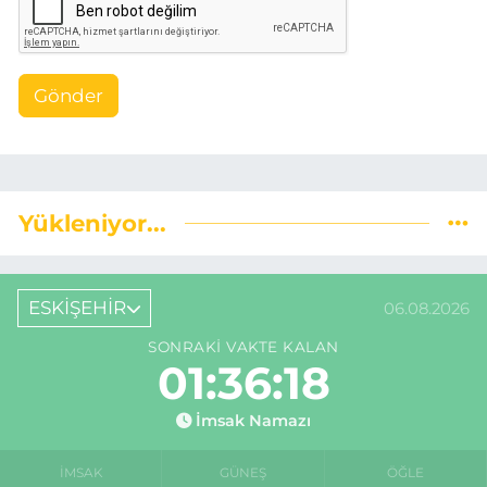
Gönder
Yükleniyor...
ESKİŞEHİR
06.08.2026
SONRAKI VAKTE KALAN
01:36:17
İmsak Namazı
İMSAK
GÜNEŞ
ÖĞLE