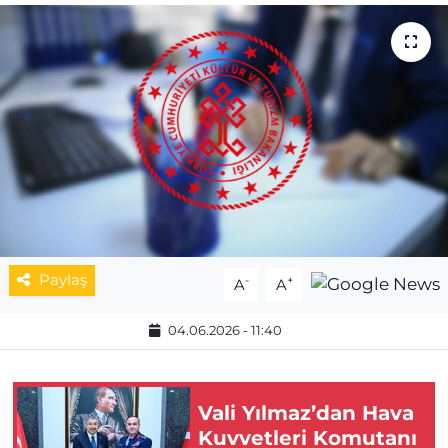
MAGAZİN
ESKİŞEHİRSPOR
Paylaş
-
+
A
A
04.06.2026 - 11:40
Vali Yılmaz’dan Hava
Kuvvetleri Komutanı