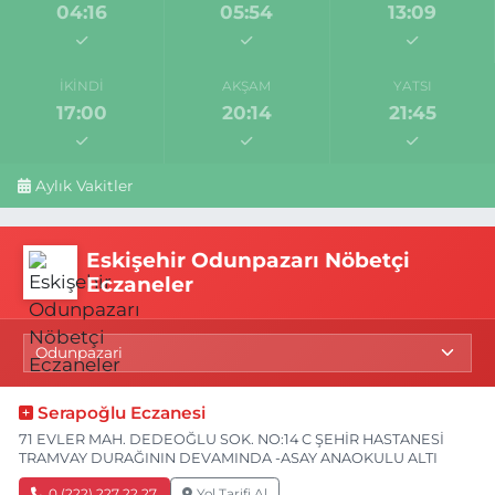
04:16
05:54
13:09
İKINDI
AKŞAM
YATSI
17:00
20:14
21:45
Aylık Vakitler
Eskişehir Odunpazarı Nöbetçi
Eczaneler
Serapoğlu Eczanesi
71 EVLER MAH. DEDEOĞLU SOK. NO:14 C ŞEHİR HASTANESİ
TRAMVAY DURAĞININ DEVAMINDA -ASAY ANAOKULU ALTI
0 (222) 227 22 27
Yol Tarifi Al