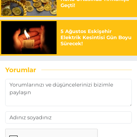
Geçti!
5 Ağustos Eskişehir
Elektrik Kesintisi Gün Boyu
Sürecek!
Yorumlar