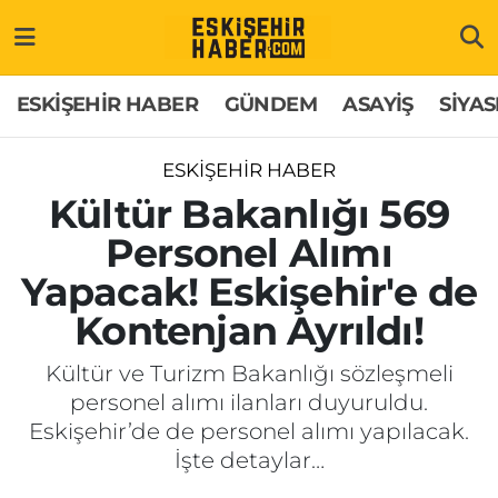
ESKİŞEHİR HABER
Gizlilik Politikası
Odunpazarı Hava Durumu
ESKİŞEHİR HABER
GÜNDEM
ASAYİŞ
SİYAS
GÜNDEM
Hakkımızda
Odunpazarı Trafik Yoğunluk Haritası
ESKİŞEHİR HABER
ASAYİŞ
İletişim
Süper Lig Puan Durumu ve Fikstür
Kültür Bakanlığı 569
Personel Alımı
SİYASET
Künye
Tüm Manşetler
Yapacak! Eskişehir'e de
EKONOMİ
Son Dakika Haberleri
Kontenjan Ayrıldı!
SAĞLIK
Haber Arşivi
Kültür ve Turizm Bakanlığı sözleşmeli
personel alımı ilanları duyuruldu.
EĞİTİM
Eskişehir’de de personel alımı yapılacak.
İşte detaylar…
SPOR