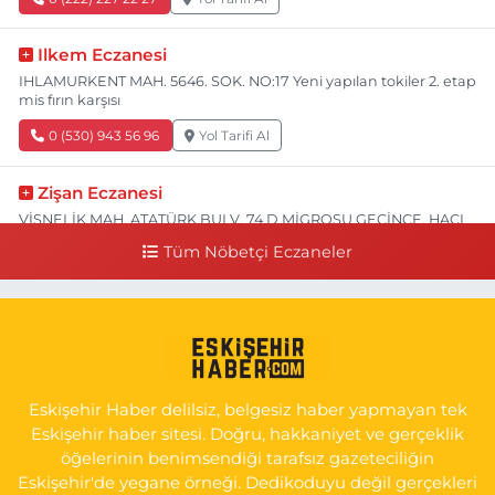
Ilkem Eczanesi
IHLAMURKENT MAH. 5646. SOK. NO:17 Yeni yapılan tokiler 2. etap
mis fırın karşısı
0 (530) 943 56 96
Yol Tarifi Al
Zişan Eczanesi
VİŞNELİK MAH. ATATÜRK BULV. 74 D MİGROSU GEÇİNCE, HACI
HASANOĞLU BAKLAVACI VE PİNO YANI
Tüm Nöbetçi Eczaneler
0 (222) 226 60 93
Yol Tarifi Al
Atasoy Eczanesi
KIRMIZITOPRAK MAH.ERCAN SOK. NO:14 C ESKİ HAVA
HASTANESİ POLİKLİNİK KAPISI KARŞISI
Eskişehir Haber delilsiz, belgesiz haber yapmayan tek
0 (222) 240 55 11
Yol Tarifi Al
Eskişehir haber sitesi. Doğru, hakkaniyet ve gerçeklik
öğelerinin benimsendiği tarafsız gazeteciliğin
Eskişehir'de yegane örneği. Dedikoduyu değil gerçekleri