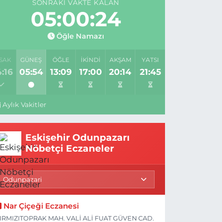
SONRAKI VAKTE KALAN
05:00:23
Öğle Namazı
SAK
GÜNEŞ
ÖĞLE
İKINDI
AKŞAM
YATSI
:16
05:54
13:09
17:00
20:14
21:45
Aylık Vakitler
Eskişehir Odunpazarı
Nöbetçi Eczaneler
Nar Çiçeği Eczanesi
IRMIZITOPRAK MAH. VALİ ALİ FUAT GÜVEN CAD.