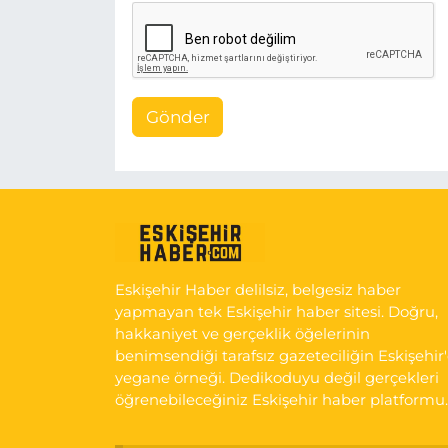
Gönder
Eskişehir Haber delilsiz, belgesiz haber
yapmayan tek Eskişehir haber sitesi. Doğru,
hakkaniyet ve gerçeklik öğelerinin
benimsendiği tarafsız gazeteciliğin Eskişehir
yegane örneği. Dedikoduyu değil gerçekleri
öğrenebileceğiniz Eskişehir haber platformu.