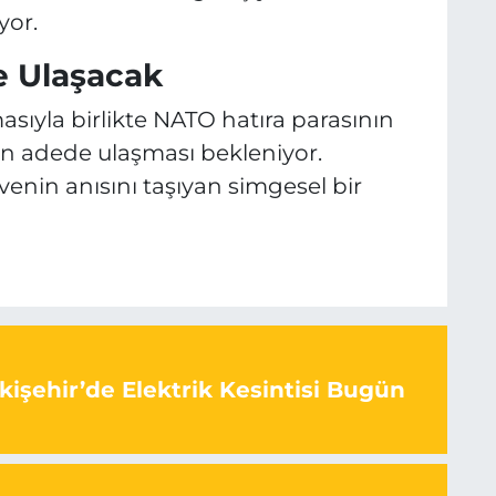
yor.
e Ulaşacak
ıyla birlikte NATO hatıra parasının
in adede ulaşması bekleniyor.
venin anısını taşıyan simgesel bir
kişehir’de Elektrik Kesintisi Bugün