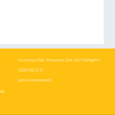
Kurtuluş Mah. Pazaryeri Sok. No:1 Eskişehir
0222 332 12 13
[email protected]
'de