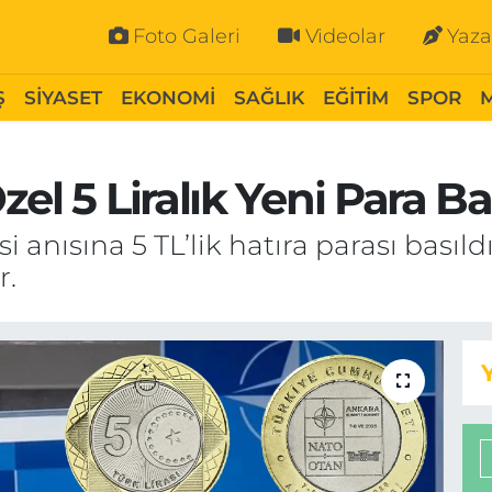
Foto Galeri
Videolar
Yaza
Ş
SİYASET
EKONOMİ
SAĞLIK
EĞİTİM
SPOR
el 5 Liralık Yeni Para Bas
i anısına 5 TL’lik hatıra parası basıl
r.