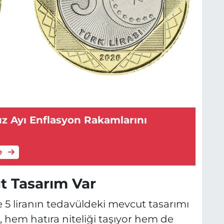
 Ayı Enflasyon Rakamlarını
e
 Tasarım Var
 5 liranın tedavüldeki mevcut tasarımı
 hem hatıra niteliği taşıyor hem de