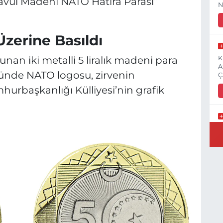
avül Madeni NATO Hatıra Parası”
N
Üzerine Basıldı
nan iki metalli 5 liralık madeni para
K
A
üzünde NATO logosu, zirvenin
Ç
hurbaşkanlığı Külliyesi’nin grafik
E
3