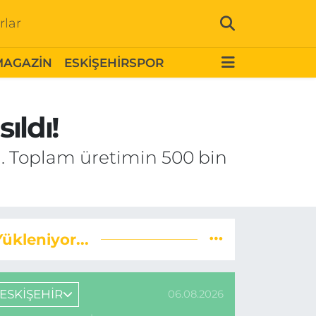
rlar
MAGAZİN
ESKİŞEHİRSPOR
ıldı!
dı. Toplam üretimin 500 bin
Yükleniyor...
ESKİŞEHİR
06.08.2026