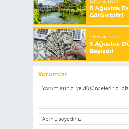
EDITÖRÜN SEÇTIĞI
6 Ağustos Es
Görülebilir!
EDITÖRÜN SEÇTIĞI
5 Ağustos Döv
Başladı!
Yorumlar