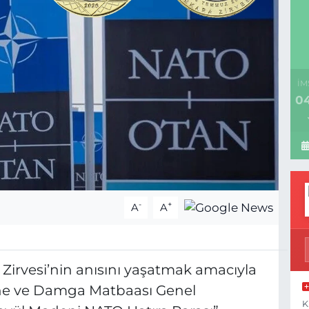
İM
04
-
+
A
A
irvesi’nin anısını yaşatmak amacıyla
hane ve Damga Matbaası Genel
K