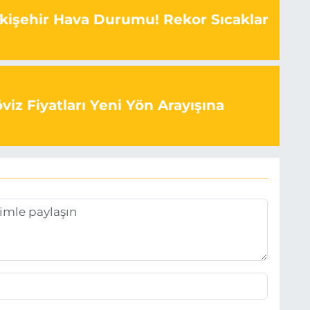
kişehir Hava Durumu! Rekor Sıcaklar
iz Fiyatları Yeni Yön Arayışına