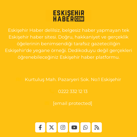
Tepeoğlu Eczanesi
İSTİKLAL MAH. ŞAİR FUZULİ CAD. NO:35 A HAVA HASTANESİ
KARŞI KÖŞESİ ŞAİR FUZULİ AİLE SAĞLIĞI MERKEZİ KARŞISI
Eskişehir Haber delilsiz, belgesiz haber yapmayan tek
0 (222) 230 11 31
Yol Tarifi Al
Eskişehir haber sitesi. Doğru, hakkaniyet ve gerçeklik
öğelerinin benimsendiği tarafsız gazeteciliğin
Eskişehir'de yegane örneği. Dedikoduyu değil gerçekleri
öğrenebileceğiniz Eskişehir haber platformu.
Kurtuluş Mah. Pazaryeri Sok. No:1 Eskişehir
0222 332 12 13
[email protected]