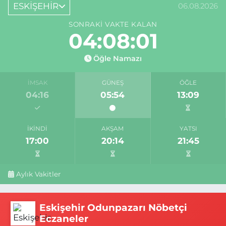
ESKİŞEHİR
06.08.2026
SONRAKI VAKTE KALAN
04:08:00
Öğle Namazı
İMSAK
GÜNEŞ
ÖĞLE
04:16
05:54
13:09
İKINDI
AKŞAM
YATSI
17:00
20:14
21:45
Aylık Vakitler
Eskişehir Odunpazarı Nöbetçi
Eczaneler