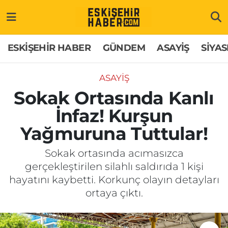
ESKİŞEHİR HABER
Gizlilik Politikası
Odunpazarı Hava Durumu
ESKİŞEHİR HABER
GÜNDEM
ASAYİŞ
SİYAS
GÜNDEM
Hakkımızda
Odunpazarı Trafik Yoğunluk Haritası
ASAYİŞ
ASAYİŞ
İletişim
Süper Lig Puan Durumu ve Fikstür
Sokak Ortasında Kanlı
İnfaz! Kurşun
SİYASET
Künye
Tüm Manşetler
Yağmuruna Tuttular!
EKONOMİ
Son Dakika Haberleri
Sokak ortasında acımasızca
gerçekleştirilen silahlı saldırıda 1 kişi
SAĞLIK
Haber Arşivi
hayatını kaybetti. Korkunç olayın detayları
ortaya çıktı.
EĞİTİM
SPOR