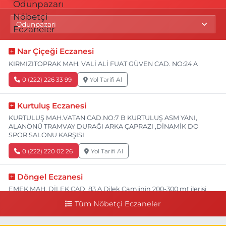
Nar Çiçeği Eczanesi
KIRMIZITOPRAK MAH. VALİ ALİ FUAT GÜVEN CAD. NO:24 A
0 (222) 226 33 99
Yol Tarifi Al
Kurtuluş Eczanesi
KURTULUŞ MAH.VATAN CAD.NO:7 B KURTULUŞ ASM YANI,
ALANÖNÜ TRAMVAY DURAĞI ARKA ÇAPRAZI ,DİNAMİK DO
SPOR SALONU KARŞISI
0 (222) 220 02 26
Yol Tarifi Al
Döngel Eczanesi
EMEK MAH. DİLEK CAD. 83 A Dilek Camiinin 200-300 mt ilerisi
bim markete kadar sol tarafı
Tüm Nöbetçi Eczaneler
0 (222) 250 11 88
Yol Tarifi Al