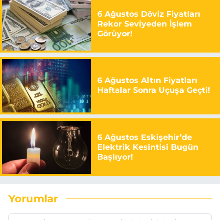
6 Ağustos Döviz Fiyatları
Rekor Seviyeden İşlem
Görüyor!
6 Ağustos Altın Fiyatları
Haftalar Sonra Uçuşa Geçti!
6 Ağustos Eskişehir’de
Elektrik Kesintisi Bugün
Başlıyor!
Yorumlar