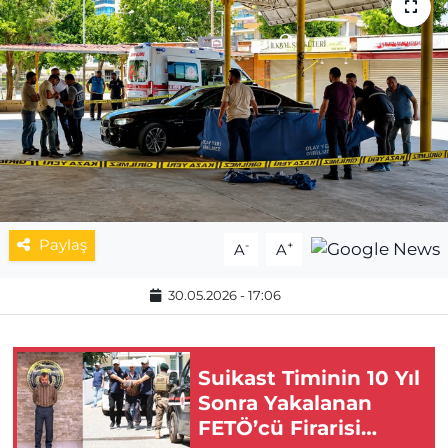
MAGAZİN
ESKİŞEHİRSPOR
Paylaş
-
+
A
A
30.05.2026 - 17:06
Suikast Timinin 10 Yıl
Sonra Yakalanan
FETÖ’cü Firarisi