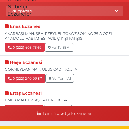
Enes Eczanesi
AKARBAŞI MAH. ŞEHİT ZEYNEL TOKÖZ SOK. NO:39 A ÖZEL
ANADOLU HASTANESİ ACİL ÇIKIŞI KARŞISI
0 (222) 405 76 69
Yol Tarifi Al
Neşe Eczanesi
GÖKMEYDAN MAH. ULUS CAD. NO:51 A
0 (222) 240 09 87
Yol Tarifi Al
Ertaş Eczanesi
EMEK MAH. ERTAŞ CAD. NO:182 A
0 (541) 531 74 48
Yol Tarifi Al
Tüm Nöbetçi Eczaneler
Seda Eczanesi