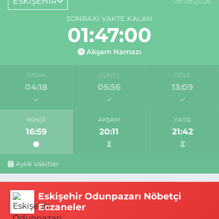
ESKİŞEHİR
08.08.2026
SONRAKI VAKTE KALAN
01:46:59
Akşam Namazı
İMSAK
GÜNEŞ
ÖĞLE
04:18
05:56
13:09
İKINDI
AKŞAM
YATSI
16:59
20:11
21:42
Aylık Vakitler
Eskişehir Odunpazarı Nöbetçi
Eczaneler