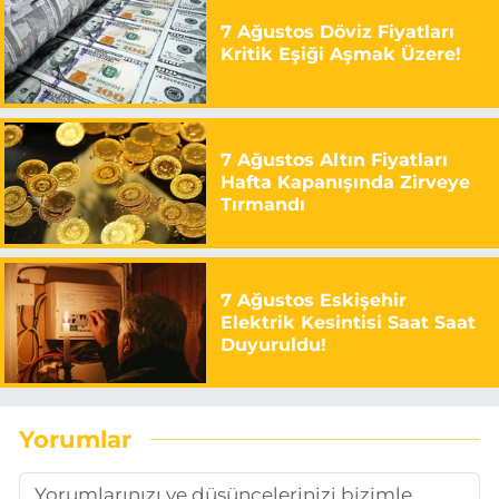
7 Ağustos Döviz Fiyatları
Kritik Eşiği Aşmak Üzere!
7 Ağustos Altın Fiyatları
Hafta Kapanışında Zirveye
Tırmandı
7 Ağustos Eskişehir
Elektrik Kesintisi Saat Saat
Duyuruldu!
Yorumlar