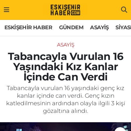
ESKİŞEHİR HABER
Gizlilik Politikası
Odunpazarı Hava Durumu
ESKİŞEHİR HABER
GÜNDEM
ASAYİŞ
SİYAS
GÜNDEM
Hakkımızda
Odunpazarı Trafik Yoğunluk Haritası
ASAYİŞ
ASAYİŞ
İletişim
Süper Lig Puan Durumu ve Fikstür
Tabancayla Vurulan 16
Yaşındaki Kız Kanlar
SİYASET
Künye
Tüm Manşetler
İçinde Can Verdi
EKONOMİ
Son Dakika Haberleri
Tabancayla vurulan 16 yaşındaki genç kız
kanlar içinde can verdi. Genç kızın
SAĞLIK
Haber Arşivi
katledilmesinin ardından olayla ilgili 3 kişi
gözaltına alındı.
EĞİTİM
SPOR