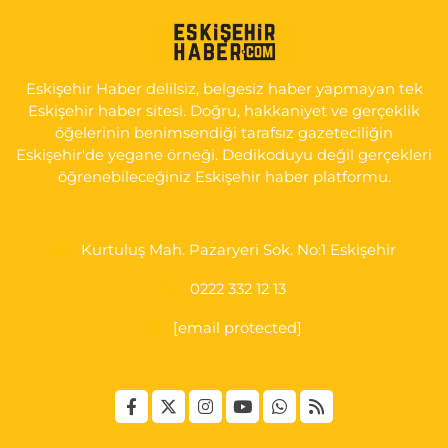
KIRMIZITOPRAK MH.ERCAN SK.NO:14 ESKİ ASKER HASTANESİ
YAN SOKAĞI POLİKLİNİK KAPISI TAM KARŞISI I
0 (222) 225 92 45
Yol Tarifi Al
Eskişehir Haber delilsiz, belgesiz haber yapmayan tek
Eskişehir haber sitesi. Doğru, hakkaniyet ve gerçeklik
öğelerinin benimsendiği tarafsız gazeteciliğin
Eskişehir'de yegane örneği. Dedikoduyu değil gerçekleri
öğrenebileceğiniz Eskişehir haber platformu.
Kurtuluş Mah. Pazaryeri Sok. No:1 Eskişehir
0222 332 12 13
[email protected]