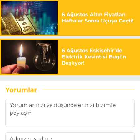
6 Ağustos Altın Fiyatları
Haftalar Sonra Uçuşa Geçti!
6 Ağustos Eskişehir’de
Elektrik Kesintisi Bugün
Başlıyor!
Yorumlar