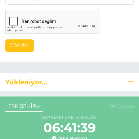
Gönder
Yükleniyor...
ESKİŞEHİR
07.08.2026
SONRAKI VAKTE KALAN
06:41:38
Öğle Namazı