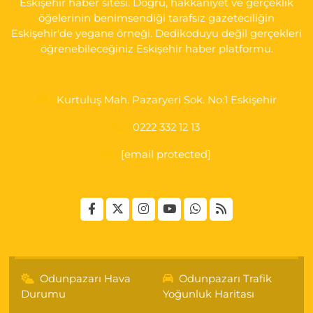
Eskişehir haber sitesi. Doğru, hakkaniyet ve gerçeklik
öğelerinin benimsendiği tarafsız gazeteciliğin
Eskişehir'de yegane örneği. Dedikoduyu değil gerçekleri
öğrenebileceğiniz Eskişehir haber platformu.
Kurtuluş Mah. Pazaryeri Sok. No:1 Eskişehir
0222 332 12 13
[email protected]
Odunpazarı Hava
Odunpazarı Trafik
Durumu
Yoğunluk Haritası