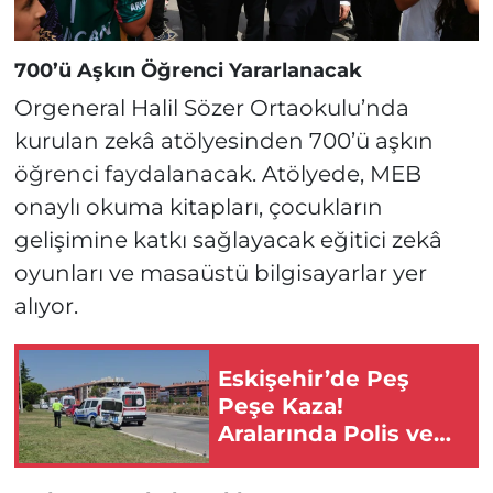
700’ü Aşkın Öğrenci Yararlanacak
Orgeneral Halil Sözer Ortaokulu’nda
kurulan zekâ atölyesinden 700’ü aşkın
öğrenci faydalanacak. Atölyede, MEB
onaylı okuma kitapları, çocukların
gelişimine katkı sağlayacak eğitici zekâ
oyunları ve masaüstü bilgisayarlar yer
alıyor.
Eskişehir’de Peş
Peşe Kaza!
Aralarında Polis ve
Bekçinin de
Bulunduğu Çok