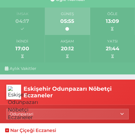
İMSAK
GÜNEŞ
ÖĞLE
04:17
05:55
13:09
İKINDI
AKŞAM
YATSI
17:00
20:12
21:44
Aylık Vakitler
Eskişehir Odunpazarı Nöbetçi
Eczaneler
Nar Çiçeği Eczanesi