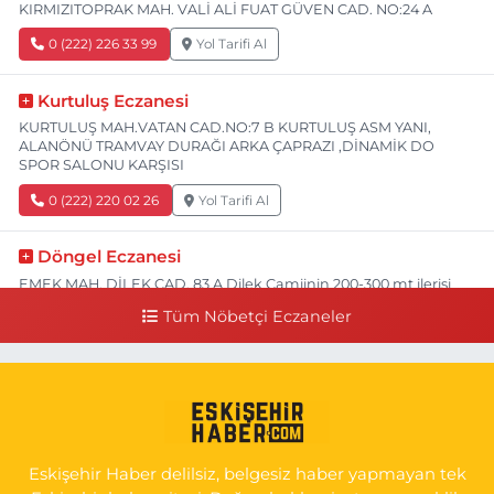
KIRMIZITOPRAK MAH. VALİ ALİ FUAT GÜVEN CAD. NO:24 A
0 (222) 226 33 99
Yol Tarifi Al
Kurtuluş Eczanesi
KURTULUŞ MAH.VATAN CAD.NO:7 B KURTULUŞ ASM YANI,
ALANÖNÜ TRAMVAY DURAĞI ARKA ÇAPRAZI ,DİNAMİK DO
SPOR SALONU KARŞISI
0 (222) 220 02 26
Yol Tarifi Al
Döngel Eczanesi
EMEK MAH. DİLEK CAD. 83 A Dilek Camiinin 200-300 mt ilerisi
bim markete kadar sol tarafı
Tüm Nöbetçi Eczaneler
0 (222) 250 11 88
Yol Tarifi Al
Tepeoğlu Eczanesi
İSTİKLAL MAH. ŞAİR FUZULİ CAD. NO:35 A HAVA HASTANESİ
KARŞI KÖŞESİ ŞAİR FUZULİ AİLE SAĞLIĞI MERKEZİ KARŞISI
Eskişehir Haber delilsiz, belgesiz haber yapmayan tek
0 (222) 230 11 31
Yol Tarifi Al