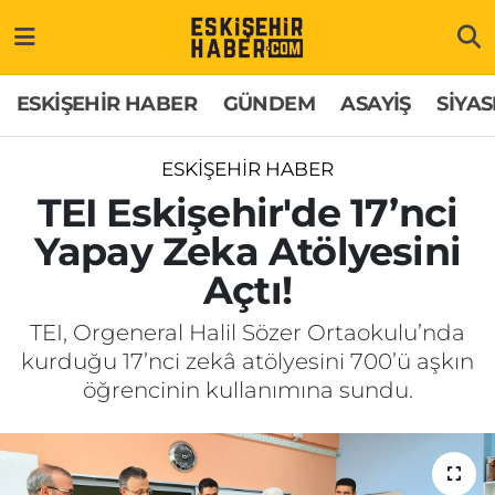
ESKİŞEHİR HABER
Gizlilik Politikası
Odunpazarı Hava Durumu
ESKİŞEHİR HABER
GÜNDEM
ASAYİŞ
SİYAS
GÜNDEM
Hakkımızda
Odunpazarı Trafik Yoğunluk Haritası
ESKİŞEHİR HABER
ASAYİŞ
İletişim
Süper Lig Puan Durumu ve Fikstür
TEI Eskişehir'de 17’nci
Yapay Zeka Atölyesini
SİYASET
Künye
Tüm Manşetler
Açtı!
EKONOMİ
Son Dakika Haberleri
TEI, Orgeneral Halil Sözer Ortaokulu’nda
kurduğu 17’nci zekâ atölyesini 700’ü aşkın
SAĞLIK
Haber Arşivi
öğrencinin kullanımına sundu.
EĞİTİM
SPOR