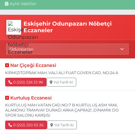
Aylık Vakitler
Eskişehir Odunpazarı Nöbetçi
Eczaneler
Nar Çiçeği Eczanesi
KIRMIZITOPRAK MAH. VALİ ALİ FUAT GÜVEN CAD. NO:24 A
0 (222) 226 33 99
Yol Tarifi Al
Kurtuluş Eczanesi
KURTULUŞ MAH.VATAN CAD.NO:7 B KURTULUŞ ASM YANI,
ALANÖNÜ TRAMVAY DURAĞI ARKA ÇAPRAZI ,DİNAMİK DO
SPOR SALONU KARŞISI
0 (222) 220 02 26
Yol Tarifi Al