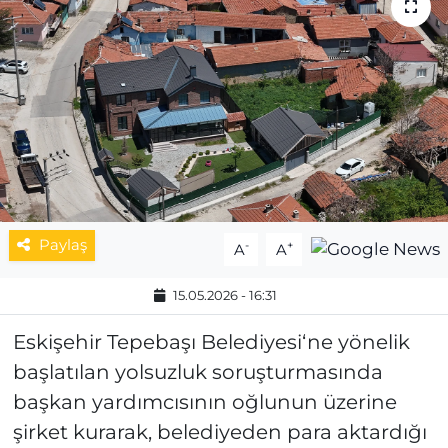
MAGAZİN
ESKİŞEHİRSPOR
Paylaş
-
+
A
A
15.05.2026 - 16:31
Eskişehir Tepebaşı Belediyesi‘ne yönelik
başlatılan yolsuzluk soruşturmasında
başkan yardımcısının oğlunun üzerine
şirket kurarak, belediyeden para aktardığı