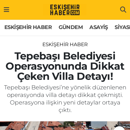
ESKİŞEHİR HABER
Gizlilik Politikası
Odunpazarı Hava Durumu
ESKİŞEHİR HABER
GÜNDEM
ASAYİŞ
SİYAS
GÜNDEM
Hakkımızda
Odunpazarı Trafik Yoğunluk Haritası
ESKİŞEHİR HABER
ASAYİŞ
İletişim
Süper Lig Puan Durumu ve Fikstür
Tepebaşı Belediyesi
Operasyonunda Dikkat
SİYASET
Künye
Tüm Manşetler
Çeken Villa Detayı!
EKONOMİ
Son Dakika Haberleri
Tepebaşı Belediyesi’ne yönelik düzenlenen
operasyonda villa detayı dikkat çekmişti.
SAĞLIK
Haber Arşivi
Operasyona ilişkin yeni detaylar ortaya
çıktı.
EĞİTİM
SPOR