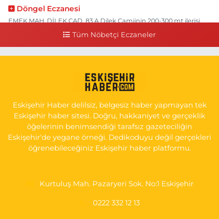
Döngel Eczanesi
EMEK MAH. DİLEK CAD. 83 A Dilek Camiinin 200-300 mt ilerisi
bim markete kadar sol tarafı
Tüm Nöbetçi Eczaneler
0 (222) 250 11 88
Yol Tarifi Al
Tepeoğlu Eczanesi
İSTİKLAL MAH. ŞAİR FUZULİ CAD. NO:35 A HAVA HASTANESİ
KARŞI KÖŞESİ ŞAİR FUZULİ AİLE SAĞLIĞI MERKEZİ KARŞISI
Eskişehir Haber delilsiz, belgesiz haber yapmayan tek
0 (222) 230 11 31
Yol Tarifi Al
Eskişehir haber sitesi. Doğru, hakkaniyet ve gerçeklik
öğelerinin benimsendiği tarafsız gazeteciliğin
Eskişehir'de yegane örneği. Dedikoduyu değil gerçekleri
öğrenebileceğiniz Eskişehir haber platformu.
Kurtuluş Mah. Pazaryeri Sok. No:1 Eskişehir
0222 332 12 13