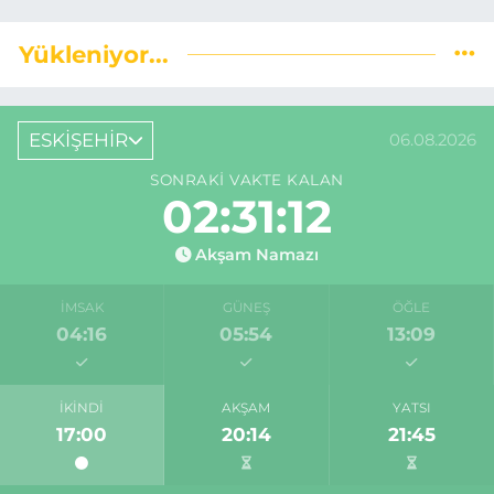
Yükleniyor...
ESKİŞEHİR
06.08.2026
SONRAKI VAKTE KALAN
02:31:11
Akşam Namazı
İMSAK
GÜNEŞ
ÖĞLE
04:16
05:54
13:09
İKINDI
AKŞAM
YATSI
17:00
20:14
21:45