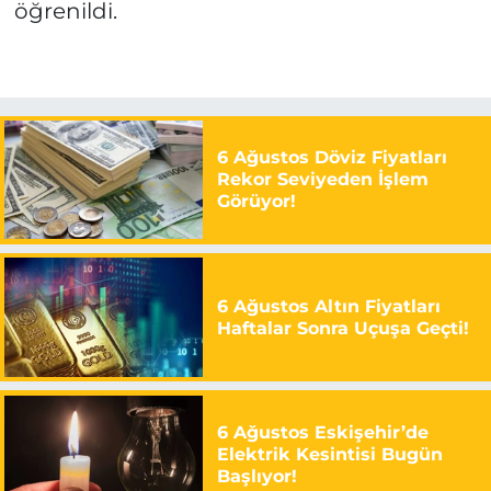
öğrenildi.
6 Ağustos Döviz Fiyatları
Rekor Seviyeden İşlem
Görüyor!
6 Ağustos Altın Fiyatları
Haftalar Sonra Uçuşa Geçti!
6 Ağustos Eskişehir’de
Elektrik Kesintisi Bugün
Başlıyor!