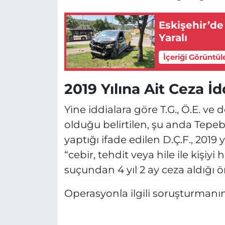
Eskişehir’de
Yaralı
İçeriği Görüntül
2019 Yılına Ait Ceza İd
Yine iddialara göre T.G., Ö.E. v
olduğu belirtilen, şu anda Tepeb
yaptığı ifade edilen D.Ç.F., 2019 
“cebir, tehdit veya hile ile kişi
suçundan 4 yıl 2 ay ceza aldığı 
Operasyonla ilgili soruşturmanı