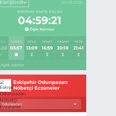
ESKİŞEHİR
09.08.2026
SONRAKI VAKTE KALAN
04:59:20
Öğle Namazı
SAK
GÜNEŞ
ÖĞLE
İKINDI
AKŞAM
YATSI
:20
05:57
13:09
16:59
20:10
21:41
Aylık Vakitler
Eskişehir Odunpazarı
Nöbetçi Eczaneler