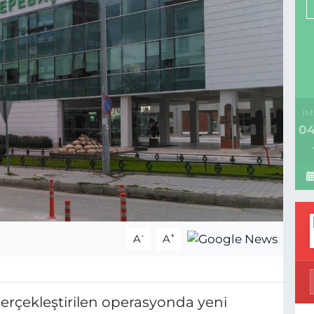
İM
04
-
+
A
A
gerçekleştirilen operasyonda yeni