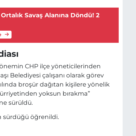
 Ortalık Savaş Alanına Döndü! 2
e
diası
e dönemin CHP ilçe yöneticilerinden
aşı Belediyesi çalışanı olarak görev
yılında broşür dağıtan kişilere yönelik
yi hürriyetinden yoksun bırakma”
öne sürüldü.
n sürdüğü öğrenildi.