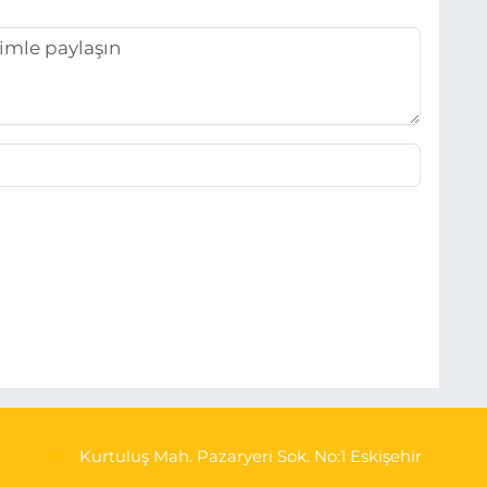
Kurtuluş Mah. Pazaryeri Sok. No:1 Eskişehir