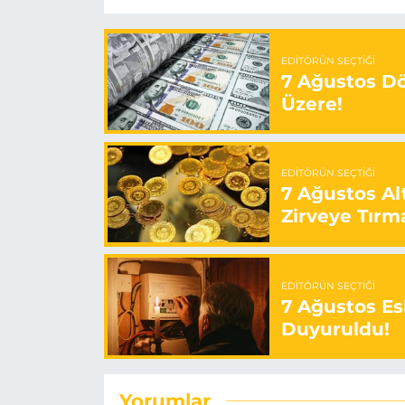
EDITÖRÜN SEÇTIĞI
7 Ağustos Döv
Üzere!
EDITÖRÜN SEÇTIĞI
7 Ağustos Alt
Zirveye Tırm
EDITÖRÜN SEÇTIĞI
7 Ağustos Esk
Duyuruldu!
Yorumlar