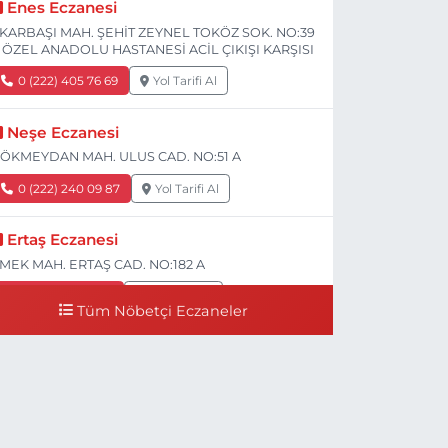
Enes Eczanesi
KARBAŞI MAH. ŞEHİT ZEYNEL TOKÖZ SOK. NO:39
 ÖZEL ANADOLU HASTANESİ ACİL ÇIKIŞI KARŞISI
0 (222) 405 76 69
Yol Tarifi Al
Neşe Eczanesi
ÖKMEYDAN MAH. ULUS CAD. NO:51 A
0 (222) 240 09 87
Yol Tarifi Al
Ertaş Eczanesi
MEK MAH. ERTAŞ CAD. NO:182 A
0 (541) 531 74 48
Yol Tarifi Al
Tüm Nöbetçi Eczaneler
Seda Eczanesi
IRMIZITOPRAK MH.ERCAN SK.NO:14 ESKİ ASKER
ASTANESİ YAN SOKAĞI POLİKLİNİK KAPISI TAM
ARŞISI I
0 (222) 225 92 45
Yol Tarifi Al