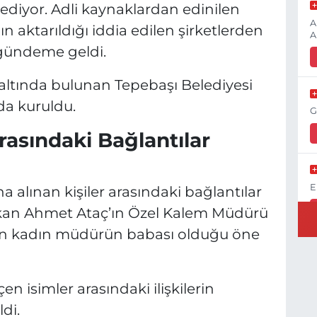
diyor. Adli kaynaklardan edinilen
A
n aktarıldığı iddia edilen şirketlerden
A
 gündeme geldi.
zaltında bulunan Tepebaşı Belediyesi
nda kuruldu.
G
rasındaki Bağlantılar
E
alınan kişiler arasındaki bağlantılar
şkan Ahmet Ataç’ın Özel Kalem Müdürü
ınan kadın müdürün babası olduğu öne
K
H
 isimler arasındaki ilişkilerin
K
di.