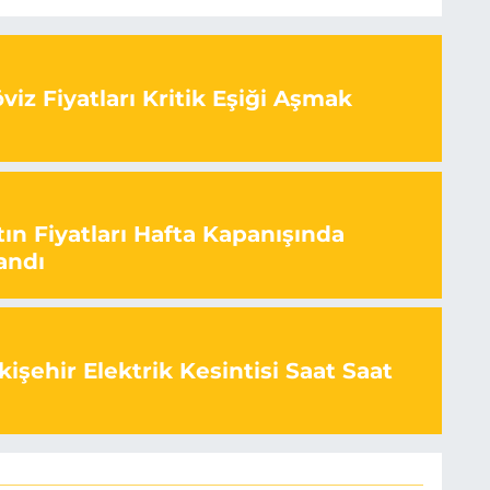
iz Fiyatları Kritik Eşiği Aşmak
ın Fiyatları Hafta Kapanışında
andı
işehir Elektrik Kesintisi Saat Saat