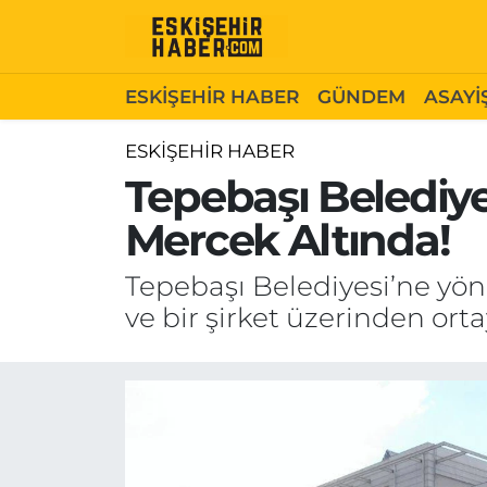
ESKİŞEHİR HABER
Gizlilik Politikası
Odunpazarı Hava Durumu
ESKİŞEHİR HABER
GÜNDEM
ASAYİ
GÜNDEM
Hakkımızda
Odunpazarı Trafik Yoğunluk Haritası
ESKİŞEHİR HABER
Tepebaşı Belediye
ASAYİŞ
İletişim
Süper Lig Puan Durumu ve Fikstür
Mercek Altında!
SİYASET
Künye
Tüm Manşetler
Tepebaşı Belediyesi’ne yöne
EKONOMİ
Son Dakika Haberleri
ve bir şirket üzerinden orta
SAĞLIK
Haber Arşivi
EĞİTİM
SPOR