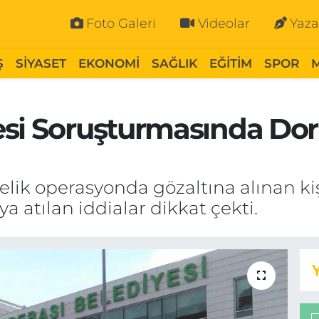
Foto Galeri
Videolar
Yaza
Ş
SİYASET
EKONOMİ
SAĞLIK
EĞİTİM
SPOR
si Soruşturmasında Dorl
lik operasyonda gözaltına alınan kiş
ya atılan iddialar dikkat çekti.