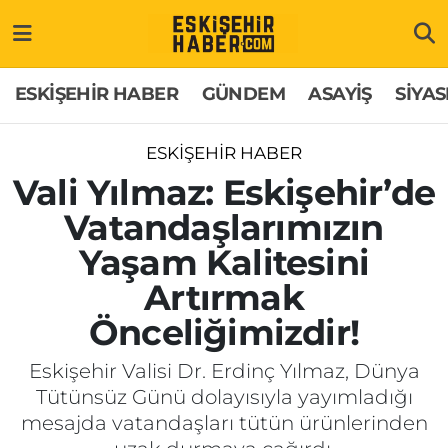
ESKİŞEHİR HABER
Gizlilik Politikası
Odunpazarı Hava Durumu
ESKİŞEHİR HABER
GÜNDEM
ASAYİŞ
SİYAS
GÜNDEM
Hakkımızda
Odunpazarı Trafik Yoğunluk Haritası
ESKİŞEHİR HABER
ASAYİŞ
İletişim
Süper Lig Puan Durumu ve Fikstür
Vali Yılmaz: Eskişehir’de
Vatandaşlarımızın
SİYASET
Künye
Tüm Manşetler
Yaşam Kalitesini
EKONOMİ
Son Dakika Haberleri
Artırmak
Önceliğimizdir!
SAĞLIK
Haber Arşivi
Eskişehir Valisi Dr. Erdinç Yılmaz, Dünya
EĞİTİM
Tütünsüz Günü dolayısıyla yayımladığı
mesajda vatandaşları tütün ürünlerinden
SPOR