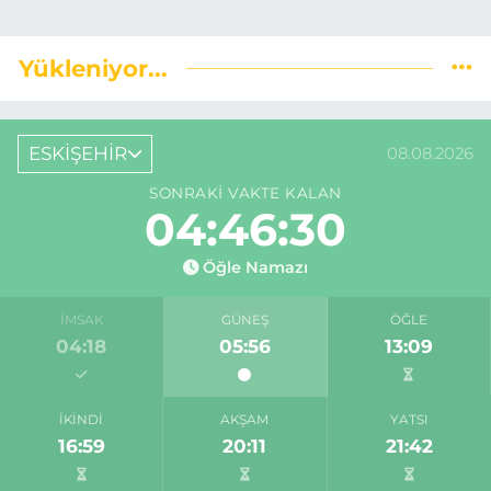
Yükleniyor...
ESKİŞEHİR
08.08.2026
SONRAKI VAKTE KALAN
04:46:29
Öğle Namazı
İMSAK
GÜNEŞ
ÖĞLE
04:18
05:56
13:09
İKINDI
AKŞAM
YATSI
16:59
20:11
21:42