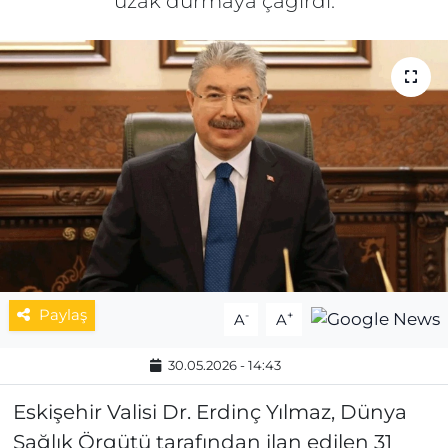
uzak durmaya çağırdı.
MAGAZİN
ESKİŞEHİRSPOR
Paylaş
-
+
A
A
30.05.2026 - 14:43
Eskişehir Valisi Dr. Erdinç Yılmaz, Dünya
Sağlık Örgütü tarafından ilan edilen 31