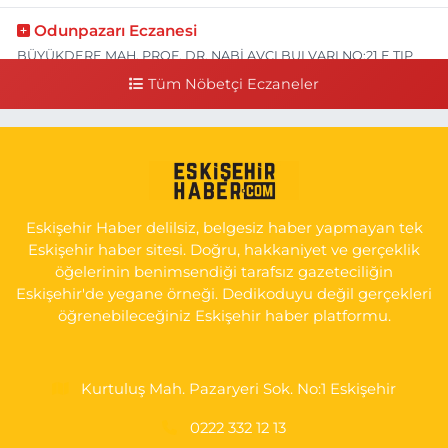
Odunpazarı Eczanesi
BÜYÜKDERE MAH. PROF. DR. NABİ AVCI BULVARI NO:21 E TIP
FAKÜLTESİ KARŞISI
Tüm Nöbetçi Eczaneler
0 (505) 506 26 00
Yol Tarifi Al
Serap Eczanesi
YENİDOĞAN MH.ŞEHİT SERKAN ÖZAYDIN CD.8 B ESKİ DEVLET
HAST. DOĞUMEVİ KARŞ.
Eskişehir Haber delilsiz, belgesiz haber yapmayan tek
0 (222) 237 75 17
Yol Tarifi Al
Eskişehir haber sitesi. Doğru, hakkaniyet ve gerçeklik
öğelerinin benimsendiği tarafsız gazeteciliğin
Eskişehir'de yegane örneği. Dedikoduyu değil gerçekleri
öğrenebileceğiniz Eskişehir haber platformu.
Kurtuluş Mah. Pazaryeri Sok. No:1 Eskişehir
0222 332 12 13