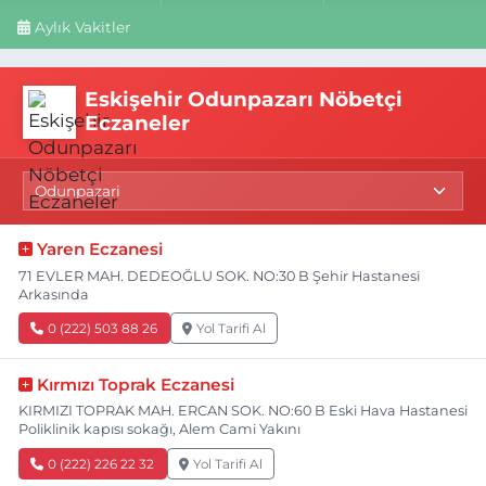
Aylık Vakitler
Eskişehir Odunpazarı Nöbetçi
Eczaneler
Yaren Eczanesi
71 EVLER MAH. DEDEOĞLU SOK. NO:30 B Şehir Hastanesi
Arkasında
0 (222) 503 88 26
Yol Tarifi Al
Kırmızı Toprak Eczanesi
KIRMIZI TOPRAK MAH. ERCAN SOK. NO:60 B Eski Hava Hastanesi
Poliklinik kapısı sokağı, Alem Cami Yakını
0 (222) 226 22 32
Yol Tarifi Al