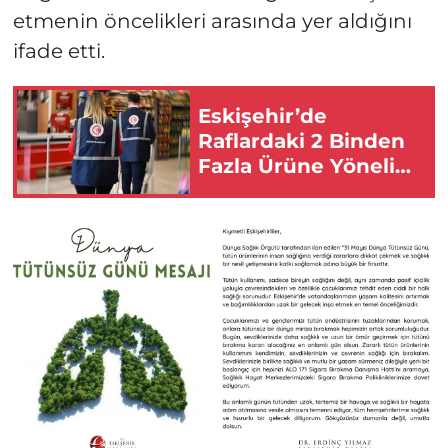
etmenin öncelikleri arasında yer aldığını
ifade etti.
Eskişehir’de
Raflardaki 2 Binden
Fazla Ürüne Yönelik
Ekipler Harekete
Geçti!