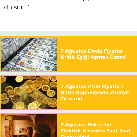
dolsun.’’
7 Ağustos Döviz Fiyatları
Kritik Eşiği Aşmak Üzere!
7 Ağustos Altın Fiyatları
Hafta Kapanışında Zirveye
Tırmandı
7 Ağustos Eskişehir
Elektrik Kesintisi Saat Saat
Duyuruldu!