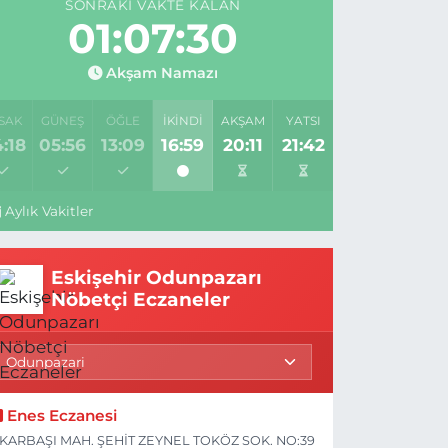
SONRAKI VAKTE KALAN
01:07:29
Akşam Namazı
SAK
GÜNEŞ
ÖĞLE
İKINDI
AKŞAM
YATSI
:18
05:56
13:09
16:59
20:11
21:42
Aylık Vakitler
Eskişehir Odunpazarı
Nöbetçi Eczaneler
Enes Eczanesi
KARBAŞI MAH. ŞEHİT ZEYNEL TOKÖZ SOK. NO:39