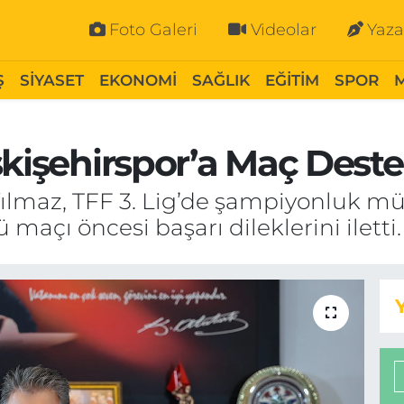
Foto Galeri
Videolar
Yaza
Ş
SİYASET
EKONOMİ
SAĞLIK
EĞİTİM
SPOR
skişehirspor’a Maç Deste
 Yılmaz, TFF 3. Lig’de şampiyonluk m
maçı öncesi başarı dileklerini iletti.