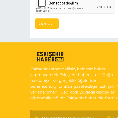
Gönder
Eskişehir Haber delilsiz, belgesiz haber
yapmayan tek Eskişehir haber sitesi. Doğru,
hakkaniyet ve gerçeklik öğelerinin
benimsendiği tarafsız gazeteciliğin Eskişehir
yegane örneği. Dedikoduyu değil gerçekleri
öğrenebileceğiniz Eskişehir haber platformu.