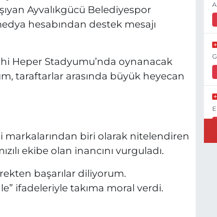
A
taşıyan Ayvalıkgücü Belediyespor
 medya hesabından destek mesajı
G
Fethi Heper Stadyumu’nda oynanacak
m, taraftarlar arasında büyük heyecan
E
 markalarından biri olarak nitelendiren
ızılı ekibe olan inancını vurguladı.
K
H
ekten başarılar diliyorum.
K
e” ifadeleriyle takıma moral verdi.