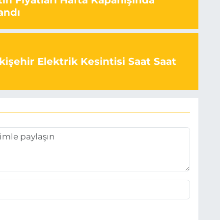
ın Fiyatları Hafta Kapanışında
andı
işehir Elektrik Kesintisi Saat Saat