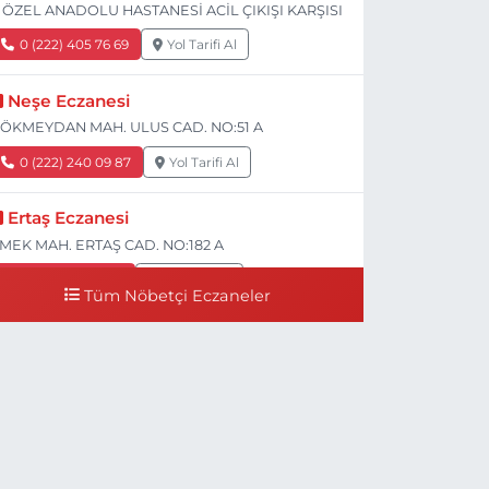
 ÖZEL ANADOLU HASTANESİ ACİL ÇIKIŞI KARŞISI
0 (222) 405 76 69
Yol Tarifi Al
Neşe Eczanesi
ÖKMEYDAN MAH. ULUS CAD. NO:51 A
0 (222) 240 09 87
Yol Tarifi Al
Ertaş Eczanesi
MEK MAH. ERTAŞ CAD. NO:182 A
0 (541) 531 74 48
Yol Tarifi Al
Tüm Nöbetçi Eczaneler
Seda Eczanesi
IRMIZITOPRAK MH.ERCAN SK.NO:14 ESKİ ASKER
ASTANESİ YAN SOKAĞI POLİKLİNİK KAPISI TAM
ARŞISI I
0 (222) 225 92 45
Yol Tarifi Al