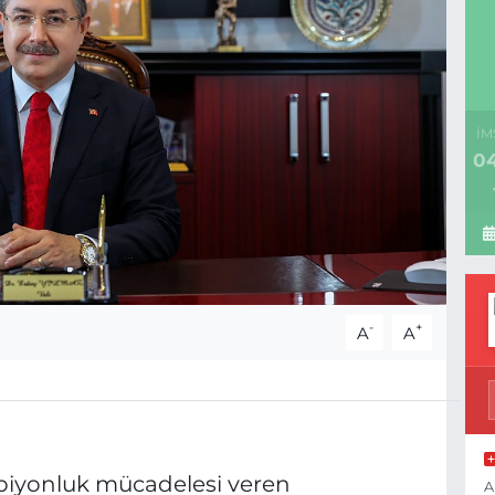
İM
04
-
+
A
A
mpiyonluk mücadelesi veren
A