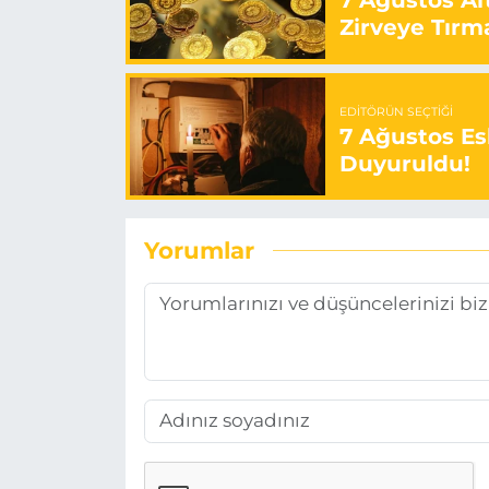
7 Ağustos Alt
Zirveye Tırm
EDITÖRÜN SEÇTIĞI
7 Ağustos Esk
Duyuruldu!
Yorumlar