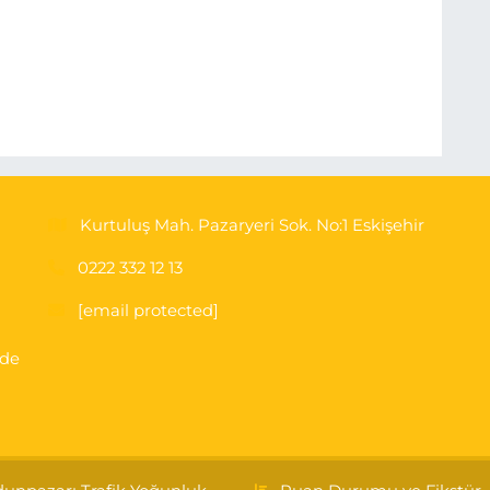
Kurtuluş Mah. Pazaryeri Sok. No:1 Eskişehir
0222 332 12 13
[email protected]
'de