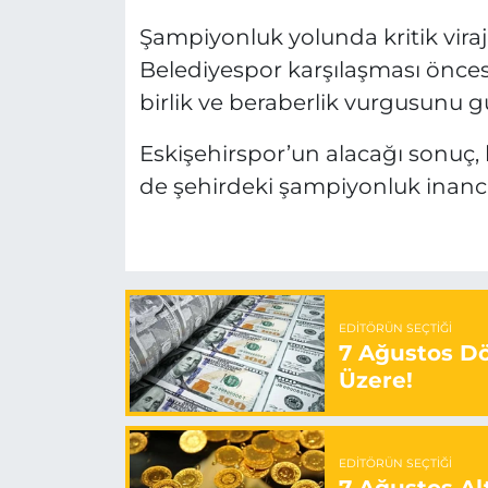
Şampiyonluk yolunda kritik viraj
Belediyespor karşılaşması önces
birlik ve beraberlik vurgusunu g
Eskişehirspor’un alacağı sonuç,
de şehirdeki şampiyonluk inanc
EDITÖRÜN SEÇTIĞI
7 Ağustos Döv
Üzere!
EDITÖRÜN SEÇTIĞI