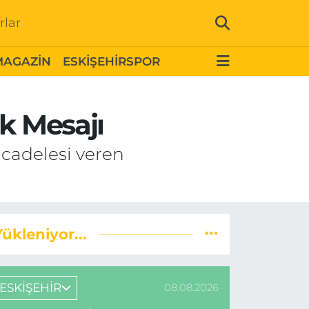
rlar
MAGAZİN
ESKİŞEHİRSPOR
k Mesajı
ücadelesi veren
Yükleniyor...
ESKİŞEHİR
08.08.2026