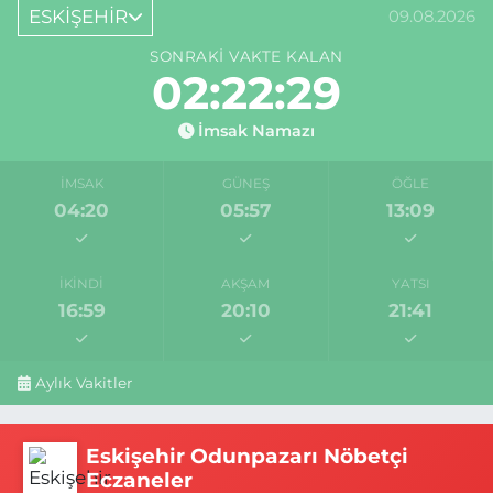
ESKİŞEHİR
09.08.2026
SONRAKI VAKTE KALAN
02:22:29
İmsak Namazı
İMSAK
GÜNEŞ
ÖĞLE
04:20
05:57
13:09
İKINDI
AKŞAM
YATSI
16:59
20:10
21:41
Aylık Vakitler
Eskişehir Odunpazarı Nöbetçi
Eczaneler