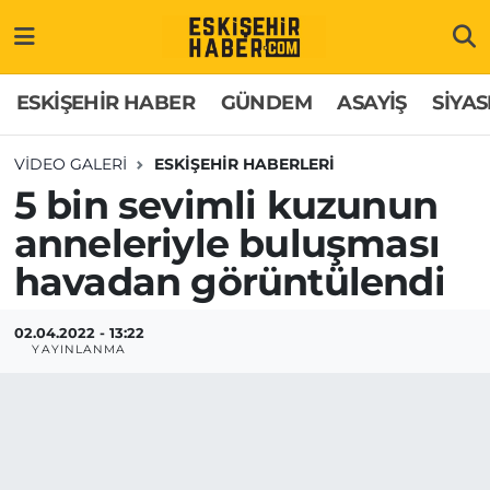
ESKİŞEHİR HABER
Gizlilik Politikası
Odunpazarı Hava Durumu
ESKİŞEHİR HABER
GÜNDEM
ASAYİŞ
SİYAS
GÜNDEM
Hakkımızda
Odunpazarı Trafik Yoğunluk Haritası
VIDEO GALERI
ESKİŞEHİR HABERLERİ
5 bin sevimli kuzunun
ASAYİŞ
İletişim
Süper Lig Puan Durumu ve Fikstür
anneleriyle buluşması
SİYASET
Künye
Tüm Manşetler
havadan görüntülendi
EKONOMİ
Son Dakika Haberleri
02.04.2022 - 13:22
YAYINLANMA
SAĞLIK
Haber Arşivi
EĞİTİM
SPOR