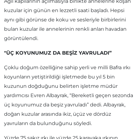
Ağıl kapılarının açılmasıyla birlikte annelerine koşan
kuzular için günün en lezzetli saati başladı. Hepsi
aynı gibi görünse de koku ve sesleriyle birbirlerini
bulan kuzular ile annelerinin renkli anları havadan
görüntülendi.
"ÜÇ KOYUNUMUZ DA BEŞİZ YAVRULADI”
Çoklu doğum özelliğine sahip yerli ve milli Bafra ırkı
koyunların yetiştirildiği işletmede bu yıl 5 bin
kuzunun doğduğunu belirten işletme müdür
yardımcısı Evren Albayrak, “Bereketli geçen sezonda
üç koyunumuz da beşiz yavruladı” dedi. Albayrak,
doğan kuzular arasında ikiz, üçüz ve dördüz
yavruların da bulunduğunu söyledi.
Yüzde 75 sakız ırkı ile yüzde 25 karayaka ırkının