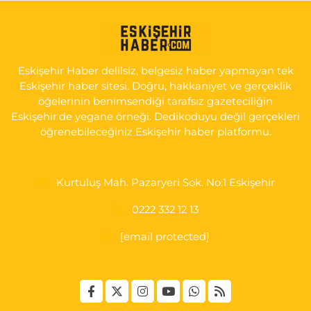
KIRMIZITOPRAK MH.ERCAN SK.NO:14 ESKİ ASKER HASTANESİ
YAN SOKAĞI POLİKLİNİK KAPISI TAM KARŞISI I
0 (222) 225 92 45
Yol Tarifi Al
Eskişehir Haber delilsiz, belgesiz haber yapmayan tek
Eskişehir haber sitesi. Doğru, hakkaniyet ve gerçeklik
öğelerinin benimsendiği tarafsız gazeteciliğin
Eskişehir'de yegane örneği. Dedikoduyu değil gerçekleri
öğrenebileceğiniz Eskişehir haber platformu.
Kurtuluş Mah. Pazaryeri Sok. No:1 Eskişehir
0222 332 12 13
[email protected]