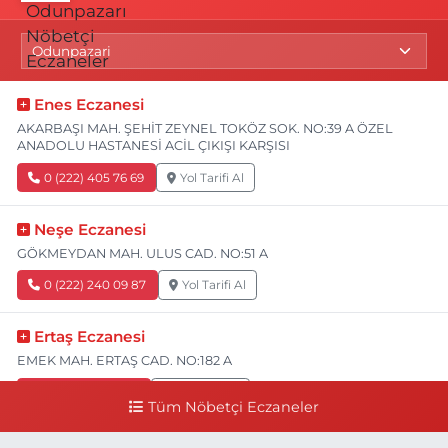
Enes Eczanesi
AKARBAŞI MAH. ŞEHİT ZEYNEL TOKÖZ SOK. NO:39 A ÖZEL
ANADOLU HASTANESİ ACİL ÇIKIŞI KARŞISI
0 (222) 405 76 69
Yol Tarifi Al
Neşe Eczanesi
GÖKMEYDAN MAH. ULUS CAD. NO:51 A
0 (222) 240 09 87
Yol Tarifi Al
Ertaş Eczanesi
EMEK MAH. ERTAŞ CAD. NO:182 A
0 (541) 531 74 48
Yol Tarifi Al
Tüm Nöbetçi Eczaneler
Seda Eczanesi