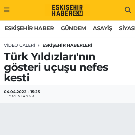
ESKİŞEHİR HABER
Gizlilik Politikası
Odunpazarı Hava Durumu
ESKİŞEHİR HABER
GÜNDEM
ASAYİŞ
SİYAS
GÜNDEM
Hakkımızda
Odunpazarı Trafik Yoğunluk Haritası
VIDEO GALERI
ESKİŞEHİR HABERLERİ
Türk Yıldızları'nın
ASAYİŞ
İletişim
Süper Lig Puan Durumu ve Fikstür
gösteri uçuşu nefes
SİYASET
Künye
Tüm Manşetler
kesti
EKONOMİ
Son Dakika Haberleri
04.04.2022 - 15:25
YAYINLANMA
SAĞLIK
Haber Arşivi
EĞİTİM
SPOR