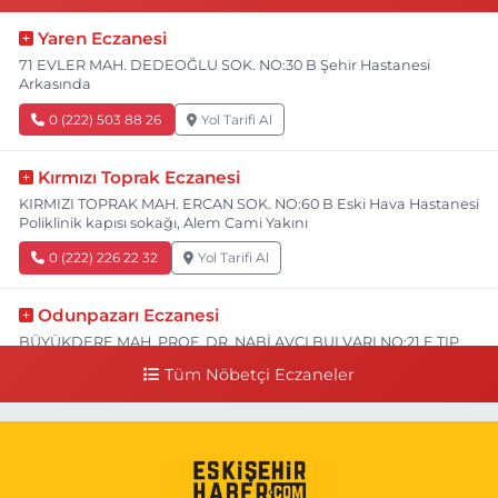
Yaren Eczanesi
71 EVLER MAH. DEDEOĞLU SOK. NO:30 B Şehir Hastanesi
Arkasında
0 (222) 503 88 26
Yol Tarifi Al
Kırmızı Toprak Eczanesi
KIRMIZI TOPRAK MAH. ERCAN SOK. NO:60 B Eski Hava Hastanesi
Poliklinik kapısı sokağı, Alem Cami Yakını
0 (222) 226 22 32
Yol Tarifi Al
Odunpazarı Eczanesi
BÜYÜKDERE MAH. PROF. DR. NABİ AVCI BULVARI NO:21 E TIP
FAKÜLTESİ KARŞISI
Tüm Nöbetçi Eczaneler
0 (505) 506 26 00
Yol Tarifi Al
Serap Eczanesi
YENİDOĞAN MH.ŞEHİT SERKAN ÖZAYDIN CD.8 B ESKİ DEVLET