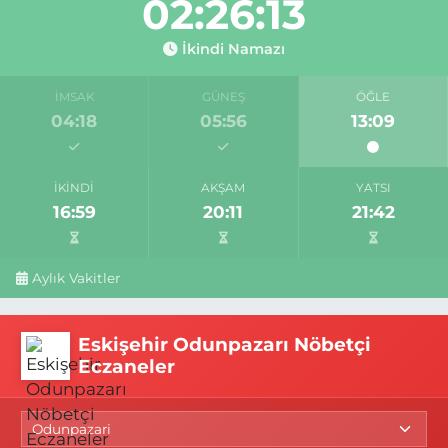
02:26:13
İkindi Namazı
İMSAK
GÜNEŞ
ÖĞLE
04:18
05:56
13:09
İKINDI
AKŞAM
YATSI
16:59
20:11
21:42
Aylık Vakitler
Eskişehir Odunpazarı Nöbetçi
Eczaneler