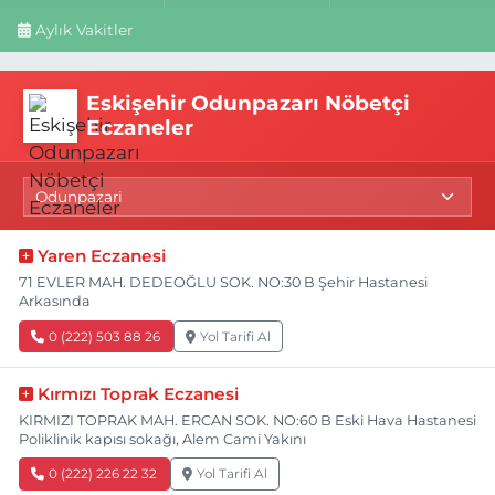
Aylık Vakitler
Eskişehir Odunpazarı Nöbetçi
Eczaneler
Yaren Eczanesi
71 EVLER MAH. DEDEOĞLU SOK. NO:30 B Şehir Hastanesi
Arkasında
0 (222) 503 88 26
Yol Tarifi Al
Kırmızı Toprak Eczanesi
KIRMIZI TOPRAK MAH. ERCAN SOK. NO:60 B Eski Hava Hastanesi
Poliklinik kapısı sokağı, Alem Cami Yakını
0 (222) 226 22 32
Yol Tarifi Al