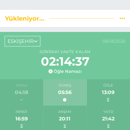
Yükleniyor...
ESKİŞEHİR
08.08.2026
SONRAKI VAKTE KALAN
02:14:37
Öğle Namazı
İMSAK
GÜNEŞ
ÖĞLE
04:18
05:56
13:09
İKINDI
AKŞAM
YATSI
16:59
20:11
21:42