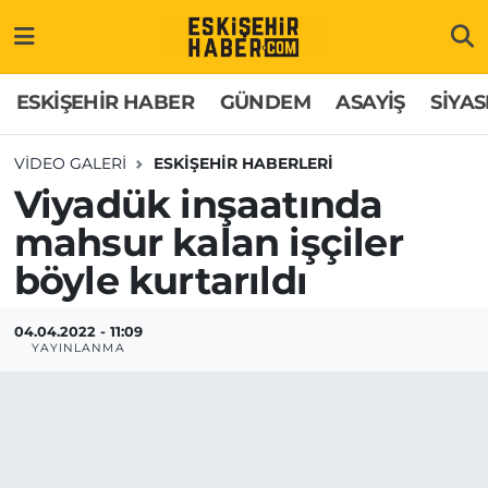
ESKİŞEHİR HABER
Gizlilik Politikası
Odunpazarı Hava Durumu
ESKİŞEHİR HABER
GÜNDEM
ASAYİŞ
SİYAS
GÜNDEM
Hakkımızda
Odunpazarı Trafik Yoğunluk Haritası
VIDEO GALERI
ESKİŞEHİR HABERLERİ
Viyadük inşaatında
ASAYİŞ
İletişim
Süper Lig Puan Durumu ve Fikstür
mahsur kalan işçiler
SİYASET
Künye
Tüm Manşetler
böyle kurtarıldı
EKONOMİ
Son Dakika Haberleri
04.04.2022 - 11:09
YAYINLANMA
SAĞLIK
Haber Arşivi
EĞİTİM
SPOR