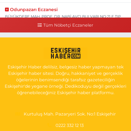
Odunpazarı Eczanesi
BÜYÜKDERE MAH. PROF. DR. NABİ AVCI BULVARI NO:21 E TIP
FAKÜLTESİ KARŞISI
Tüm Nöbetçi Eczaneler
0 (505) 506 26 00
Yol Tarifi Al
Serap Eczanesi
YENİDOĞAN MH.ŞEHİT SERKAN ÖZAYDIN CD.8 B ESKİ DEVLET
HAST. DOĞUMEVİ KARŞ.
Eskişehir Haber delilsiz, belgesiz haber yapmayan tek
0 (222) 237 75 17
Yol Tarifi Al
Eskişehir haber sitesi. Doğru, hakkaniyet ve gerçeklik
öğelerinin benimsendiği tarafsız gazeteciliğin
Eskişehir'de yegane örneği. Dedikoduyu değil gerçekleri
öğrenebileceğiniz Eskişehir haber platformu.
Kurtuluş Mah. Pazaryeri Sok. No:1 Eskişehir
0222 332 12 13