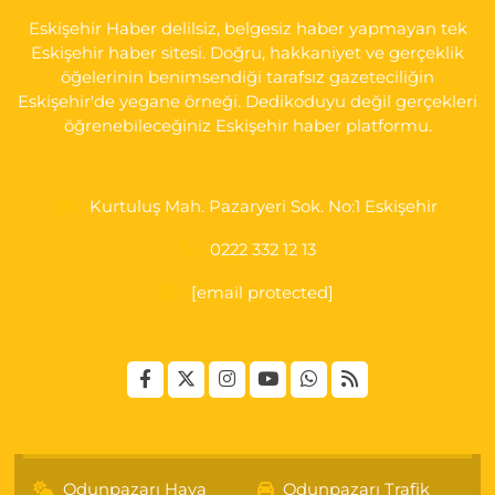
Eskişehir Haber delilsiz, belgesiz haber yapmayan tek
0 (222) 230 11 31
Yol Tarifi Al
Eskişehir haber sitesi. Doğru, hakkaniyet ve gerçeklik
öğelerinin benimsendiği tarafsız gazeteciliğin
Eskişehir'de yegane örneği. Dedikoduyu değil gerçekleri
öğrenebileceğiniz Eskişehir haber platformu.
Kurtuluş Mah. Pazaryeri Sok. No:1 Eskişehir
0222 332 12 13
[email protected]
Odunpazarı Hava
Odunpazarı Trafik