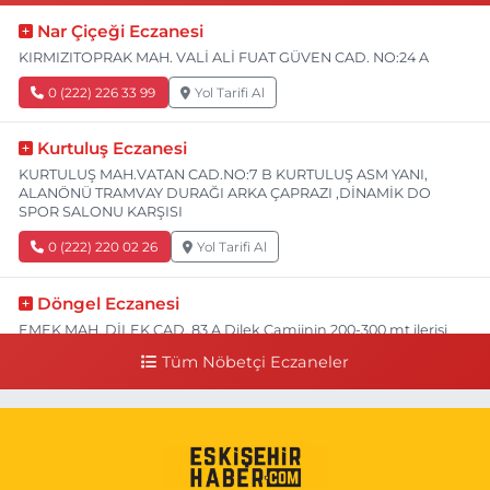
Nar Çiçeği Eczanesi
KIRMIZITOPRAK MAH. VALİ ALİ FUAT GÜVEN CAD. NO:24 A
0 (222) 226 33 99
Yol Tarifi Al
Kurtuluş Eczanesi
KURTULUŞ MAH.VATAN CAD.NO:7 B KURTULUŞ ASM YANI,
ALANÖNÜ TRAMVAY DURAĞI ARKA ÇAPRAZI ,DİNAMİK DO
SPOR SALONU KARŞISI
0 (222) 220 02 26
Yol Tarifi Al
Döngel Eczanesi
EMEK MAH. DİLEK CAD. 83 A Dilek Camiinin 200-300 mt ilerisi
bim markete kadar sol tarafı
Tüm Nöbetçi Eczaneler
0 (222) 250 11 88
Yol Tarifi Al
Tepeoğlu Eczanesi
İSTİKLAL MAH. ŞAİR FUZULİ CAD. NO:35 A HAVA HASTANESİ
KARŞI KÖŞESİ ŞAİR FUZULİ AİLE SAĞLIĞI MERKEZİ KARŞISI