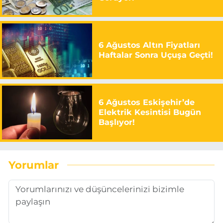
6 Ağustos Altın Fiyatları
Haftalar Sonra Uçuşa Geçti!
6 Ağustos Eskişehir’de
Elektrik Kesintisi Bugün
Başlıyor!
Yorumlar