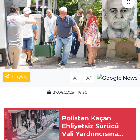
MAGAZİN
ESKİŞEHİRSPOR
Paylaş
-
+
A
A
27.06.2026 - 16:50
Polisten Kaçan
Ehliyetsiz Sürücü
Vali Yardımcısına