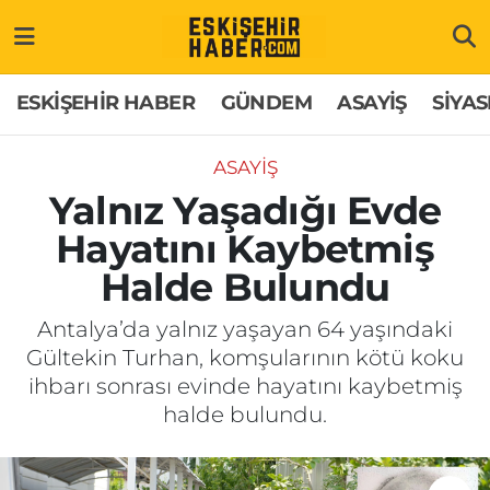
ESKİŞEHİR HABER
Gizlilik Politikası
Odunpazarı Hava Durumu
ESKİŞEHİR HABER
GÜNDEM
ASAYİŞ
SİYAS
GÜNDEM
Hakkımızda
Odunpazarı Trafik Yoğunluk Haritası
ASAYİŞ
ASAYİŞ
İletişim
Süper Lig Puan Durumu ve Fikstür
Yalnız Yaşadığı Evde
Hayatını Kaybetmiş
SİYASET
Künye
Tüm Manşetler
Halde Bulundu
EKONOMİ
Son Dakika Haberleri
Antalya’da yalnız yaşayan 64 yaşındaki
Gültekin Turhan, komşularının kötü koku
SAĞLIK
Haber Arşivi
ihbarı sonrası evinde hayatını kaybetmiş
halde bulundu.
EĞİTİM
SPOR