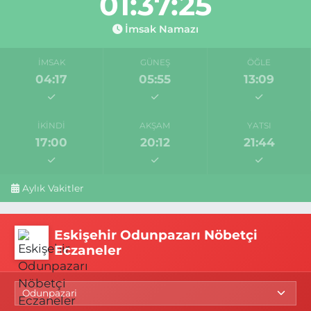
01:37:24
İmsak Namazı
İMSAK
GÜNEŞ
ÖĞLE
04:17
05:55
13:09
İKINDI
AKŞAM
YATSI
17:00
20:12
21:44
Aylık Vakitler
Eskişehir Odunpazarı Nöbetçi
Eczaneler