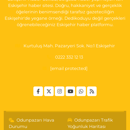
Bizim Eczanesi
Eskişehir haber sitesi. Doğru, hakkaniyet ve gerçeklik
Emek Mahallesi, Ertaş Caddesi No:12 A Odunpazarı Eskişehir
öğelerinin benimsendiği tarafsız gazeteciliğin
Eskişehir'de yegane örneği. Dedikoduyu değil gerçekleri
0 (222) 250 87 69
Yol Tarifi Al
öğrenebileceğiniz Eskişehir haber platformu.
Kurtuluş Mah. Pazaryeri Sok. No:1 Eskişehir
0222 332 12 13
[email protected]
Odunpazarı Hava
Odunpazarı Trafik
Durumu
Yoğunluk Haritası