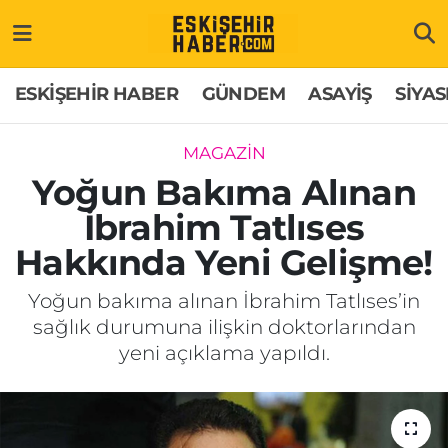
ESKİŞEHİR HABER
Gizlilik Politikası
Odunpazarı Hava Durumu
ESKİŞEHİR HABER
GÜNDEM
ASAYİŞ
SİYAS
GÜNDEM
Hakkımızda
Odunpazarı Trafik Yoğunluk Haritası
MAGAZİN
ASAYİŞ
İletişim
Süper Lig Puan Durumu ve Fikstür
Yoğun Bakıma Alınan
İbrahim Tatlıses
SİYASET
Künye
Tüm Manşetler
Hakkında Yeni Gelişme!
EKONOMİ
Son Dakika Haberleri
Yoğun bakıma alınan İbrahim Tatlıses’in
sağlık durumuna ilişkin doktorlarından
SAĞLIK
Haber Arşivi
yeni açıklama yapıldı.
EĞİTİM
SPOR