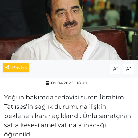
MAGAZİN
ESKİŞEHİRSPOR
Paylaş
-
+
A
A
09.04.2026 - 18:00
Yoğun bakımda tedavisi süren İbrahim
Tatlıses’in sağlık durumuna ilişkin
beklenen karar açıklandı. Ünlü sanatçının
safra kesesi ameliyatına alınacağı
öğrenildi.