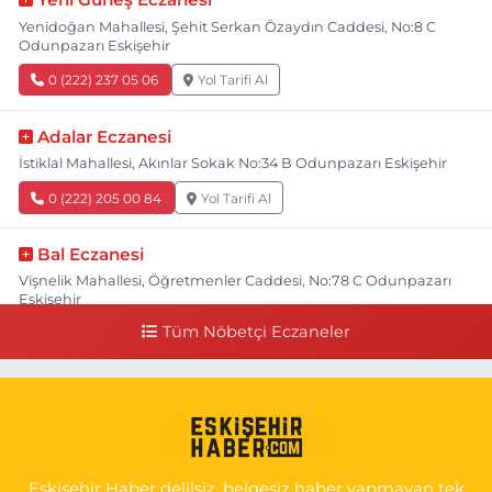
Yenidoğan Mahallesi, Şehit Serkan Özaydın Caddesi, No:8 C
Odunpazarı Eskişehir
0 (222) 237 05 06
Yol Tarifi Al
Adalar Eczanesi
İstiklal Mahallesi, Akınlar Sokak No:34 B Odunpazarı Eskişehir
0 (222) 205 00 84
Yol Tarifi Al
Bal Eczanesi
Vişnelik Mahallesi, Öğretmenler Caddesi, No:78 C Odunpazarı
Eskişehir
Tüm Nöbetçi Eczaneler
0 (222) 225 50 00
Yol Tarifi Al
Selen Eczanesi
Gültepe Mahallesi, Halk Caddesi No:107 C Odunpazarı Eskişehir
0 (222) 250 40 50
Yol Tarifi Al
Eskişehir Haber delilsiz, belgesiz haber yapmayan tek