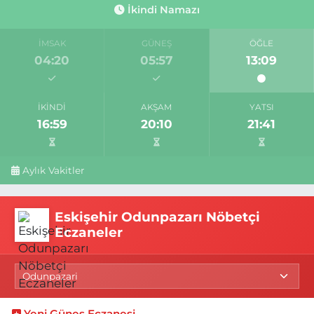
İkindi Namazı
İMSAK
GÜNEŞ
ÖĞLE
04:20
05:57
13:09
İKINDI
AKŞAM
YATSI
16:59
20:10
21:41
Aylık Vakitler
Eskişehir Odunpazarı Nöbetçi
Eczaneler
Yeni Güneş Eczanesi