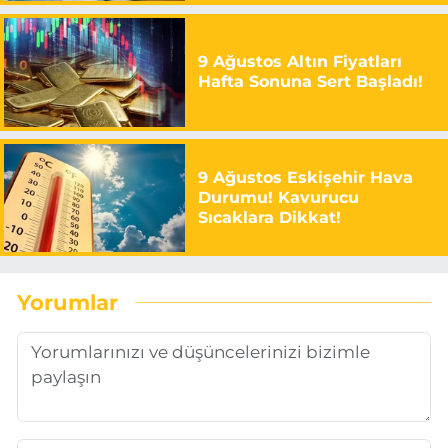
9 Ağustos Altın Fiyatları
Hafta Sonuna Sert Başladı!
9 Ağustos Eskişehir Hava
Durumu! Kavurucu
Sıcaklara Dikkat!
Yorumlar