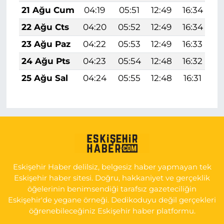
21 Ağu Cum
04:19
05:51
12:49
16:34
1
22 Ağu Cts
04:20
05:52
12:49
16:34
1
23 Ağu Paz
04:22
05:53
12:49
16:33
1
24 Ağu Pts
04:23
05:54
12:48
16:32
1
25 Ağu Sal
04:24
05:55
12:48
16:31
1
Eskişehir Haber delilsiz, belgesiz haber yapmayan tek
Eskişehir haber sitesi. Doğru, hakkaniyet ve gerçeklik
öğelerinin benimsendiği tarafsız gazeteciliğin
Eskişehir'de yegane örneği. Dedikoduyu değil gerçekleri
öğrenebileceğiniz Eskişehir haber platformu.