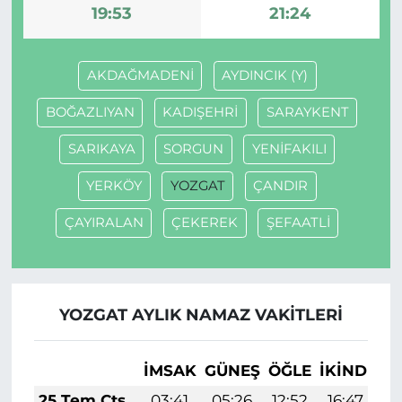
19:53
21:24
AKDAĞMADENİ
AYDINCIK (Y)
BOĞAZLIYAN
KADIŞEHRİ
SARAYKENT
SARIKAYA
SORGUN
YENİFAKILI
YERKÖY
YOZGAT
ÇANDIR
ÇAYIRALAN
ÇEKEREK
ŞEFAATLİ
YOZGAT AYLIK NAMAZ VAKITLERI
İMSAK
GÜNEŞ
ÖĞLE
İKINDI
A
25 Tem Cts
03:41
05:26
12:52
16:47
2