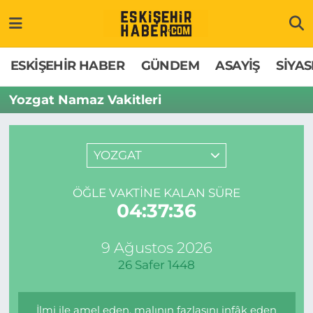
ESKİŞEHİR HABER
Gizlilik Politikası
Odunpazarı Hava Durumu
ESKİŞEHİR HABER
GÜNDEM
ASAYİŞ
SİYAS
GÜNDEM
Hakkımızda
Odunpazarı Trafik Yoğunluk Haritası
Yozgat Namaz Vakitleri
ASAYİŞ
İletişim
Süper Lig Puan Durumu ve Fikstür
YOZGAT
SİYASET
Künye
Tüm Manşetler
ÖĞLE VAKTINE KALAN SÜRE
EKONOMİ
Son Dakika Haberleri
04:37:36
SAĞLIK
Haber Arşivi
9 Ağustos 2026
26 Safer 1448
EĞİTİM
SPOR
İlmi ile amel eden, malının fazlasını infâk eden