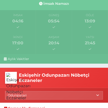
İmsak Namazı
İMSAK
GÜNEŞ
ÖĞLE
04:16
05:54
13:09
İKINDI
AKŞAM
YATSI
17:00
20:14
21:45
Aylık Vakitler
Eskişehir Odunpazarı Nöbetçi
Eczaneler