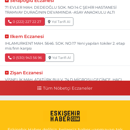
Serapoğlu Eczanesi
71 EVLER MAH. DEDEOĞLU SOK. NO:14 C ŞEHİR HASTANESİ
TRAMVAY DURAĞININ DEVAMINDA -ASAY ANAOKULU ALTI
0 (222) 227 22 27
Yol Tarifi Al
Ilkem Eczanesi
IHLAMURKENT MAH. 5646. SOK. NO:17 Yeni yapılan tokiler 2. etap
mis fırın karşısı
0 (530) 943 56 96
Yol Tarifi Al
Zişan Eczanesi
VİŞNELİK MAH. ATATÜRK BULV. 74 D MİGROSU GEÇİNCE, HACI
HASANOĞLU BAKLAVACI VE PİNO YANI
Tüm Nöbetçi Eczaneler
0 (222) 226 60 93
Yol Tarifi Al
Atasoy Eczanesi
KIRMIZITOPRAK MAH.ERCAN SOK. NO:14 C ESKİ HAVA
HASTANESİ POLİKLİNİK KAPISI KARŞISI
Eskişehir Haber delilsiz, belgesiz haber yapmayan tek
0 (222) 240 55 11
Yol Tarifi Al