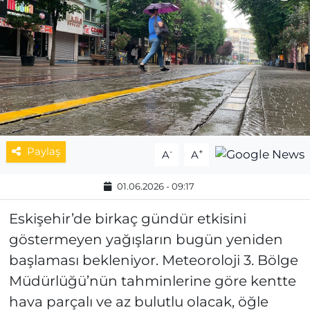
MAGAZİN
ESKİŞEHİRSPOR
Paylaş
-
+
A
A
01.06.2026 - 09:17
Eskişehir’de birkaç gündür etkisini
göstermeyen yağışların bugün yeniden
başlaması bekleniyor. Meteoroloji 3. Bölge
Müdürlüğü’nün tahminlerine göre kentte
hava parçalı ve az bulutlu olacak, öğle