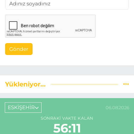
Gönder
Yükleniyor...
ESKİŞEHİR
06.08.2026
SONRAKI VAKTE KALAN
56:10