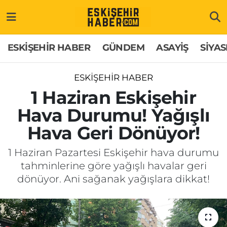
ESKİŞEHİR HABER
Gizlilik Politikası
Odunpazarı Hava Durumu
ESKİŞEHİR HABER
GÜNDEM
ASAYİŞ
SİYAS
GÜNDEM
Hakkımızda
Odunpazarı Trafik Yoğunluk Haritası
ESKİŞEHİR HABER
ASAYİŞ
İletişim
Süper Lig Puan Durumu ve Fikstür
1 Haziran Eskişehir
Hava Durumu! Yağışlı
SİYASET
Künye
Tüm Manşetler
Hava Geri Dönüyor!
EKONOMİ
Son Dakika Haberleri
1 Haziran Pazartesi Eskişehir hava durumu
tahminlerine göre yağışlı havalar geri
SAĞLIK
Haber Arşivi
dönüyor. Ani sağanak yağışlara dikkat!
EĞİTİM
SPOR