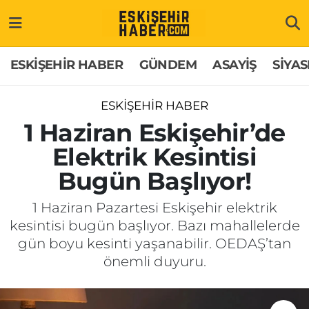
ESKİŞEHİR HABER
Gizlilik Politikası
Odunpazarı Hava Durumu
ESKİŞEHİR HABER
GÜNDEM
ASAYİŞ
SİYAS
GÜNDEM
Hakkımızda
Odunpazarı Trafik Yoğunluk Haritası
ESKİŞEHİR HABER
ASAYİŞ
İletişim
Süper Lig Puan Durumu ve Fikstür
1 Haziran Eskişehir’de
Elektrik Kesintisi
SİYASET
Künye
Tüm Manşetler
Bugün Başlıyor!
EKONOMİ
Son Dakika Haberleri
1 Haziran Pazartesi Eskişehir elektrik
kesintisi bugün başlıyor. Bazı mahallelerde
SAĞLIK
Haber Arşivi
gün boyu kesinti yaşanabilir. OEDAŞ’tan
önemli duyuru.
EĞİTİM
SPOR