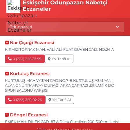
Eskişehir Odunpazarı Nöbetçi
Eczaneler
Nar Çiçeği Eczanesi
KIRMIZITOPRAK MAH. VALİ ALİ FUAT GÜVEN CAD. NO:24 A
0 (222) 226 33 99
Yol Tarifi Al
Kurtuluş Eczanesi
KURTULUŞ MAH.VATAN CAD.NO:7 B KURTULUŞ ASM YANI,
ALANÖNÜ TRAMVAY DURAĞI ARKA ÇAPRAZI ,DİNAMİK DO
SPOR SALONU KARŞISI
0 (222) 220 02 26
Yol Tarifi Al
Döngel Eczanesi
EMEK MAH. DİLEK CAD. 83 A Dilek Camiinin 200-300 mt ilerisi
bim markete kadar sol tarafı