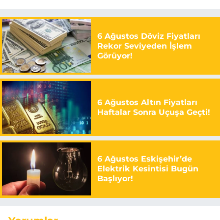
6 Ağustos Döviz Fiyatları
Rekor Seviyeden İşlem
Görüyor!
6 Ağustos Altın Fiyatları
Haftalar Sonra Uçuşa Geçti!
6 Ağustos Eskişehir’de
Elektrik Kesintisi Bugün
Başlıyor!