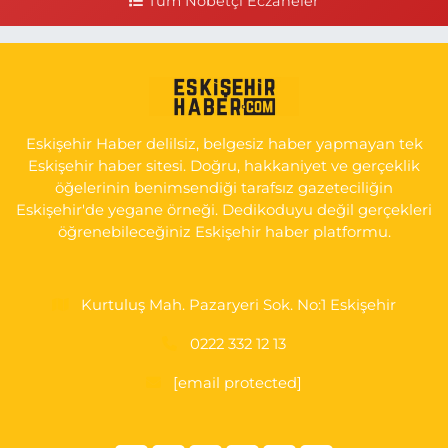
Tüm Nöbetçi Eczaneler
0 (222) 250 11 88
Yol Tarifi Al
Tepeoğlu Eczanesi
İSTİKLAL MAH. ŞAİR FUZULİ CAD. NO:35 A HAVA HASTANESİ
KARŞI KÖŞESİ ŞAİR FUZULİ AİLE SAĞLIĞI MERKEZİ KARŞISI
Eskişehir Haber delilsiz, belgesiz haber yapmayan tek
0 (222) 230 11 31
Yol Tarifi Al
Eskişehir haber sitesi. Doğru, hakkaniyet ve gerçeklik
öğelerinin benimsendiği tarafsız gazeteciliğin
Eskişehir'de yegane örneği. Dedikoduyu değil gerçekleri
öğrenebileceğiniz Eskişehir haber platformu.
Kurtuluş Mah. Pazaryeri Sok. No:1 Eskişehir
0222 332 12 13
[email protected]