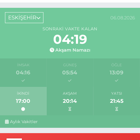
ESKİŞEHİR
06.08.2026
SONRAKI VAKTE KALAN
04:18
Akşam Namazı
İMSAK
GÜNEŞ
ÖĞLE
04:16
05:54
13:09
İKINDI
AKŞAM
YATSI
17:00
20:14
21:45
Aylık Vakitler