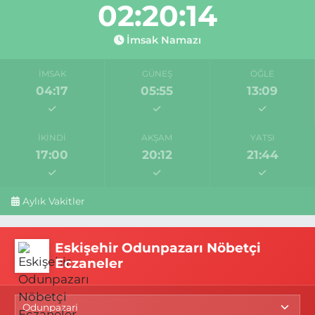
02:20:13
İmsak Namazı
İMSAK
GÜNEŞ
ÖĞLE
04:17
05:55
13:09
İKINDI
AKŞAM
YATSI
17:00
20:12
21:44
Aylık Vakitler
Eskişehir Odunpazarı Nöbetçi
Eczaneler