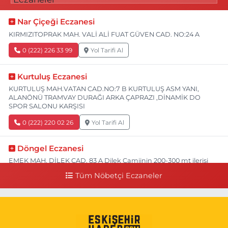
Nar Çiçeği Eczanesi
KIRMIZITOPRAK MAH. VALİ ALİ FUAT GÜVEN CAD. NO:24 A
0 (222) 226 33 99
Yol Tarifi Al
Kurtuluş Eczanesi
KURTULUŞ MAH.VATAN CAD.NO:7 B KURTULUŞ ASM YANI,
ALANÖNÜ TRAMVAY DURAĞI ARKA ÇAPRAZI ,DİNAMİK DO
SPOR SALONU KARŞISI
0 (222) 220 02 26
Yol Tarifi Al
Döngel Eczanesi
EMEK MAH. DİLEK CAD. 83 A Dilek Camiinin 200-300 mt ilerisi
bim markete kadar sol tarafı
Tüm Nöbetçi Eczaneler
0 (222) 250 11 88
Yol Tarifi Al
Tepeoğlu Eczanesi
İSTİKLAL MAH. ŞAİR FUZULİ CAD. NO:35 A HAVA HASTANESİ