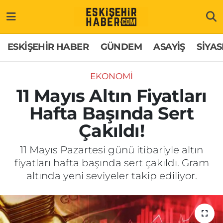
ESKİŞEHİR HABER
Gizlilik Politikası
Odunpazarı Hava Durumu
ESKİŞEHİR HABER
GÜNDEM
ASAYİŞ
SİYAS
GÜNDEM
Hakkımızda
Odunpazarı Trafik Yoğunluk Haritası
EKONOMİ
ASAYİŞ
İletişim
Süper Lig Puan Durumu ve Fikstür
11 Mayıs Altın Fiyatları
Hafta Başında Sert
SİYASET
Künye
Tüm Manşetler
Çakıldı!
EKONOMİ
Son Dakika Haberleri
11 Mayıs Pazartesi günü itibariyle altın
fiyatları hafta başında sert çakıldı. Gram
SAĞLIK
Haber Arşivi
altında yeni seviyeler takip ediliyor.
EĞİTİM
SPOR