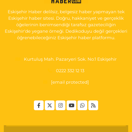
KARŞI KÖŞESİ ŞAİR FUZULİ AİLE SAĞLIĞI MERKEZİ KARŞISI
Eskişehir Haber delilsiz, belgesiz haber yapmayan tek
0 (222) 230 11 31
Yol Tarifi Al
Eskişehir haber sitesi. Doğru, hakkaniyet ve gerçeklik
öğelerinin benimsendiği tarafsız gazeteciliğin
Eskişehir'de yegane örneği. Dedikoduyu değil gerçekleri
öğrenebileceğiniz Eskişehir haber platformu.
Kurtuluş Mah. Pazaryeri Sok. No:1 Eskişehir
0222 332 12 13
[email protected]