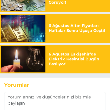
Görüyor!
6 Ağustos Altın Fiyatları
Haftalar Sonra Uçuşa Geçti!
6 Ağustos Eskişehir’de
Elektrik Kesintisi Bugün
Başlıyor!
Yorumlar