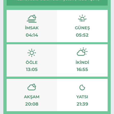
MAGAZİN
ESKİŞEHİRSPOR
İMSAK
GÜNEŞ
04:14
05:52
ÖĞLE
İKINDI
13:05
16:55
AKŞAM
YATSI
20:08
21:39