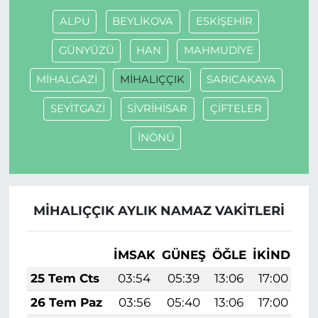
ALPU
BEYLİKOVA
ESKİŞEHİR
GÜNYÜZÜ
HAN
MAHMUDİYE
MİHALGAZİ
MİHALIÇÇIK
SARICAKAYA
SEYİTGAZİ
SİVRİHİSAR
ÇİFTELER
İNÖNÜ
MİHALIÇÇIK AYLIK NAMAZ VAKITLERI
İMSAK
GÜNEŞ
ÖĞLE
İKINDI
A
25 Tem Cts
03:54
05:39
13:06
17:00
2
26 Tem Paz
03:56
05:40
13:06
17:00
2