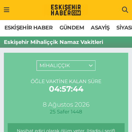
ESKİŞEHİR HABER
Gizlilik Politikası
Odunpazarı Hava Durumu
ESKİŞEHİR HABER
GÜNDEM
ASAYİŞ
SİYAS
GÜNDEM
Hakkımızda
Odunpazarı Trafik Yoğunluk Haritası
Eskişehir Mihaliççik Namaz Vakitleri
ASAYİŞ
İletişim
Süper Lig Puan Durumu ve Fikstür
MİHALIÇÇIK
SİYASET
Künye
Tüm Manşetler
ÖĞLE VAKTINE KALAN SÜRE
EKONOMİ
Son Dakika Haberleri
04:57:44
SAĞLIK
Haber Arşivi
8 Ağustos 2026
25 Safer 1448
EĞİTİM
SPOR
Nasihat edici olarak ölüm yeter. (Hadis-i şerif)