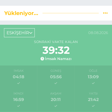
Yükleniyor...
ESKİŞEHİR
08.08.2026
SONRAKI VAKTE KALAN
39:31
İmsak Namazı
İMSAK
GÜNEŞ
ÖĞLE
04:18
05:56
13:09
İKINDI
AKŞAM
YATSI
16:59
20:11
21:42