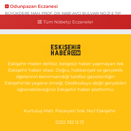
Odunpazarı Eczanesi
BÜYÜKDERE MAH. PROF. DR. NABİ AVCI BULVARI NO:21 E TIP
FAKÜLTESİ KARŞISI
Tüm Nöbetçi Eczaneler
0 (505) 506 26 00
Yol Tarifi Al
Serap Eczanesi
YENİDOĞAN MH.ŞEHİT SERKAN ÖZAYDIN CD.8 B ESKİ DEVLET
HAST. DOĞUMEVİ KARŞ.
Eskişehir Haber delilsiz, belgesiz haber yapmayan tek
0 (222) 237 75 17
Yol Tarifi Al
Eskişehir haber sitesi. Doğru, hakkaniyet ve gerçeklik
öğelerinin benimsendiği tarafsız gazeteciliğin
Eskişehir'de yegane örneği. Dedikoduyu değil gerçekleri
öğrenebileceğiniz Eskişehir haber platformu.
Kurtuluş Mah. Pazaryeri Sok. No:1 Eskişehir
0222 332 12 13