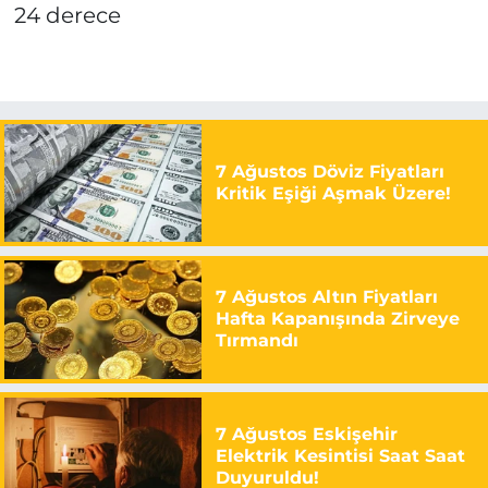
24 derece
7 Ağustos Döviz Fiyatları
Kritik Eşiği Aşmak Üzere!
7 Ağustos Altın Fiyatları
Hafta Kapanışında Zirveye
Tırmandı
7 Ağustos Eskişehir
Elektrik Kesintisi Saat Saat
Duyuruldu!