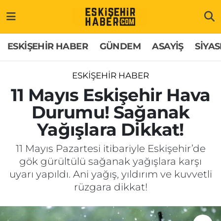
ESKİŞEHİR HABER
Gizlilik Politikası
Odunpazarı Hava Durumu
ESKİŞEHİR HABER
GÜNDEM
ASAYİŞ
SİYAS
GÜNDEM
Hakkımızda
Odunpazarı Trafik Yoğunluk Haritası
ESKİŞEHİR HABER
ASAYİŞ
İletişim
Süper Lig Puan Durumu ve Fikstür
11 Mayıs Eskişehir Hava
Durumu! Sağanak
SİYASET
Künye
Tüm Manşetler
Yağışlara Dikkat!
EKONOMİ
Son Dakika Haberleri
11 Mayıs Pazartesi itibariyle Eskişehir’de
gök gürültülü sağanak yağışlara karşı
SAĞLIK
Haber Arşivi
uyarı yapıldı. Ani yağış, yıldırım ve kuvvetli
rüzgara dikkat!
EĞİTİM
SPOR