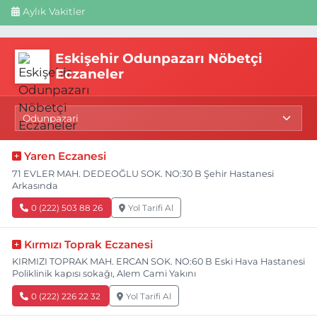
Aylık Vakitler
Eskişehir Odunpazarı Nöbetçi
Eczaneler
Yaren Eczanesi
71 EVLER MAH. DEDEOĞLU SOK. NO:30 B Şehir Hastanesi
Arkasında
0 (222) 503 88 26
Yol Tarifi Al
Kırmızı Toprak Eczanesi
KIRMIZI TOPRAK MAH. ERCAN SOK. NO:60 B Eski Hava Hastanesi
Poliklinik kapısı sokağı, Alem Cami Yakını
0 (222) 226 22 32
Yol Tarifi Al