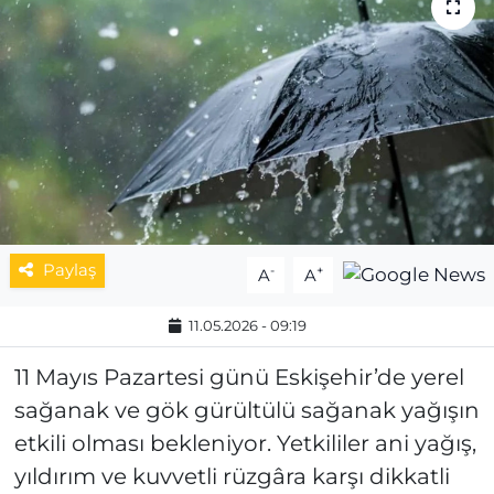
MAGAZİN
ESKİŞEHİRSPOR
Paylaş
-
+
A
A
11.05.2026 - 09:19
11 Mayıs Pazartesi günü Eskişehir’de yerel
sağanak ve gök gürültülü sağanak yağışın
etkili olması bekleniyor. Yetkililer ani yağış,
yıldırım ve kuvvetli rüzgâra karşı dikkatli