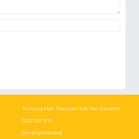
Kurtuluş Mah. Pazaryeri Sok. No:1 Eskişehir
0222 332 12 13
[email protected]