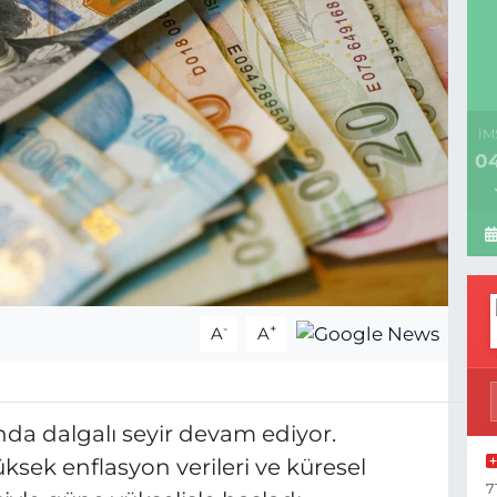
İM
04
-
+
A
A
nda dalgalı seyir devam ediyor.
sek enflasyon verileri ve küresel
7