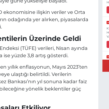
isiyle güne yükselişle başladı.
H
 ekonomisine ilişkin veriler ve Orta
rın odağında yer alırken, piyasalarda
.
K
H
tilerin Üzerinde Geldi
Y
Endeksi (TÜFE) verileri, Nisan ayında
a ise yüzde 3,8 artış gösterdi.
B
en yıllık enflasyonun, Mayıs 2023’ten
N
e ulaştığı belirtildi. Verilerin
z Bankası’nın yıl sonuna kadar faiz
bileceğine yönelik beklentiler güç
Y
E
aları Etkiliyor