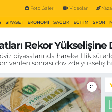
Foto Galeri
Videolar
Yaza
Ş
SİYASET
EKONOMİ
SAĞLIK
EĞİTİM
SPOR
yatları Rekor Yükselişin
iz piyasalarında hareketlilik sürer
n verileri sonrası dövizde yükseliş hı