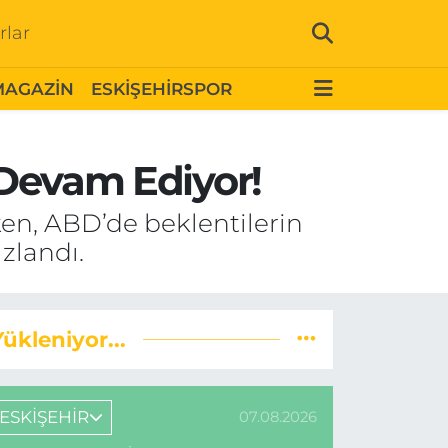
rlar
MAGAZİN
ESKİŞEHİRSPOR
e Devam Ediyor!
ken, ABD’de beklentilerin
zlandı.
Yükleniyor...
ESKİŞEHİR
07.08.2026