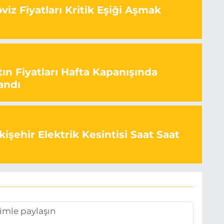
iz Fiyatları Kritik Eşiği Aşmak
ın Fiyatları Hafta Kapanışında
andı
işehir Elektrik Kesintisi Saat Saat