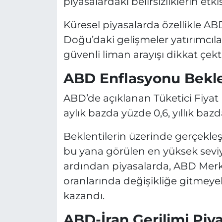
piyasalardaki belirsizliklerin etk
Küresel piyasalarda özellikle ABD
Doğu’daki gelişmeler yatırımcıla
güvenli liman arayışı dikkat çekti
ABD Enflasyonu Beklen
ABD’de açıklanan Tüketici Fiyat 
aylık bazda yüzde 0,6, yıllık bazd
Beklentilerin üzerinde gerçekleş
bu yana görülen en yüksek seviyey
ardından piyasalarda, ABD Merke
oranlarında değişikliğe gitmeye
kazandı.
ABD-İran Gerilimi Piyas