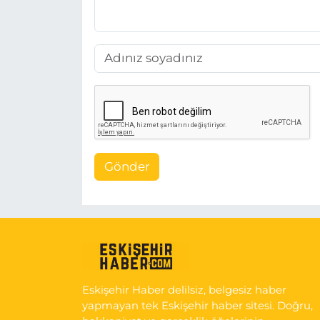
Gönder
Eskişehir Haber delilsiz, belgesiz haber
yapmayan tek Eskişehir haber sitesi. Doğru,