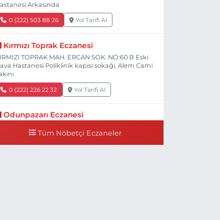
astanesi Arkasında
0 (222) 503 88 26
Yol Tarifi Al
Kırmızı Toprak Eczanesi
IRMIZI TOPRAK MAH. ERCAN SOK. NO:60 B Eski
ava Hastanesi Poliklinik kapısı sokağı, Alem Cami
akını
0 (222) 226 22 32
Yol Tarifi Al
Odunpazarı Eczanesi
ÜYÜKDERE MAH. PROF. DR. NABİ AVCI BULVARI
Tüm Nöbetçi Eczaneler
O:21 E TIP FAKÜLTESİ KARŞISI
0 (505) 506 26 00
Yol Tarifi Al
Serap Eczanesi
ENİDOĞAN MH.ŞEHİT SERKAN ÖZAYDIN CD.8 B
SKİ DEVLET HAST. DOĞUMEVİ KARŞ.
0 (222) 237 75 17
Yol Tarifi Al