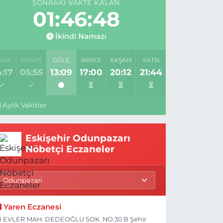
SONRAKI VAKTE KALAN
01:46:47
İkindi Namazı
SAK
GÜNEŞ
ÖĞLE
İKINDI
AKŞAM
YATSI
:17
05:55
13:09
17:00
20:12
21:44
Aylık Vakitler
Eskişehir Odunpazarı
Nöbetçi Eczaneler
Yaren Eczanesi
1 EVLER MAH. DEDEOĞLU SOK. NO:30 B Şehir