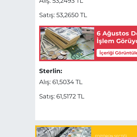
Alış: 53,2493 TL
Satış: 53,2650 TL
6 Ağustos Dö
İşlem Görüy
İçeriği Görüntül
Sterlin:
Alış: 61,5034 TL
Satış: 61,5172 TL
EDITÖRÜN SEÇTIĞI