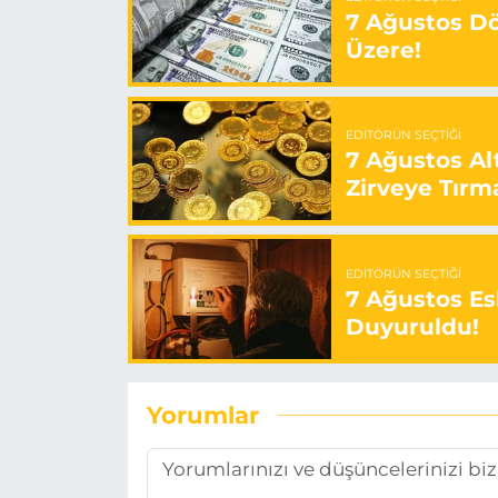
7 Ağustos Döv
Üzere!
EDITÖRÜN SEÇTIĞI
7 Ağustos Alt
Zirveye Tırm
EDITÖRÜN SEÇTIĞI
7 Ağustos Esk
Duyuruldu!
Yorumlar