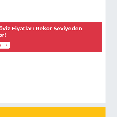
viz Fiyatları Rekor Seviyeden
or!
e