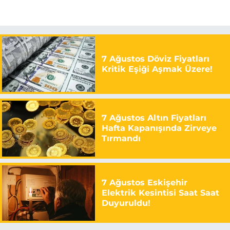
7 Ağustos Döviz Fiyatları
Kritik Eşiği Aşmak Üzere!
7 Ağustos Altın Fiyatları
Hafta Kapanışında Zirveye
Tırmandı
7 Ağustos Eskişehir
Elektrik Kesintisi Saat Saat
Duyuruldu!