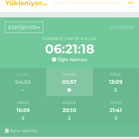
Yükleniyor...
ESKİŞEHİR
09.08.2026
SONRAKI VAKTE KALAN
06:21:17
Öğle Namazı
İMSAK
GÜNEŞ
ÖĞLE
04:20
05:57
13:09
İKINDI
AKŞAM
YATSI
16:59
20:10
21:41
Aylık Vakitler