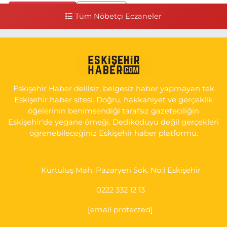
0 (541) 531 74 48
Yol Tarifi Al
Tüm Nöbetçi Eczaneler
Seda Eczanesi
KIRMIZITOPRAK MH.ERCAN SK.NO:14 ESKİ ASKER HASTANESİ
YAN SOKAĞI POLİKLİNİK KAPISI TAM KARŞISI I
0 (222) 225 92 45
Yol Tarifi Al
Eskişehir Haber delilsiz, belgesiz haber yapmayan tek
Eskişehir haber sitesi. Doğru, hakkaniyet ve gerçeklik
öğelerinin benimsendiği tarafsız gazeteciliğin
Eskişehir'de yegane örneği. Dedikoduyu değil gerçekleri
öğrenebileceğiniz Eskişehir haber platformu.
Kurtuluş Mah. Pazaryeri Sok. No:1 Eskişehir
0222 332 12 13
[email protected]