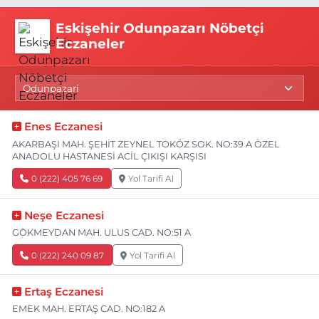
Eskişehir Odunpazarı Nöbetçi
Eczaneler
Enes Eczanesi
AKARBAŞI MAH. ŞEHİT ZEYNEL TOKÖZ SOK. NO:39 A ÖZEL
ANADOLU HASTANESİ ACİL ÇIKIŞI KARŞISI
0 (222) 405 76 69
Yol Tarifi Al
Neşe Eczanesi
GÖKMEYDAN MAH. ULUS CAD. NO:51 A
0 (222) 240 09 87
Yol Tarifi Al
Ertaş Eczanesi
EMEK MAH. ERTAŞ CAD. NO:182 A