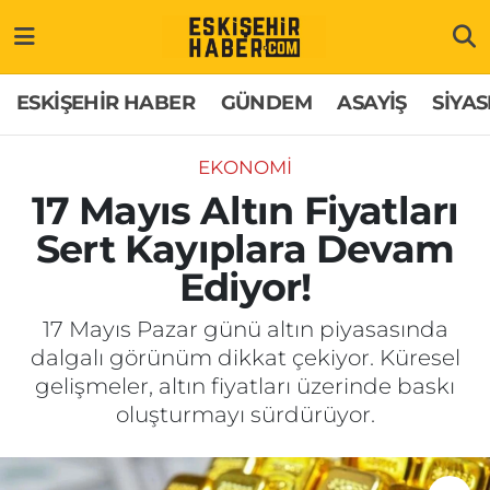
ESKİŞEHİR HABER
Gizlilik Politikası
Odunpazarı Hava Durumu
ESKİŞEHİR HABER
GÜNDEM
ASAYİŞ
SİYAS
GÜNDEM
Hakkımızda
Odunpazarı Trafik Yoğunluk Haritası
EKONOMİ
ASAYİŞ
İletişim
Süper Lig Puan Durumu ve Fikstür
17 Mayıs Altın Fiyatları
Sert Kayıplara Devam
SİYASET
Künye
Tüm Manşetler
Ediyor!
EKONOMİ
Son Dakika Haberleri
17 Mayıs Pazar günü altın piyasasında
dalgalı görünüm dikkat çekiyor. Küresel
SAĞLIK
Haber Arşivi
gelişmeler, altın fiyatları üzerinde baskı
oluşturmayı sürdürüyor.
EĞİTİM
SPOR