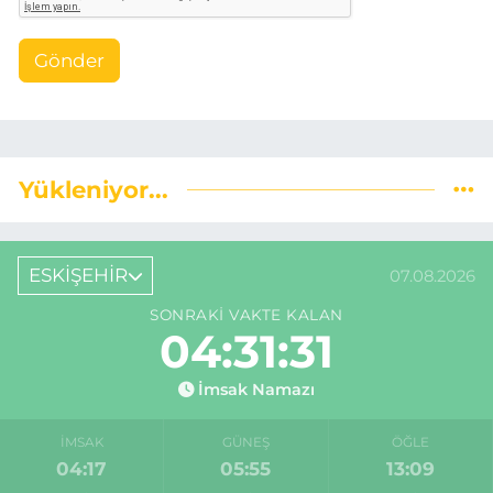
Gönder
Yükleniyor...
ESKİŞEHİR
07.08.2026
SONRAKI VAKTE KALAN
04:31:30
İmsak Namazı
İMSAK
GÜNEŞ
ÖĞLE
04:17
05:55
13:09