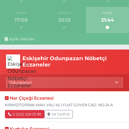
İKINDI
AKŞAM
YATSI
17:00
20:12
21:44
Aylık Vakitler
Eskişehir Odunpazarı Nöbetçi
Eczaneler
Nar Çiçeği Eczanesi
KIRMIZITOPRAK MAH. VALİ ALİ FUAT GÜVEN CAD. NO:24 A
0 (222) 226 33 99
Yol Tarifi Al
Kurtuluş Eczanesi