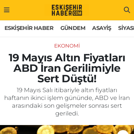
ESKİŞEHİR HABER
Gizlilik Politikası
Odunpazarı Hava Durumu
ESKİŞEHİR HABER
GÜNDEM
ASAYİŞ
SİYAS
GÜNDEM
Hakkımızda
Odunpazarı Trafik Yoğunluk Haritası
EKONOMİ
ASAYİŞ
İletişim
Süper Lig Puan Durumu ve Fikstür
19 Mayıs Altın Fiyatları
ABD İran Gerilimiyle
SİYASET
Künye
Tüm Manşetler
Sert Düştü!
EKONOMİ
Son Dakika Haberleri
19 Mayıs Salı itibariyle altın fiyatları
haftanın ikinci işlem gününde, ABD ve İran
SAĞLIK
Haber Arşivi
arasındaki son gelişmeler sonrası sert
geriledi.
EĞİTİM
SPOR