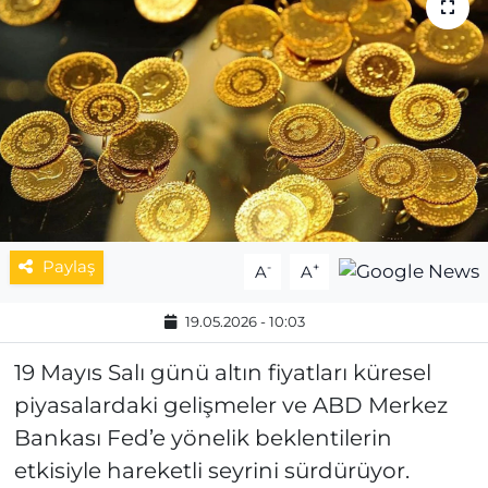
MAGAZİN
ESKİŞEHİRSPOR
Paylaş
-
+
A
A
19.05.2026 - 10:03
19 Mayıs Salı günü altın fiyatları küresel
piyasalardaki gelişmeler ve ABD Merkez
Bankası Fed’e yönelik beklentilerin
etkisiyle hareketli seyrini sürdürüyor.