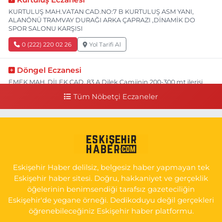
KURTULUŞ MAH.VATAN CAD.NO:7 B KURTULUŞ ASM YANI,
ALANÖNÜ TRAMVAY DURAĞI ARKA ÇAPRAZI ,DİNAMİK DO
SPOR SALONU KARŞISI
0 (222) 220 02 26
Yol Tarifi Al
Döngel Eczanesi
EMEK MAH. DİLEK CAD. 83 A Dilek Camiinin 200-300 mt ilerisi
bim markete kadar sol tarafı
Tüm Nöbetçi Eczaneler
0 (222) 250 11 88
Yol Tarifi Al
Tepeoğlu Eczanesi
İSTİKLAL MAH. ŞAİR FUZULİ CAD. NO:35 A HAVA HASTANESİ
KARŞI KÖŞESİ ŞAİR FUZULİ AİLE SAĞLIĞI MERKEZİ KARŞISI
Eskişehir Haber delilsiz, belgesiz haber yapmayan tek
0 (222) 230 11 31
Yol Tarifi Al
Eskişehir haber sitesi. Doğru, hakkaniyet ve gerçeklik
öğelerinin benimsendiği tarafsız gazeteciliğin
Eskişehir'de yegane örneği. Dedikoduyu değil gerçekleri
öğrenebileceğiniz Eskişehir haber platformu.