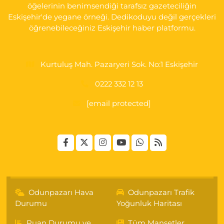
öğelerinin benimsendiği tarafsız gazeteciliğin
Eskişehir'de yegane örneği. Dedikoduyu değil gerçekleri
öğrenebileceğiniz Eskişehir haber platformu.
Kurtuluş Mah. Pazaryeri Sok. No:1 Eskişehir
0222 332 12 13
[email protected]
Odunpazarı Hava
Odunpazarı Trafik
Durumu
Yoğunluk Haritası
Puan Durumu ve
Tüm Manşetler