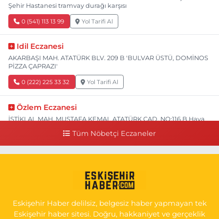
Şehir Hastanesi tramvay durağı karşısı
0 (541) 113 13 99
Yol Tarifi Al
Idil Eczanesi
AKARBAŞI MAH. ATATÜRK BLV. 209 B 'BULVAR ÜSTÜ, DOMİNOS
PİZZA ÇAPRAZI'
0 (222) 225 33 32
Yol Tarifi Al
Özlem Eczanesi
İSTİKLAL MAH. MUSTAFA KEMAL ATATÜRK CAD. NO:116 B Hava
Hastanesi Has Taksi Karşısı
Tüm Nöbetçi Eczaneler
0 (222) 221 15 05
Yol Tarifi Al
Koray Eczanesi
GÖKMEYDAN MAH. ULUS CAD. NO:4 A ADLİYE AŞAĞISI, SARAR
İMAM HATİP YANI, CUMA PAZARI CADDE GİRİŞİ
Eskişehir Haber delilsiz, belgesiz haber yapmayan tek
0 (222) 240 16 67
Yol Tarifi Al
Eskişehir haber sitesi. Doğru, hakkaniyet ve gerçeklik