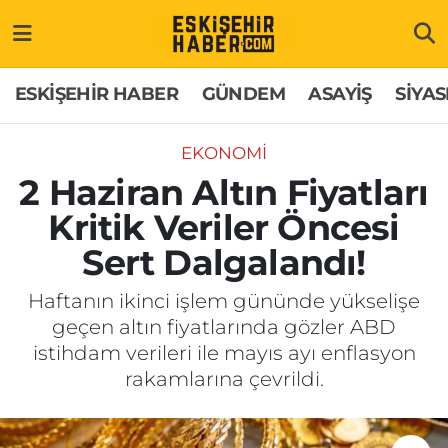
ESKİŞEHİR HABER
Gizlilik Politikası
Odunpazarı Hava Durumu
ESKİŞEHİR HABER
GÜNDEM
ASAYİŞ
SİYAS
GÜNDEM
Hakkımızda
Odunpazarı Trafik Yoğunluk Haritası
EKONOMİ
ASAYİŞ
İletişim
Süper Lig Puan Durumu ve Fikstür
2 Haziran Altın Fiyatları
Kritik Veriler Öncesi
SİYASET
Künye
Tüm Manşetler
Sert Dalgalandı!
EKONOMİ
Son Dakika Haberleri
Haftanın ikinci işlem gününde yükselişe
geçen altın fiyatlarında gözler ABD
SAĞLIK
Haber Arşivi
istihdam verileri ile mayıs ayı enflasyon
rakamlarına çevrildi.
EĞİTİM
SPOR