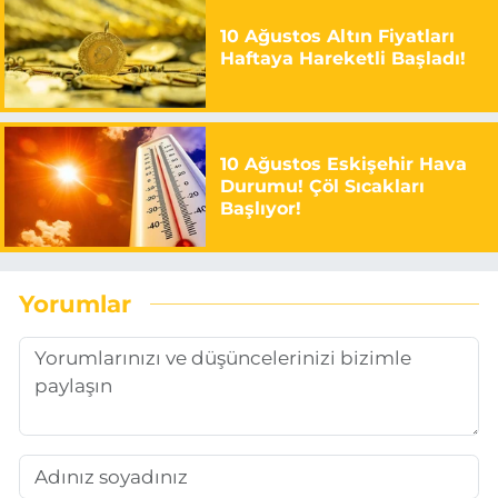
10 Ağustos Altın Fiyatları
Haftaya Hareketli Başladı!
10 Ağustos Eskişehir Hava
Durumu! Çöl Sıcakları
Başlıyor!
Yorumlar