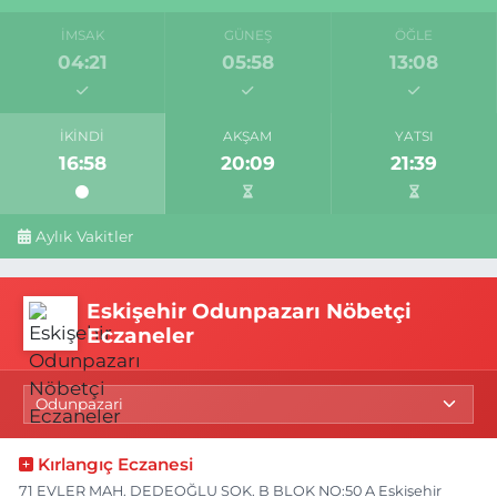
İMSAK
GÜNEŞ
ÖĞLE
04:21
05:58
13:08
İKINDI
AKŞAM
YATSI
16:58
20:09
21:39
Aylık Vakitler
Eskişehir Odunpazarı Nöbetçi
Eczaneler
Kırlangıç Eczanesi
71 EVLER MAH. DEDEOĞLU SOK. B BLOK NO:50 A Eskişehir