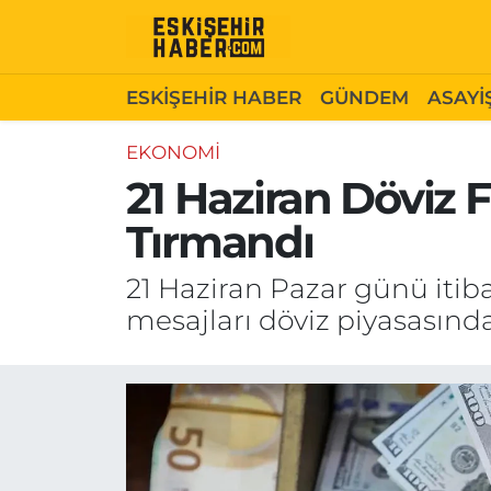
ESKİŞEHİR HABER
Gizlilik Politikası
Odunpazarı Hava Durumu
ESKİŞEHİR HABER
GÜNDEM
ASAYİ
GÜNDEM
Hakkımızda
Odunpazarı Trafik Yoğunluk Haritası
EKONOMİ
21 Haziran Döviz F
ASAYİŞ
İletişim
Süper Lig Puan Durumu ve Fikstür
Tırmandı
SİYASET
Künye
Tüm Manşetler
21 Haziran Pazar günü itiba
EKONOMİ
Son Dakika Haberleri
mesajları döviz piyasasında 
SAĞLIK
Haber Arşivi
EĞİTİM
SPOR