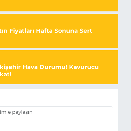
ın Fiyatları Hafta Sonuna Sert
skişehir Hava Durumu! Kavurucu
kat!