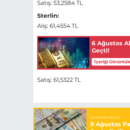
Satış: 53,2584 TL
Sterlin:
Alış: 61,4554 TL
6 Ağustos Al
Geçti!
İçeriği Görüntül
Satış: 61,5322 TL
EDITÖRÜN SEÇTIĞI
9 Ağustos Paz