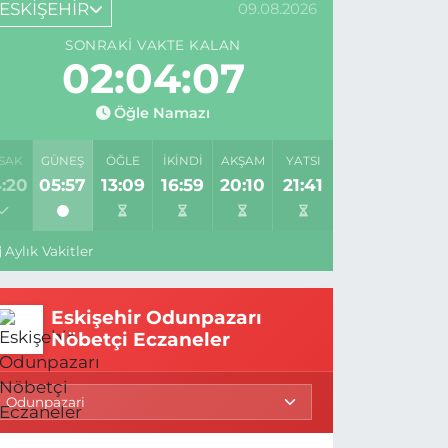
ESKİŞEHİR
09.08.2026
SONRAKI VAKTE KALAN
02:04:06
Öğle Namazı
SAK
GÜNEŞ
ÖĞLE
İKINDI
AKŞAM
YATSI
:20
05:57
13:09
16:59
20:10
21:41
Aylık Vakitler
Eskişehir Odunpazarı
Nöbetçi Eczaneler