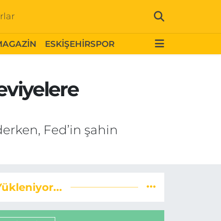
rlar
MAGAZİN
ESKİŞEHİRSPOR
eviyelere
derken, Fed’in şahin
Yükleniyor...