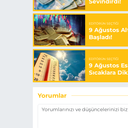
Sevindirdi!
EDITÖRÜN SEÇTIĞI
9 Ağustos Alt
Başladı!
EDITÖRÜN SEÇTIĞI
9 Ağustos E
Sıcaklara Dik
Yorumlar