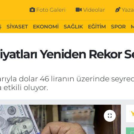
Foto Galeri
Videolar
Yaza
Ş
SİYASET
EKONOMİ
SAĞLIK
EĞİTİM
SPOR
iyatları Yeniden Rekor S
rıyla dolar 46 liranın üzerinde seyre
etkili oluyor.