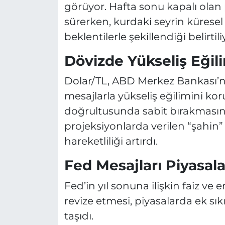
görüyor. Hafta sonu kapalı olan 
sürerken, kurdaki seyrin kürese
beklentilerle şekillendiği belirtili
Dövizde Yükseliş Eğil
Dolar/TL, ABD Merkez Bankası’nı
mesajlarla yükseliş eğilimini koru
doğrultusunda sabit bırakması
projeksiyonlarda verilen “şahin”
hareketliliği artırdı.
Fed Mesajları Piyasalar
Fed’in yıl sonuna ilişkin faiz ve
revize etmesi, piyasalarda ek s
taşıdı.