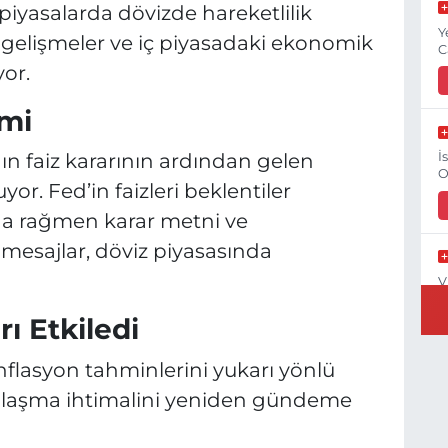
piyasalarda dövizde hareketlilik
Y
l gelişmeler ve iç piyasadaki ekonomik
C
yor.
imi
n faiz kararının ardından gelen
İ
O
yor. Fed’in faizleri beklentiler
na rağmen karar metni ve
 mesajlar, döviz piyasasında
V
O
ı Etkiledi
 enflasyon tahminlerini yukarı yönlü
ıkılaşma ihtimalini yeniden gündeme
G
O