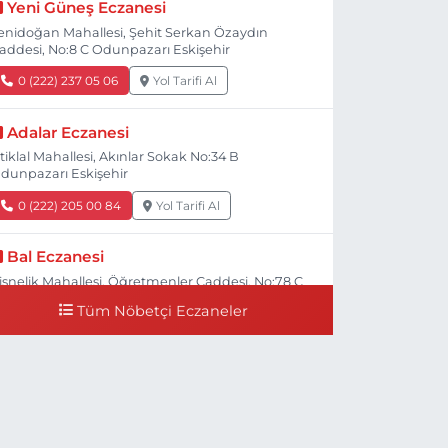
Yeni Güneş Eczanesi
enidoğan Mahallesi, Şehit Serkan Özaydın
addesi, No:8 C Odunpazarı Eskişehir
0 (222) 237 05 06
Yol Tarifi Al
Adalar Eczanesi
stiklal Mahallesi, Akınlar Sokak No:34 B
dunpazarı Eskişehir
0 (222) 205 00 84
Yol Tarifi Al
Bal Eczanesi
işnelik Mahallesi, Öğretmenler Caddesi, No:78 C
dunpazarı Eskişehir
Tüm Nöbetçi Eczaneler
0 (222) 225 50 00
Yol Tarifi Al
Selen Eczanesi
ültepe Mahallesi, Halk Caddesi No:107 C
dunpazarı Eskişehir