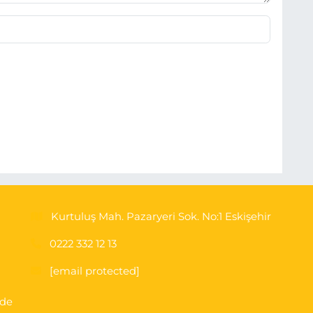
Kurtuluş Mah. Pazaryeri Sok. No:1 Eskişehir
0222 332 12 13
[email protected]
'de