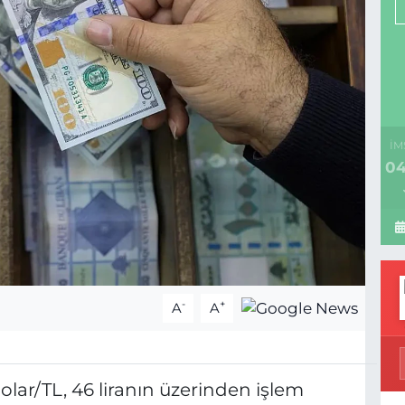
İM
04
-
+
A
A
dolar/TL, 46 liranın üzerinden işlem