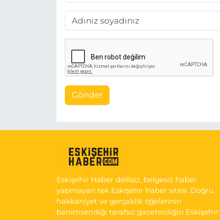
Gönder
Eskişehir Haber delilsiz, belgesiz haber
yapmayan tek Eskişehir haber sitesi. Doğru,
hakkaniyet ve gerçeklik öğelerinin
benimsendiği tarafsız gazeteciliğin Eskişehir