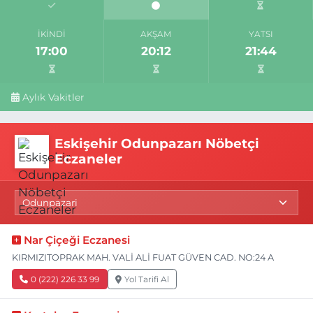
İKINDI
AKŞAM
YATSI
17:00
20:12
21:44
Aylık Vakitler
Eskişehir Odunpazarı Nöbetçi
Eczaneler
Nar Çiçeği Eczanesi
KIRMIZITOPRAK MAH. VALİ ALİ FUAT GÜVEN CAD. NO:24 A
0 (222) 226 33 99
Yol Tarifi Al