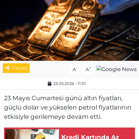
MAGAZİN
ESKİŞEHİRSPOR
Paylaş
-
+
A
A
23.05.2026 - 11:01
23 Mayıs Cumartesi günü altın fiyatları,
güçlü dolar ve yükselen petrol fiyatlarının
etkisiyle gerilemeye devam etti.
Kredi Kartında Az