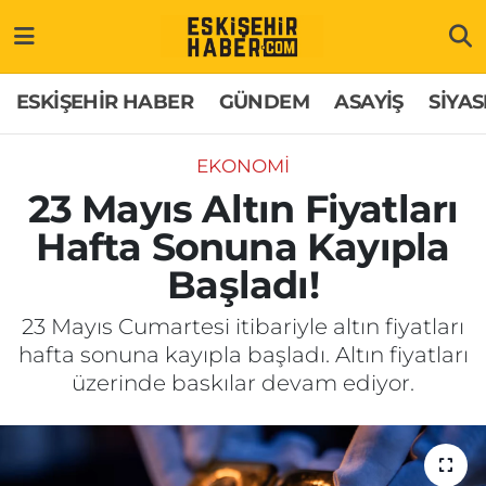
ESKİŞEHİR HABER
Gizlilik Politikası
Odunpazarı Hava Durumu
ESKİŞEHİR HABER
GÜNDEM
ASAYİŞ
SİYAS
GÜNDEM
Hakkımızda
Odunpazarı Trafik Yoğunluk Haritası
EKONOMİ
ASAYİŞ
İletişim
Süper Lig Puan Durumu ve Fikstür
23 Mayıs Altın Fiyatları
Hafta Sonuna Kayıpla
SİYASET
Künye
Tüm Manşetler
Başladı!
EKONOMİ
Son Dakika Haberleri
23 Mayıs Cumartesi itibariyle altın fiyatları
hafta sonuna kayıpla başladı. Altın fiyatları
SAĞLIK
Haber Arşivi
üzerinde baskılar devam ediyor.
EĞİTİM
SPOR