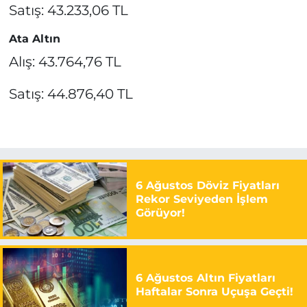
Satış: 43.233,06 TL
Ata Altın
Alış: 43.764,76 TL
Satış: 44.876,40 TL
6 Ağustos Döviz Fiyatları
Rekor Seviyeden İşlem
Görüyor!
6 Ağustos Altın Fiyatları
Haftalar Sonra Uçuşa Geçti!