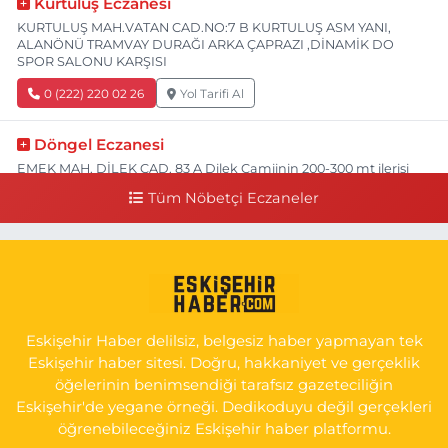
Kurtuluş Eczanesi
KURTULUŞ MAH.VATAN CAD.NO:7 B KURTULUŞ ASM YANI,
ALANÖNÜ TRAMVAY DURAĞI ARKA ÇAPRAZI ,DİNAMİK DO
SPOR SALONU KARŞISI
0 (222) 220 02 26
Yol Tarifi Al
Döngel Eczanesi
EMEK MAH. DİLEK CAD. 83 A Dilek Camiinin 200-300 mt ilerisi
bim markete kadar sol tarafı
Tüm Nöbetçi Eczaneler
0 (222) 250 11 88
Yol Tarifi Al
Tepeoğlu Eczanesi
İSTİKLAL MAH. ŞAİR FUZULİ CAD. NO:35 A HAVA HASTANESİ
KARŞI KÖŞESİ ŞAİR FUZULİ AİLE SAĞLIĞI MERKEZİ KARŞISI
Eskişehir Haber delilsiz, belgesiz haber yapmayan tek
0 (222) 230 11 31
Yol Tarifi Al
Eskişehir haber sitesi. Doğru, hakkaniyet ve gerçeklik
öğelerinin benimsendiği tarafsız gazeteciliğin
Eskişehir'de yegane örneği. Dedikoduyu değil gerçekleri
öğrenebileceğiniz Eskişehir haber platformu.