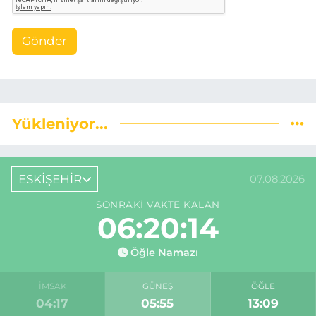
Gönder
Yükleniyor...
ESKİŞEHİR
07.08.2026
SONRAKI VAKTE KALAN
06:20:13
Öğle Namazı
İMSAK
GÜNEŞ
ÖĞLE
04:17
05:55
13:09