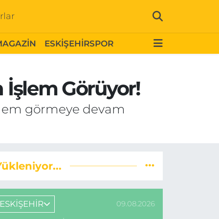
rlar
MAGAZİN
ESKİŞEHİRSPOR
n İşlem Görüyor!
e işlem görmeye devam
Yükleniyor...
ESKİŞEHİR
09.08.2026