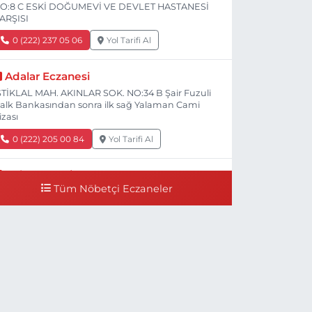
O:8 C ESKİ DOĞUMEVİ VE DEVLET HASTANESİ
ARŞISI
0 (222) 237 05 06
Yol Tarifi Al
Adalar Eczanesi
STİKLAL MAH. AKINLAR SOK. NO:34 B Şair Fuzuli
alk Bankasından sonra ilk sağ Yalaman Cami
izası
0 (222) 205 00 84
Yol Tarifi Al
Bal Eczanesi
Tüm Nöbetçi Eczaneler
İŞNELİK MH. ÖĞRETMENLER CAD. NO:78 C
işnelik Tramvay durağının 100 metre ilerisi
Çalışanlar Caddesine giderken), NUH'UN GEMİSİ
eteriner Kliniğinin yanı,ı
0 (222) 225 50 00
Yol Tarifi Al
Selen Eczanesi
ÜLTEPE MAH. HALK CAD. NO:107 C