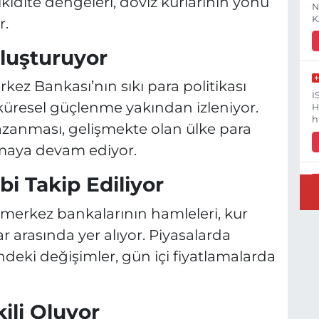
kidite dengeleri, döviz kurlarının yönü
N
K
r.
luşturuyor
kez Bankası’nın sıkı para politikası
İ
küresel güçlenme yakından izleniyor.
H
h
azanması, gelişmekte olan ülke para
rmaya devam ediyor.
bi Takip Ediliyor
V
V
 merkez bankalarının hamleleri, kur
(
ar arasında yer alıyor. Piyasalarda
V
indeki değişimler, gün içi fiyatlamalarda
kili Oluyor
G