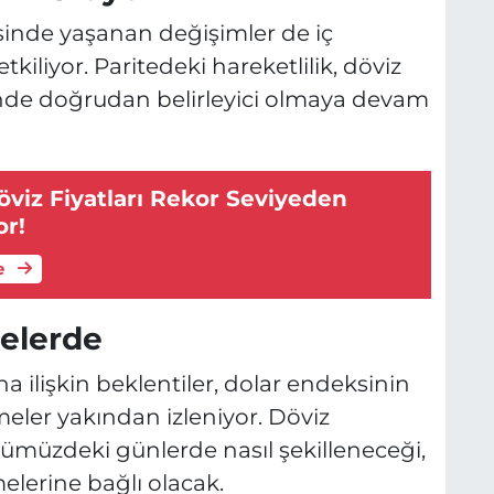
sinde yaşanan değişimler de iç
tkiliyor. Paritedeki hareketlilik, döviz
inde doğrudan belirleyici olmaya devam
E
g
viz Fiyatları Rekor Seviyeden
or!
e
melerde
na ilişkin beklentiler, dolar endeksinin
eler yakından izleniyor. Döviz
nümüzdeki günlerde nasıl şekilleneceği,
elerine bağlı olacak.