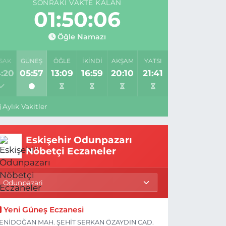
SONRAKI VAKTE KALAN
01:50:05
Öğle Namazı
SAK
GÜNEŞ
ÖĞLE
İKINDI
AKŞAM
YATSI
:20
05:57
13:09
16:59
20:10
21:41
Aylık Vakitler
Eskişehir Odunpazarı
Nöbetçi Eczaneler
Yeni Güneş Eczanesi
ENİDOĞAN MAH. ŞEHİT SERKAN ÖZAYDIN CAD.