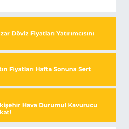
ar Döviz Fiyatları Yatırımcısını
ın Fiyatları Hafta Sonuna Sert
skişehir Hava Durumu! Kavurucu
kat!