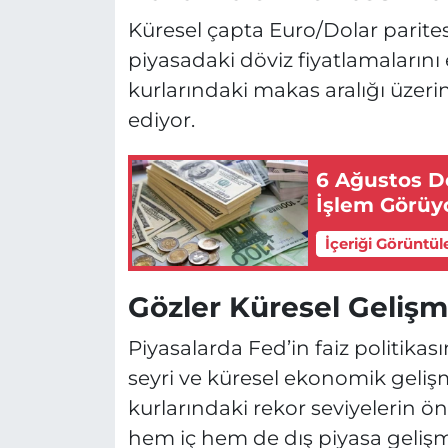
Küresel çapta Euro/Dolar parite
piyasadaki döviz fiyatlamalarını e
kurlarındaki makas aralığı üzer
ediyor.
6 Ağustos Dö
İşlem Görüy
İçeriği Görüntül
Gözler Küresel Geliş
Piyasalarda Fed’in faiz politikası
seyri ve küresel ekonomik gelişm
kurlarındaki rekor seviyelerin ö
hem iç hem de dış piyasa gelişm