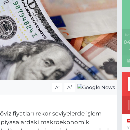
İM
04
-
+
A
A
viz fiyatları rekor seviyelerde işlem
 piyasalardaki makroekonomik
Y