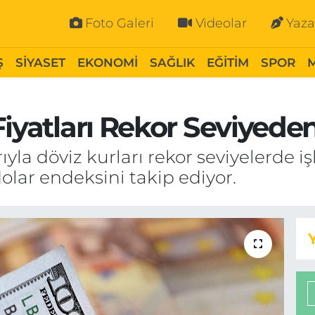
Foto Galeri
Videolar
Yaza
Ş
SİYASET
EKONOMİ
SAĞLIK
EĞİTİM
SPOR
Fiyatları Rekor Seviyede
ıyla döviz kurları rekor seviyelerd
olar endeksini takip ediyor.