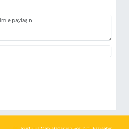
Kurtuluş Mah. Pazaryeri Sok. No:1 Eskişehir