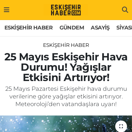
ESKİŞEHİR HABER
Gizlilik Politikası
Odunpazarı Hava Durumu
ESKİŞEHİR HABER
GÜNDEM
ASAYİŞ
SİYAS
GÜNDEM
Hakkımızda
Odunpazarı Trafik Yoğunluk Haritası
ESKİŞEHİR HABER
ASAYİŞ
İletişim
Süper Lig Puan Durumu ve Fikstür
25 Mayıs Eskişehir Hava
Durumu! Yağışlar
SİYASET
Künye
Tüm Manşetler
Etkisini Artırıyor!
EKONOMİ
Son Dakika Haberleri
25 Mayıs Pazartesi Eskişehir hava durumu
verilerine göre yağışlar etkisini artırıyor.
SAĞLIK
Haber Arşivi
Meteoroloji’den vatandaşlara uyarı!
EĞİTİM
SPOR