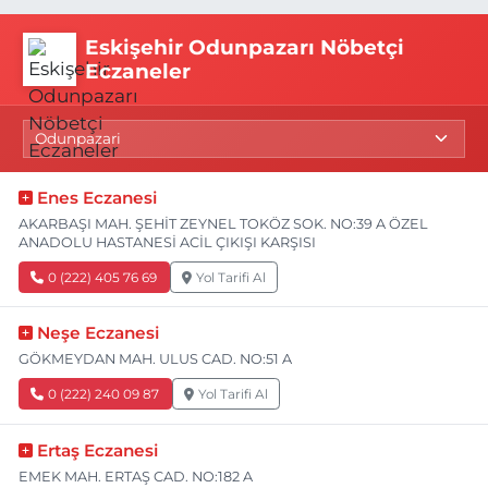
Eskişehir Odunpazarı Nöbetçi
Eczaneler
Enes Eczanesi
AKARBAŞI MAH. ŞEHİT ZEYNEL TOKÖZ SOK. NO:39 A ÖZEL
ANADOLU HASTANESİ ACİL ÇIKIŞI KARŞISI
0 (222) 405 76 69
Yol Tarifi Al
Neşe Eczanesi
GÖKMEYDAN MAH. ULUS CAD. NO:51 A
0 (222) 240 09 87
Yol Tarifi Al
Ertaş Eczanesi
EMEK MAH. ERTAŞ CAD. NO:182 A