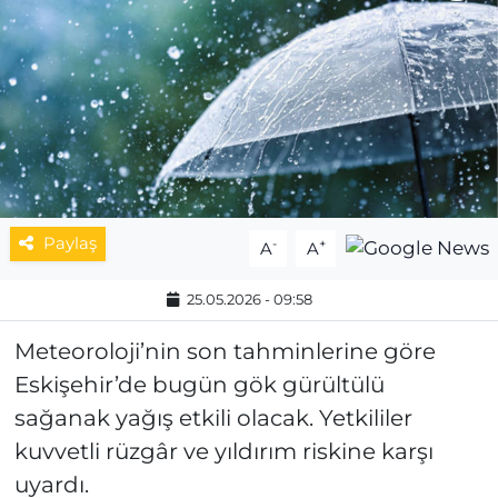
MAGAZİN
ESKİŞEHİRSPOR
Paylaş
-
+
A
A
25.05.2026 - 09:58
Meteoroloji’nin son tahminlerine göre
Eskişehir’de bugün gök gürültülü
sağanak yağış etkili olacak. Yetkililer
kuvvetli rüzgâr ve yıldırım riskine karşı
uyardı.