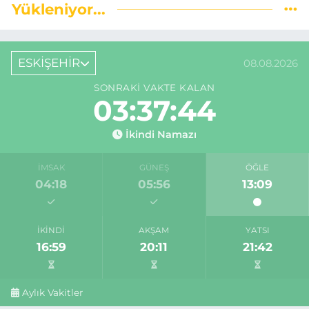
Yükleniyor...
ESKİŞEHİR
08.08.2026
SONRAKI VAKTE KALAN
03:37:43
İkindi Namazı
İMSAK
GÜNEŞ
ÖĞLE
04:18
05:56
13:09
İKINDI
AKŞAM
YATSI
16:59
20:11
21:42
Aylık Vakitler