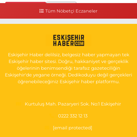
0 (541) 531 74 48
Yol Tarifi Al
Tüm Nöbetçi Eczaneler
Seda Eczanesi
KIRMIZITOPRAK MH.ERCAN SK.NO:14 ESKİ ASKER HASTANESİ
YAN SOKAĞI POLİKLİNİK KAPISI TAM KARŞISI I
0 (222) 225 92 45
Yol Tarifi Al
Eskişehir Haber delilsiz, belgesiz haber yapmayan tek
Eskişehir haber sitesi. Doğru, hakkaniyet ve gerçeklik
öğelerinin benimsendiği tarafsız gazeteciliğin
Eskişehir'de yegane örneği. Dedikoduyu değil gerçekleri
öğrenebileceğiniz Eskişehir haber platformu.
Kurtuluş Mah. Pazaryeri Sok. No:1 Eskişehir
0222 332 12 13
[email protected]