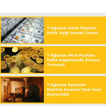
7 Ağustos Döviz Fiyatları
Kritik Eşiği Aşmak Üzere!
7 Ağustos Altın Fiyatları
Hafta Kapanışında Zirveye
Tırmandı
7 Ağustos Eskişehir
Elektrik Kesintisi Saat Saat
Duyuruldu!