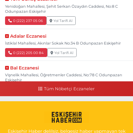
Yenidoğan Mahallesi, Şehit Serkan Özaydın Caddesi, No:8 C
Odunpazarı Eskişehir
0 (222) 237 05 06
Yol Tarifi Al
Adalar Eczanesi
İstiklal Mahallesi, Akınlar Sokak No:34 B Odunpazarı Eskişehir
0 (222) 205 00 84
Yol Tarifi Al
Bal Eczanesi
Vişnelik Mahallesi, Öğretmenler Caddesi, No:78 C Odunpazarı
Eskişehir
Tüm Nöbetçi Eczaneler
0 (222) 225 50 00
Yol Tarifi Al
Selen Eczanesi
Gültepe Mahallesi, Halk Caddesi No:107 C Odunpazarı Eskişehir
0 (222) 250 40 50
Yol Tarifi Al
Eskişehir Haber delilsiz, belgesiz haber yapmayan tek