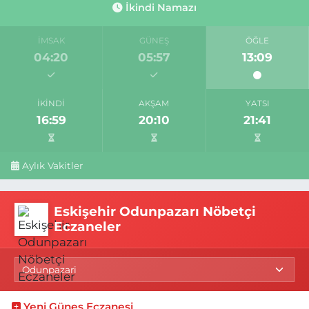
İkindi Namazı
İMSAK
GÜNEŞ
ÖĞLE
04:20
05:57
13:09
İKINDI
AKŞAM
YATSI
16:59
20:10
21:41
Aylık Vakitler
Eskişehir Odunpazarı Nöbetçi
Eczaneler
Yeni Güneş Eczanesi