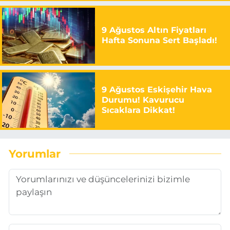
9 Ağustos Altın Fiyatları
Hafta Sonuna Sert Başladı!
9 Ağustos Eskişehir Hava
Durumu! Kavurucu
Sıcaklara Dikkat!
Yorumlar