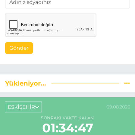
Gönder
Yükleniyor...
ESKİŞEHİR
09.08.2026
SONRAKI VAKTE KALAN
01:34:46