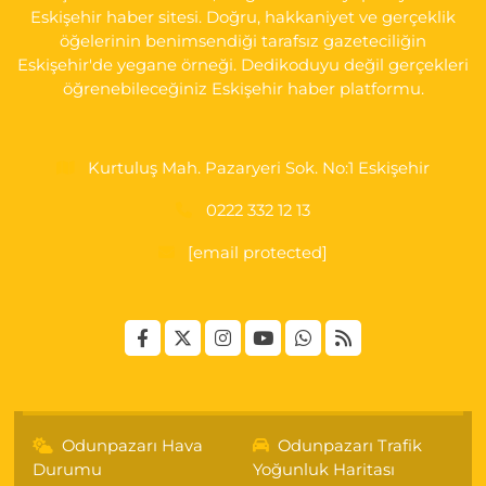
Bizim Eczanesi
Eskişehir haber sitesi. Doğru, hakkaniyet ve gerçeklik
Emek Mahallesi, Ertaş Caddesi No:12 A Odunpazarı Eskişehir
öğelerinin benimsendiği tarafsız gazeteciliğin
Eskişehir'de yegane örneği. Dedikoduyu değil gerçekleri
0 (222) 250 87 69
Yol Tarifi Al
öğrenebileceğiniz Eskişehir haber platformu.
Kurtuluş Mah. Pazaryeri Sok. No:1 Eskişehir
0222 332 12 13
[email protected]
Odunpazarı Hava
Odunpazarı Trafik
Durumu
Yoğunluk Haritası