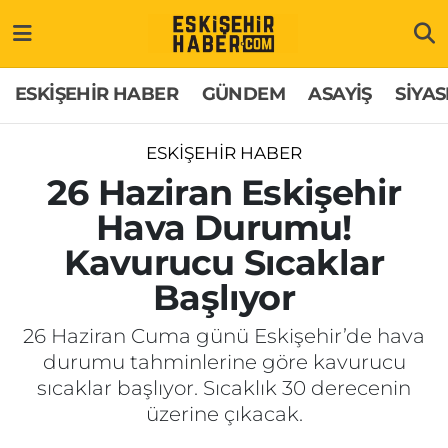
ESKİŞEHİR HABER
Gizlilik Politikası
Odunpazarı Hava Durumu
ESKİŞEHİR HABER
GÜNDEM
ASAYİŞ
SİYAS
GÜNDEM
Hakkımızda
Odunpazarı Trafik Yoğunluk Haritası
ESKİŞEHİR HABER
ASAYİŞ
İletişim
Süper Lig Puan Durumu ve Fikstür
26 Haziran Eskişehir
Hava Durumu!
SİYASET
Künye
Tüm Manşetler
Kavurucu Sıcaklar
EKONOMİ
Son Dakika Haberleri
Başlıyor
SAĞLIK
Haber Arşivi
26 Haziran Cuma günü Eskişehir’de hava
durumu tahminlerine göre kavurucu
EĞİTİM
sıcaklar başlıyor. Sıcaklık 30 derecenin
üzerine çıkacak.
SPOR