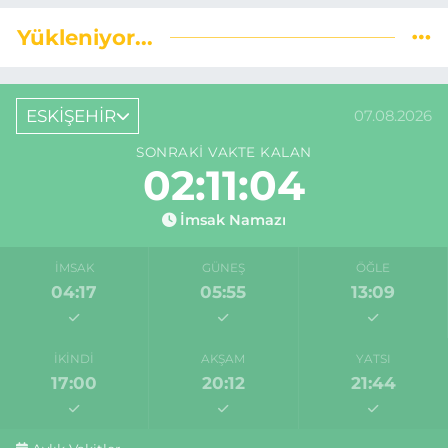
Yükleniyor...
ESKİŞEHİR
07.08.2026
SONRAKI VAKTE KALAN
02:11:03
İmsak Namazı
İMSAK
GÜNEŞ
ÖĞLE
04:17
05:55
13:09
İKINDI
AKŞAM
YATSI
17:00
20:12
21:44