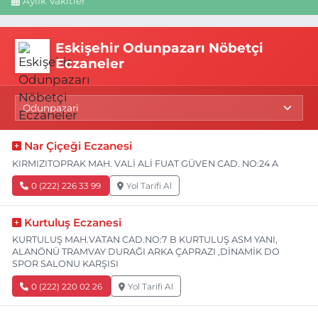
Aylık Vakitler
Eskişehir Odunpazarı Nöbetçi
Eczaneler
Nar Çiçeği Eczanesi
KIRMIZITOPRAK MAH. VALİ ALİ FUAT GÜVEN CAD. NO:24 A
0 (222) 226 33 99
Yol Tarifi Al
Kurtuluş Eczanesi
KURTULUŞ MAH.VATAN CAD.NO:7 B KURTULUŞ ASM YANI,
ALANÖNÜ TRAMVAY DURAĞI ARKA ÇAPRAZI ,DİNAMİK DO
SPOR SALONU KARŞISI
0 (222) 220 02 26
Yol Tarifi Al