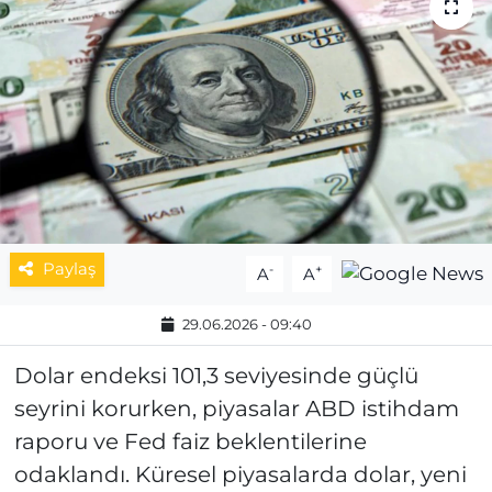
MAGAZİN
ESKİŞEHİRSPOR
Paylaş
-
+
A
A
29.06.2026 - 09:40
Dolar endeksi 101,3 seviyesinde güçlü
seyrini korurken, piyasalar ABD istihdam
raporu ve Fed faiz beklentilerine
odaklandı. Küresel piyasalarda dolar, yeni