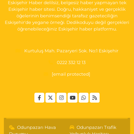
Eskişehir Haber delilsiz, belgesiz haber yapmayan tek
0 (222) 237 75 17
Yol Tarifi Al
Eskişehir haber sitesi. Doğru, hakkaniyet ve gerçeklik
öğelerinin benimsendiği tarafsız gazeteciliğin
Eskişehir'de yegane örneği. Dedikoduyu değil gerçekleri
öğrenebileceğiniz Eskişehir haber platformu.
Kurtuluş Mah. Pazaryeri Sok. No:1 Eskişehir
0222 332 12 13
[email protected]
Odunpazarı Hava
Odunpazarı Trafik