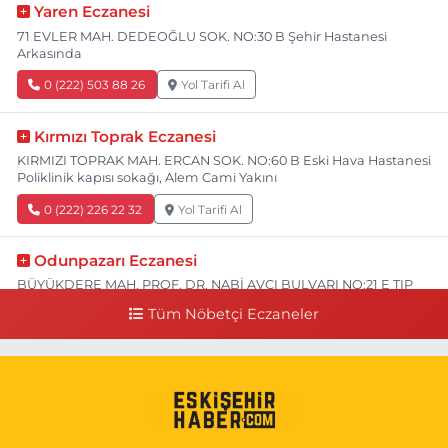
Yaren Eczanesi
71 EVLER MAH. DEDEOĞLU SOK. NO:30 B Şehir Hastanesi
Arkasında
0 (222) 503 88 26
Yol Tarifi Al
Kırmızı Toprak Eczanesi
KIRMIZI TOPRAK MAH. ERCAN SOK. NO:60 B Eski Hava Hastanesi
Poliklinik kapısı sokağı, Alem Cami Yakını
0 (222) 226 22 32
Yol Tarifi Al
Odunpazarı Eczanesi
BÜYÜKDERE MAH. PROF. DR. NABİ AVCI BULVARI NO:21 E TIP
FAKÜLTESİ KARŞISI
Tüm Nöbetçi Eczaneler
0 (505) 506 26 00
Yol Tarifi Al
Serap Eczanesi
YENİDOĞAN MH.ŞEHİT SERKAN ÖZAYDIN CD.8 B ESKİ DEVLET
HAST. DOĞUMEVİ KARŞ.