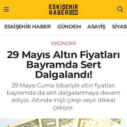
ESKİŞEHİR HABER
Gizlilik Politikası
Odunpazarı Hava Durumu
ESKİŞEHİR HABER
GÜNDEM
ASAYİŞ
SİYAS
GÜNDEM
Hakkımızda
Odunpazarı Trafik Yoğunluk Haritası
EKONOMİ
ASAYİŞ
İletişim
Süper Lig Puan Durumu ve Fikstür
29 Mayıs Altın Fiyatları
Bayramda Sert
SİYASET
Künye
Tüm Manşetler
Dalgalandı!
EKONOMİ
Son Dakika Haberleri
29 Mayıs Cuma itibariyle altın fiyatları
bayramda da sert dalgalanmaya devam
SAĞLIK
Haber Arşivi
ediyor. Altında inişli çıkışlı seyir dikkat
çekiyor.
EĞİTİM
SPOR