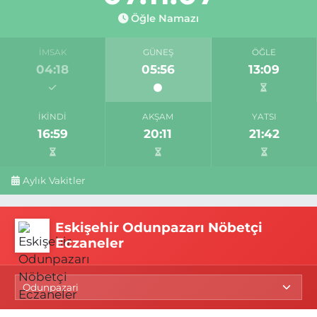
Öğle Namazı
İMSAK
GÜNEŞ
ÖĞLE
04:18
05:56
13:09
İKINDI
AKŞAM
YATSI
16:59
20:11
21:42
Aylık Vakitler
Eskişehir Odunpazarı Nöbetçi
Eczaneler