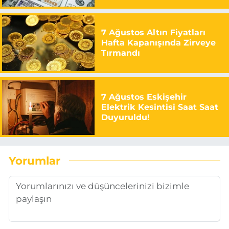
7 Ağustos Altın Fiyatları
Hafta Kapanışında Zirveye
Tırmandı
7 Ağustos Eskişehir
Elektrik Kesintisi Saat Saat
Duyuruldu!
Yorumlar