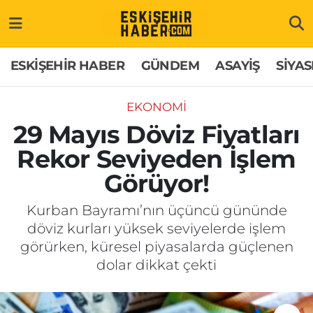
ESKİŞEHİR HABER
Gizlilik Politikası
Odunpazarı Hava Durumu
ESKİŞEHİR HABER
GÜNDEM
ASAYİŞ
SİYAS
GÜNDEM
Hakkımızda
Odunpazarı Trafik Yoğunluk Haritası
EKONOMİ
ASAYİŞ
İletişim
Süper Lig Puan Durumu ve Fikstür
29 Mayıs Döviz Fiyatları
Rekor Seviyeden İşlem
SİYASET
Künye
Tüm Manşetler
Görüyor!
EKONOMİ
Son Dakika Haberleri
Kurban Bayramı’nın üçüncü gününde
döviz kurları yüksek seviyelerde işlem
SAĞLIK
Haber Arşivi
görürken, küresel piyasalarda güçlenen
dolar dikkat çekti
EĞİTİM
SPOR