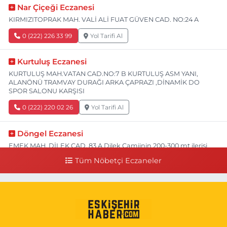
Nar Çiçeği Eczanesi
KIRMIZITOPRAK MAH. VALİ ALİ FUAT GÜVEN CAD. NO:24 A
0 (222) 226 33 99
Yol Tarifi Al
Kurtuluş Eczanesi
KURTULUŞ MAH.VATAN CAD.NO:7 B KURTULUŞ ASM YANI,
ALANÖNÜ TRAMVAY DURAĞI ARKA ÇAPRAZI ,DİNAMİK DO
SPOR SALONU KARŞISI
0 (222) 220 02 26
Yol Tarifi Al
Döngel Eczanesi
EMEK MAH. DİLEK CAD. 83 A Dilek Camiinin 200-300 mt ilerisi
bim markete kadar sol tarafı
Tüm Nöbetçi Eczaneler
0 (222) 250 11 88
Yol Tarifi Al
Tepeoğlu Eczanesi
İSTİKLAL MAH. ŞAİR FUZULİ CAD. NO:35 A HAVA HASTANESİ
KARŞI KÖŞESİ ŞAİR FUZULİ AİLE SAĞLIĞI MERKEZİ KARŞISI