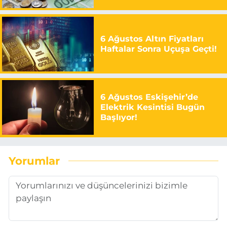
6 Ağustos Altın Fiyatları
Haftalar Sonra Uçuşa Geçti!
6 Ağustos Eskişehir’de
Elektrik Kesintisi Bugün
Başlıyor!
Yorumlar