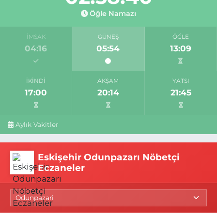
Öğle Namazı
İMSAK
GÜNEŞ
ÖĞLE
04:16
05:54
13:09
İKINDI
AKŞAM
YATSI
17:00
20:14
21:45
Aylık Vakitler
Eskişehir Odunpazarı Nöbetçi
Eczaneler