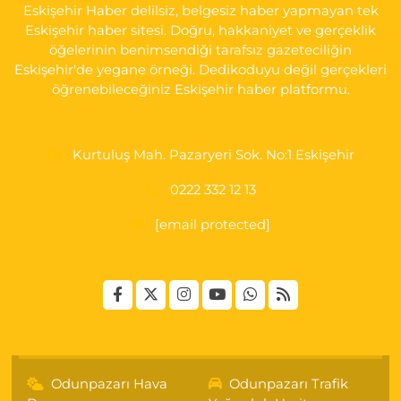
Eskişehir Haber delilsiz, belgesiz haber yapmayan tek
0 (222) 230 11 31
Yol Tarifi Al
Eskişehir haber sitesi. Doğru, hakkaniyet ve gerçeklik
öğelerinin benimsendiği tarafsız gazeteciliğin
Eskişehir'de yegane örneği. Dedikoduyu değil gerçekleri
öğrenebileceğiniz Eskişehir haber platformu.
Kurtuluş Mah. Pazaryeri Sok. No:1 Eskişehir
0222 332 12 13
[email protected]
Odunpazarı Hava
Odunpazarı Trafik